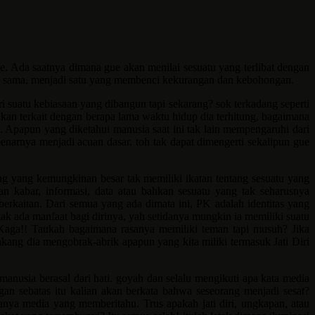
ue. Ada saatnya dimana gue akan menilai sesuatu yang terlibat dengan
yang sama, menjadi satu yang membenci kekurangan dan kebohongan.
ri suatu kebiasaan yang dibangun tapi sekarang? sok terkadang seperti
kan terkait dengan berapa lama waktu hidup dia terhitung, bagaimana
 Apapun yang diketahui manusia saat ini tak lain mempengaruhi dari
arnya menjadi acuan dasar. toh tak dapat dimengerti sekalipun gue
ng yang kemungkinan besar tak memiliki ikatan tentang sesuatu yang
n kabar, informasi, data atau bahkan sesuatu yang tak seharusnya
berkaitan. Dari semua yang ada dimata ini, PK adalah identitas yang
tak ada manfaat bagi dirinya, yah setidanya mungkin ia memiliki suatu
? Kaga!! Taukah bagaimana rasanya memiliki teman tapi musuh? Jika
kang dia mengobrak-abrik apapun yang kita miliki termasuk Jati Diri
anusia berasal dari hati. goyah dan selalu mengikuti apa kata media
an sebatas itu kalian akan berkata bahwa seseorang menjadi sesat?
anya media yang memberitahu. Trus apakah jati diri, ungkapan, atau