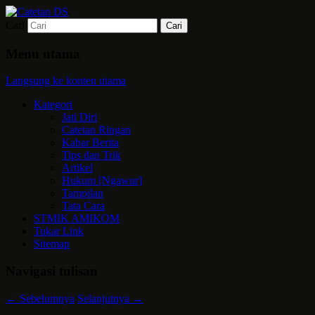
Cari
Mari bermimpi dan ciptakan kehendak
Catetan DS
Menu utama
Langsung ke konten utama
Kategori
Jati Diri
Catetan Ringan
Kabar Berita
Tips dan Trik
Artikel
Hukum [Ngawur]
Tampilan
Tata Cara
STMIK AMIKOM
Tukar Link
Sitemap
Navigasi tulisan
←
Sebelumnya
Selanjutnya
→