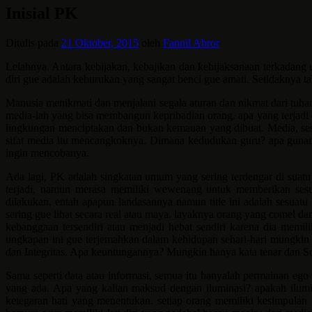
Inisial PK
Ditulis pada
21 Oktober, 2015
oleh
Fannil Abror
Lelahnya. Antara kebijakan, kebajikan dan kebijaksanaan terkadang u
diri gue adalah keburukan yang sangat benci gue amati. Setidaknya 
Manusia menikmati dan menjalani segala aturan dan nikmat dari tuhann
media-lah yang bisa membangun kepribadian orang. apa yang terjadi 
lingkungan menciptakan dan bukan kemauan yang dibuat. Media, sesu
sifat media itu mencangkoknya. Dimana kedudukan guru? apa gunany
ingin mencobanya.
Ada lagi, PK adalah singkatan umum yang sering terdengar di suatu
terjadi, namun merasa memiliki wewenang untuk memberikan sesuat
dilakukan. entah apapun landasannya namun title ini adalah sesuatu
sering gue lihat secara real atau maya. layaknya orang yang comel da
kebanggaan tersendiri atau menjadi hebat sendiri karena dia memi
ungkapan ini gue terjemahkan dalam kehidupan sehari-hari mungkin i
dan Integritas. Apa keuntungannya? Mungkin hanya kata tenar dan S
Sama seperti data atau informasi, semua itu hanyalah permainan ego
yang ada. Apa yang kalian maksud dengan iluminasi? apakah ilumin
ketegaran hati yang menentukan. setiap orang memiliki kesimpulan 