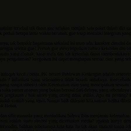
ntaian tersebut tak dapat gue satukan menjadi satu paket dalam diri g
tak peduli berapa lama waktu berubah, gue tetap memiliki integritas 
ya, tak berpikir bagaimana sirkulasi ini tetap ada. karakter dimulai da
dengan sekitar gue? Pernah gue menyimpulkan bahwa kelabilan diri bu
atu yang abstrak, kasat mata dan tak tersentuh dapat membentuknya .
a pengalaman? keegoisan ini dapat menghapus semua citra yang seben
 halaqah kecil / besar. PK berarti Pahlawan Kesiangan adalah seseora
u / informasi yang sebenarnya tidak berarti untuknya. menyebarka
 yang sangat dibenci oleh Keterkaitan atau yang menciptakan sesuatu 
n suka pamer apapun yang bukan berasal dari dirinya, yang sebetulnya 
liki jangkauan / hak akses yang orang tidak miliki. Apa itu penting
tulah contoh yang tepat. Sangat baik didepan kita namun ketika dibela
ok Hebat.
 dan sifat manusia yang menindikasi bahwa iblis menjamin kelemahan m
asi adalah suatu simbol yang diceritakan media? apakah hanya deng
tersendiri, bahkan sebenarnya kata-kata itu tak akan muncul tanpa ad