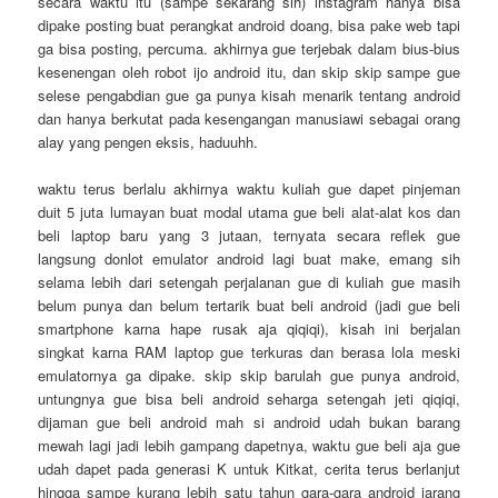
secara waktu itu (sampe sekarang sih) instagram hanya bisa
dipake posting buat perangkat android doang, bisa pake web tapi
ga bisa posting, percuma. akhirnya gue terjebak dalam bius-bius
kesenengan oleh robot ijo android itu, dan skip skip sampe gue
selese pengabdian gue ga punya kisah menarik tentang android
dan hanya berkutat pada kesengangan manusiawi sebagai orang
alay yang pengen eksis, haduuhh.
waktu terus berlalu akhirnya waktu kuliah gue dapet pinjeman
duit 5 juta lumayan buat modal utama gue beli alat-alat kos dan
beli laptop baru yang 3 jutaan, ternyata secara reflek gue
langsung donlot emulator android lagi buat make, emang sih
selama lebih dari setengah perjalanan gue di kuliah gue masih
belum punya dan belum tertarik buat beli android (jadi gue beli
smartphone karna hape rusak aja qiqiqi), kisah ini berjalan
singkat karna RAM laptop gue terkuras dan berasa lola meski
emulatornya ga dipake. skip skip barulah gue punya android,
untungnya gue bisa beli android seharga setengah jeti qiqiqi,
dijaman gue beli android mah si android udah bukan barang
mewah lagi jadi lebih gampang dapetnya, waktu gue beli aja gue
udah dapet pada generasi K untuk Kitkat, cerita terus berlanjut
hingga sampe kurang lebih satu tahun gara-gara android jarang