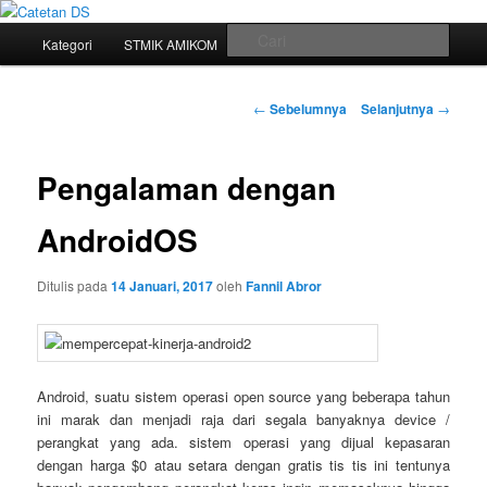
Mari bermimpi dan ciptakan kehendak
Menu
Cari
Kategori
STMIK AMIKOM
Tukar Link
Sitemap
Langsung
utama
Catetan DS
ke
Navigasi
←
Sebelumnya
Selanjutnya
→
tulisan
konten
Pengalaman dengan
utama
AndroidOS
Ditulis pada
14 Januari, 2017
oleh
Fannil Abror
Android, suatu sistem operasi open source yang beberapa tahun
ini marak dan menjadi raja dari segala banyaknya device /
perangkat yang ada. sistem operasi yang dijual kepasaran
dengan harga $0 atau setara dengan gratis tis tis ini tentunya