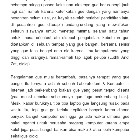
beberapa minggu pasca kelulusan akhirnya gue harus pergi jauh
lagi dari rumah karena keterikatan gue dengan yang namanya
pesantren belum usai, ga kayak sekolah berlabel pendidikan lain,
di pesantren gue diterapin undang-undang yang mewajibkan
seluruh siswanya untuk menetap minimal selama satu tahun
untuk masa orientasi ato disebut pengabdian. kebetulan gue
ditetapkan di sebuah tempat yang gue banget, bersama senior
yang gue fans banget ama dia karena ilmu komputernya yang
tinggi dan orangnya ramah-ramah tapi agak pelupa (Luthfi Andi
Zet, qiqiqi).
Pengalaman gue mulai bertambah, pasalnya tempat yang gue
banget itu ternyata adalah sebuah Laboratorium & Komputer +
Internet jadi perkembang biakan gue yang pesat terjadi disana
(yaa meski sebelum-sebelumnya gue juga berkembang biak).
Meski kabar buruknya tiba tiba laptop gue langsung rusak pada
waktu itu, tapi gue ga terlalu kepikiran banyak karna disono
banyak banget komputer sehingga ga ada waktu dimana gue
bakal ngantri untuk berusaha megang komputer karena ampe
kolot juga puas banget bahkan bisa make 3 atau lebih komputer
sekaligus qiqiqi.