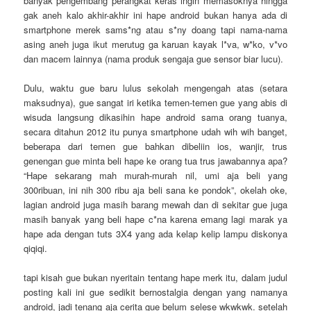
banyak pengembang perangkat keras ingin memasoknya hingga
gak aneh kalo akhir-akhir ini hape android bukan hanya ada di
smartphone merek sams*ng atau s*ny doang tapi nama-nama
asing aneh juga ikut merutug ga karuan kayak l*va, w*ko, v*vo
dan macem lainnya (nama produk sengaja gue sensor biar lucu).
Dulu, waktu gue baru lulus sekolah mengengah atas (setara
maksudnya), gue sangat iri ketika temen-temen gue yang abis di
wisuda langsung dikasihin hape android sama orang tuanya,
secara ditahun 2012 itu punya smartphone udah wih wih banget,
beberapa dari temen gue bahkan dibeliin ios, wanjir, trus
genengan gue minta beli hape ke orang tua trus jawabannya apa?
“Hape sekarang mah murah-murah nil, umi aja beli yang
300ribuan, ini nih 300 ribu aja beli sana ke pondok”, okelah oke,
lagian android juga masih barang mewah dan di sekitar gue juga
masih banyak yang beli hape c*na karena emang lagi marak ya
hape ada dengan tuts 3X4 yang ada kelap kelip lampu diskonya
qiqiqi.
tapi kisah gue bukan nyeritain tentang hape merk itu, dalam judul
posting kali ini gue sedikit bernostalgia dengan yang namanya
android, jadi tenang aja cerita gue belum selese wkwkwk. setelah