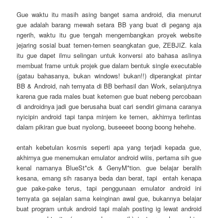
Gue waktu itu masih asing banget sama android, dia menurut
gue adalah barang mewah setara BB yang buat di pegang aja
ngerih, waktu itu gue tengah mengembangkan proyek website
jejaring sosial buat temen-temen seangkatan gue, ZEBJIZ. kala
itu gue dapet ilmu selingan untuk konversi ato bahasa aslinya
membuat frame untuk projek gue dalam bentuk single executable
(gatau bahasanya, bukan windows! bukan!!) diperangkat pintar
BB & Android, nah ternyata di BB berhasil dan Work, selanjutnya
karena gue rada males buat ketemen gue buat nebeng percobaan
di androidnya jadi gue berusaha buat cari sendiri gimana caranya
nyicipin android tapi tanpa minjem ke temen, akhirnya terlintas
dalam pikiran gue buat nyolong, buseeeet boong boong hehehe.
entah kebetulan kosmis seperti apa yang terjadi kepada gue,
akhirnya gue menemukan emulator android wiiis, pertama sih gue
kenal namanya BlueSt*ck & GenyM*tion. gue belajar beralih
kesana, emang sih rasanya beda dan berat, tapi entah kenapa
gue pake-pake terus, tapi penggunaan emulator android ini
ternyata ga sejalan sama keinginan awal gue, bukannya belajar
buat program untuk android tapi malah posting ig lewat android