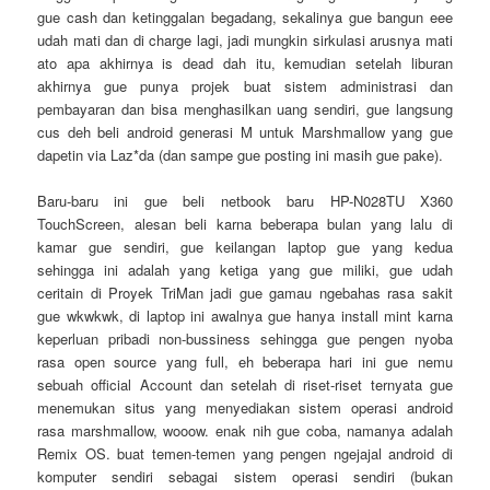
gue cash dan ketinggalan begadang, sekalinya gue bangun eee
udah mati dan di charge lagi, jadi mungkin sirkulasi arusnya mati
ato apa akhirnya is dead dah itu, kemudian setelah liburan
akhirnya gue punya projek buat sistem administrasi dan
pembayaran dan bisa menghasilkan uang sendiri, gue langsung
cus deh beli android generasi M untuk Marshmallow yang gue
dapetin via Laz*da (dan sampe gue posting ini masih gue pake).
Baru-baru ini gue beli netbook baru HP-N028TU X360
TouchScreen, alesan beli karna beberapa bulan yang lalu di
kamar gue sendiri, gue keilangan laptop gue yang kedua
sehingga ini adalah yang ketiga yang gue miliki, gue udah
ceritain di Proyek TriMan jadi gue gamau ngebahas rasa sakit
gue wkwkwk, di laptop ini awalnya gue hanya install mint karna
keperluan pribadi non-bussiness sehingga gue pengen nyoba
rasa open source yang full, eh beberapa hari ini gue nemu
sebuah official Account dan setelah di riset-riset ternyata gue
menemukan situs yang menyediakan sistem operasi android
rasa marshmallow, wooow. enak nih gue coba, namanya adalah
Remix OS. buat temen-temen yang pengen ngejajal android di
komputer sendiri sebagai sistem operasi sendiri (bukan