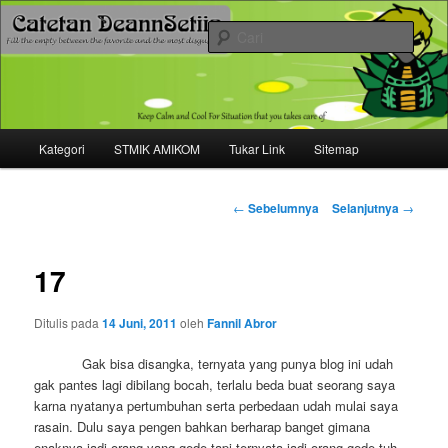
Mari bermimpi dan ciptakan kehendak
Cari
Catetan DS
Menu
Kategori
STMIK AMIKOM
Tukar Link
Sitemap
Langsung
utama
ke
Navigasi
←
Sebelumnya
Selanjutnya
→
tulisan
konten
17
utama
Ditulis pada
14 Juni, 2011
oleh
Fannil Abror
Gak bisa disangka, ternyata yang punya blog ini udah
gak pantes lagi dibilang bocah, terlalu beda buat seorang saya
karna nyatanya pertumbuhan serta perbedaan udah mulai saya
rasain. Dulu saya pengen bahkan berharap banget gimana
enaknya jadi orang yang gede tapi ternyata jadi orang gede tuh