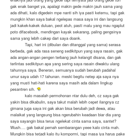
gak enak banget ya, apalagi makin gede makin jauh sama yang
ada dihati, kalo digedein mpe nanti sih iya pasti ketemu, tapi gak
mungkin khan saya bakal ngelepas masa saya ini dan langsung
jadi kakek-kakek duluan, peot atuh, pasti malu yang mau ngaplut
poto difacebook, mendingan kayak sekarang, paling gengsinya
sama yang lebih cakep dari saya doank.
Tapi, hari ini (dibulan dan ditanggal yang sama) serasa
berbeda, gak ada rasa seneng sedikitpun yang saya rasain, gak
ada angan-angan pengen terbang jauh kelangit disana, dan gak
terlintas sedikitpun apa yang sering saya rasain diwaktu ulang
tahunnya saya. Beneran, semuanya sudah berubah padahal
umur saya udah 17 tahunan. meski begitu netep aja saya nya
yang musti hati-hati karena saya masih ada dalam lingkup
pesantren sih.
kalo masalah permohonan ntar dulu deh, cz saya gak
yakin bisa dikabulin, saya takut malah lebih cepet ilangnya cz
gimana juga saya ini gak akan bisa berubah jadi dewa, atau
malaikat yang langsung bisa ngerubahin keadaan biar dia yang
saya sayangin bisa terus ngelekat cinta sama saya, santet?
Wush…. gak bakal pernah sembarangan yeee kalo cinta mah.
Mungkin bisa terjadi kalo itu kompormi, tapi masa iya harus pake