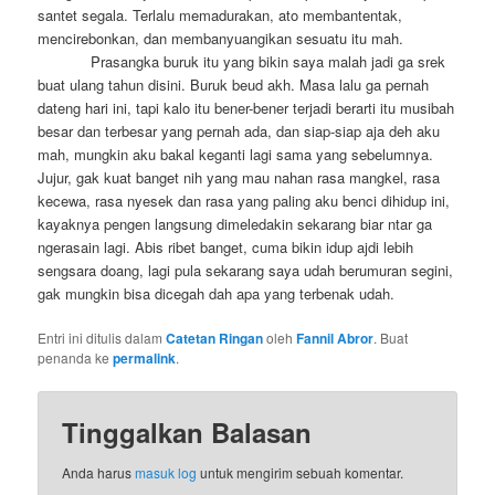
santet segala. Terlalu memadurakan, ato membantentak,
mencirebonkan, dan membanyuangikan sesuatu itu mah.
Prasangka buruk itu yang bikin saya malah jadi ga srek
buat ulang tahun disini. Buruk beud akh. Masa lalu ga pernah
dateng hari ini, tapi kalo itu bener-bener terjadi berarti itu musibah
besar dan terbesar yang pernah ada, dan siap-siap aja deh aku
mah, mungkin aku bakal keganti lagi sama yang sebelumnya.
Jujur, gak kuat banget nih yang mau nahan rasa mangkel, rasa
kecewa, rasa nyesek dan rasa yang paling aku benci dihidup ini,
kayaknya pengen langsung dimeledakin sekarang biar ntar ga
ngerasain lagi. Abis ribet banget, cuma bikin idup ajdi lebih
sengsara doang, lagi pula sekarang saya udah berumuran segini,
gak mungkin bisa dicegah dah apa yang terbenak udah.
Entri ini ditulis dalam
Catetan Ringan
oleh
Fannil Abror
. Buat
penanda ke
permalink
.
Tinggalkan Balasan
Anda harus
masuk log
untuk mengirim sebuah komentar.