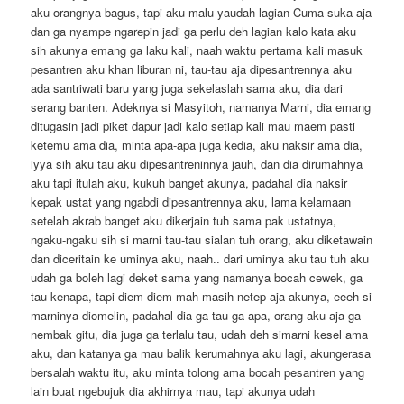
aku orangnya bagus, tapi aku malu yaudah lagian Cuma suka aja
dan ga nyampe ngarepin jadi ga perlu deh lagian kalo kata aku
sih akunya emang ga laku kali, naah waktu pertama kali masuk
pesantren aku khan liburan ni, tau-tau aja dipesantrennya aku
ada santriwati baru yang juga sekelaslah sama aku, dia dari
serang banten. Adeknya si Masyitoh, namanya Marni, dia emang
ditugasin jadi piket dapur jadi kalo setiap kali mau maem pasti
ketemu ama dia, minta apa-apa juga kedia, aku naksir ama dia,
iyya sih aku tau aku dipesantreninnya jauh, dan dia dirumahnya
aku tapi itulah aku, kukuh banget akunya, padahal dia naksir
kepak ustat yang ngabdi dipesantrennya aku, lama kelamaan
setelah akrab banget aku dikerjain tuh sama pak ustatnya,
ngaku-ngaku sih si marni tau-tau sialan tuh orang, aku diketawain
dan diceritain ke uminya aku, naah.. dari uminya aku tau tuh aku
udah ga boleh lagi deket sama yang namanya bocah cewek, ga
tau kenapa, tapi diem-diem mah masih netep aja akunya, eeeh si
marninya diomelin, padahal dia ga tau ga apa, orang aku aja ga
nembak gitu, dia juga ga terlalu tau, udah deh simarni kesel ama
aku, dan katanya ga mau balik kerumahnya aku lagi, akungerasa
bersalah waktu itu, aku minta tolong ama bocah pesantren yang
lain buat ngebujuk dia akhirnya mau, tapi akunya udah