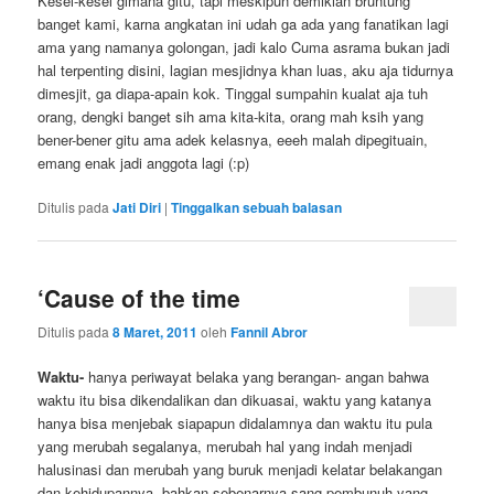
Kesel-kesel gimana gitu, tapi meskipun demikian bruntung
banget kami, karna angkatan ini udah ga ada yang fanatikan lagi
ama yang namanya golongan, jadi kalo Cuma asrama bukan jadi
hal terpenting disini, lagian mesjidnya khan luas, aku aja tidurnya
dimesjit, ga diapa-apain kok. Tinggal sumpahin kualat aja tuh
orang, dengki banget sih ama kita-kita, orang mah ksih yang
bener-bener gitu ama adek kelasnya, eeeh malah dipegituain,
emang enak jadi anggota lagi (:p)
Ditulis pada
Jati Diri
|
Tinggalkan sebuah balasan
‘Cause of the time
Ditulis pada
8 Maret, 2011
oleh
Fannil Abror
Waktu-
hanya periwayat belaka yang berangan- angan bahwa
waktu itu bisa dikendalikan dan dikuasai, waktu yang katanya
hanya bisa menjebak siapapun didalamnya dan waktu itu pula
yang merubah segalanya, merubah hal yang indah menjadi
halusinasi dan merubah yang buruk menjadi kelatar belakangan
dan kehidupannya, bahkan sebenarnya sang pembunuh yang