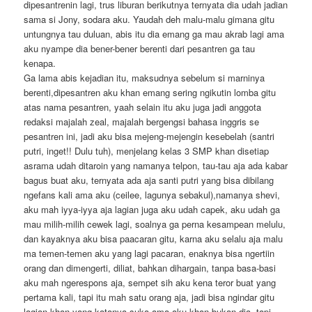
dipesantrenin lagi, trus liburan berikutnya ternyata dia udah jadian
sama si Jony, sodara aku. Yaudah deh malu-malu gimana gitu
untungnya tau duluan, abis itu dia emang ga mau akrab lagi ama
aku nyampe dia bener-bener berenti dari pesantren ga tau
kenapa.
Ga lama abis kejadian itu, maksudnya sebelum si marninya
berenti,dipesantren aku khan emang sering ngikutin lomba gitu
atas nama pesantren, yaah selain itu aku juga jadi anggota
redaksi majalah zeal, majalah bergengsi bahasa inggris se
pesantren ini, jadi aku bisa mejeng-mejengin kesebelah (santri
putri, inget!! Dulu tuh), menjelang kelas 3 SMP khan disetiap
asrama udah ditaroin yang namanya telpon, tau-tau aja ada kabar
bagus buat aku, ternyata ada aja santi putri yang bisa dibilang
ngefans kali ama aku (ceilee, lagunya sebakul),namanya shevi,
aku mah iyya-iyya aja lagian juga aku udah capek, aku udah ga
mau milih-milih cewek lagi, soalnya ga perna kesampean melulu,
dan kayaknya aku bisa paacaran gitu, karna aku selalu aja malu
ma temen-temen aku yang lagi pacaran, enaknya bisa ngertiin
orang dan dimengerti, diliat, bahkan dihargain, tanpa basa-basi
aku mah ngerespons aja, sempet sih aku kena teror buat yang
pertama kali, tapi itu mah satu orang aja, jadi bisa ngindar gitu
lagian khan yang katanya suka ama aku khan bukan dia, tapi