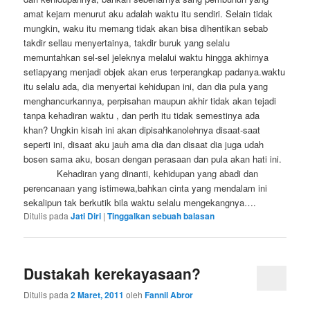
amat kejam menurut aku adalah waktu itu sendiri. Selain tidak
mungkin, waku itu memang tidak akan bisa dihentikan sebab
takdir sellau menyertainya, takdir buruk yang selalu
memuntahkan sel-sel jeleknya melalui waktu hingga akhirnya
setiapyang menjadi objek akan erus terperangkap padanya.waktu
itu selalu ada, dia menyertai kehidupan ini, dan dia pula yang
menghancurkannya, perpisahan maupun akhir tidak akan tejadi
tanpa kehadiran waktu , dan perih itu tidak semestinya ada
khan? Ungkin kisah ini akan dipisahkanolehnya disaat-saat
seperti ini, disaat aku jauh ama dia dan disaat dia juga udah
bosen sama aku, bosan dengan perasaan dan pula akan hati ini.
Kehadiran yang dinanti, kehidupan yang abadi dan
perencanaan yang istimewa,bahkan cinta yang mendalam ini
sekalipun tak berkutik bila waktu selalu mengekangnya….
Ditulis pada
Jati Diri
|
Tinggalkan sebuah balasan
Dustakah kerekayasaan?
Ditulis pada
2 Maret, 2011
oleh
Fannil Abror