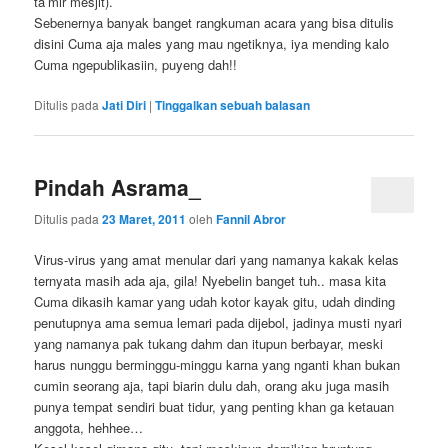
ta’mir mesjit).
Sebenernya banyak banget rangkuman acara yang bisa ditulis
disini Cuma aja males yang mau ngetiknya, iya mending kalo
Cuma ngepublikasiin, puyeng dah!!
Ditulis pada
Jati Diri
|
Tinggalkan sebuah balasan
Pindah Asrama_
Ditulis pada
23 Maret, 2011
oleh
Fannil Abror
Virus-virus yang amat menular dari yang namanya kakak kelas
ternyata masih ada aja, gila! Nyebelin banget tuh.. masa kita
Cuma dikasih kamar yang udah kotor kayak gitu, udah dinding
penutupnya ama semua lemari pada dijebol, jadinya musti nyari
yang namanya pak tukang dahm dan itupun berbayar, meski
harus nunggu berminggu-minggu karna yang nganti khan bukan
cumin seorang aja, tapi biarin dulu dah, orang aku juga masih
punya tempat sendiri buat tidur, yang penting khan ga ketauan
anggota, hehhee…