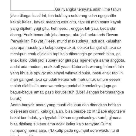
Ga nyangka ternyata udah lima tahun
jalan diorganisasi ini, toh buktinya sekarang udah ngegantiin
kakak kelas, kayak megang osis gitu, tapi ini mah osiris kayak
yang dipilem yugi gitu, hehheee… enggak lah yau, becanda
doang. Enak bener toh jabatannya, aku jadi sekretaris Dewan
Perwakilan Rakyat (Heee, murid maksudnya, jadi ada keluahan
apa-apa masuknya kelaptopnya aku), celaka banget sih aku cz
meskpun enak dijalanin tapi kalo dibarengin ga pernah bisa, ga
enak kalo udah jadi supervisor gini pas ngenetnya sama anggota,
andai ada modem, enak kali yaaa. Coba ada warung internet lain
yang khusus spv g2 ato sinyal wifinya dibuka, pasti enak tapi ini
mah ga ngerti aku cz udah ketara wifi mah untuk umum eeeeh
malah diabil alih ama warnetnya padahal koneksinya juga ga
bagus-bagus amat, pasti korupsi tuh (Ups! Jangan berprasangka
buruk)
Acara banyak acara yang musti disusun dan dirangkap bahkan
diselesain disini, kalo ga jalan, bisa berabe cz Mr.Babe elgorizem
bakal bertindak, ya iyyalah inikhan organisasinya kami, gimana
bisa dibilang sukses ama adek kelas kalo ternyata Cuma
numpang nama aaja, (*Dikutip pada ngumpul sore waktu itu di