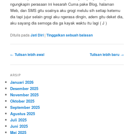
ngungkapin perasaan ini kesarah Cuma pake Blog, halaman
Web, dan SMS gitu soalnya aku grogi melulu sih setiap ketemu
dia tapi jujur selain grogi aku ngerasa dingin, adem gitu deket dia,
aku sayang dia semoga dia ga kayak waktu itu lagi ( J )
Ditulis pada
Jati Diri
|
Tinggalkan sebuah balasan
Navigasi
←
Tulisan lebih awal
Tulisan lebih baru
→
tulisan
ARSIP
Januari 2026
Desember 2025
November 2025
Oktober 2025
September 2025
Agustus 2025
Juli 2025
Juni 2025
Mei 2025