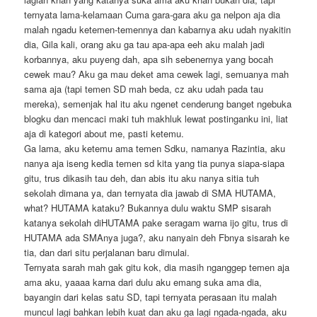
ternyata lama-kelamaan Cuma gara-gara aku ga nelpon aja dia
malah ngadu ketemen-temennya dan kabarnya aku udah nyakitin
dia, Gila kali, orang aku ga tau apa-apa eeh aku malah jadi
korbannya, aku puyeng dah, apa sih sebenernya yang bocah
cewek mau? Aku ga mau deket ama cewek lagi, semuanya mah
sama aja (tapi temen SD mah beda, cz aku udah pada tau
mereka), semenjak hal itu aku ngenet cenderung banget ngebuka
blogku dan mencaci maki tuh makhluk lewat postinganku ini, liat
aja di kategori about me, pasti ketemu.
Ga lama, aku ketemu ama temen Sdku, namanya Razintia, aku
nanya aja iseng kedia temen sd kita yang tia punya siapa-siapa
gitu, trus dikasih tau deh, dan abis itu aku nanya sitia tuh
sekolah dimana ya, dan ternyata dia jawab di SMA HUTAMA,
what? HUTAMA kataku? Bukannya dulu waktu SMP sisarah
katanya sekolah diHUTAMA pake seragam warna ijo gitu, trus di
HUTAMA ada SMAnya juga?, aku nanyain deh Fbnya sisarah ke
tia, dan dari situ perjalanan baru dimulai.
Ternyata sarah mah gak gitu kok, dia masih nganggep temen aja
ama aku, yaaaa karna dari dulu aku emang suka ama dia,
bayangin dari kelas satu SD, tapi ternyata perasaan itu malah
muncul lagi bahkan lebih kuat dan aku ga lagi ngada-ngada, aku