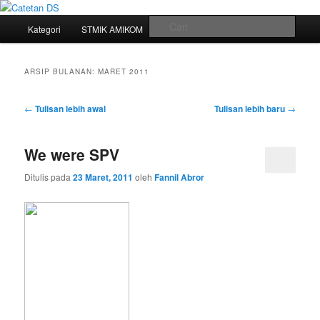
Mari bermimpi dan ciptakan kehendak
Menu
Cari
Kategori
STMIK AMIKOM
Tukar Link
Sitemap
Langsung
Langsung
utama
Catetan DS
ke
ke
ARSIP BULANAN:
MARET 2011
konten
konten
Navigasi
←
Tulisan lebih awal
Tulisan lebih baru
→
tulisan
utama
sekunder
We were SPV
Ditulis pada
23 Maret, 2011
oleh
Fannil Abror