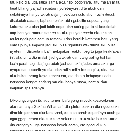
tau kalo dia juga suka sama aku, tapi bodohnya, aku malah malu
buat bilangnya jadi sebatas nyoret-nyoret ditembok dan
selebihnya hanya akrab saja (meskipun dulu aku masih duduk
disekolah dasar), tapi semenjak abi ngebeliin sepeda yang
katanya aku bisa jadi lebih cepet dan sering ga telat kesekolah
tiap harinya, namun semenjak aku punya sepeda aku malah
mulai ngelupain semua temenku dan beralih ketemen baru yang
sama punya sepeda jadi aku bisa ngabisin waktunya aku buat
nyetemm dispeda mbari melupakan waktu, begitu juga keakraban
ini, aku ama dia malah jadi ga akrab dan yang paling bahkan
lebih parah lagi dia juga udah jadi semakin judes ama aku, ga
nyapa dan sepertinya dia udah milih-milih temen gitu, aku tau
aku bukan orang kaya seperti dia, dia dalam hidupnya udah
istimewa banget sedangkan aku hanya biasa, normal dan
berjalan apa adanya.
Dikelangsungan itu ada temen baru yang masuk kesekolahan
aku namanya Sakina Wihantari, dia pinter bahkan dia ngedudukin
dirankin pertama diantara kami, setelah sarah sepertinya udah ga
nganggep temen aku suka ke sakina itu, aku suka bukan karna
dia orangnya juga istimewa kayak sarah, dia ngedudukin
rengking satu, bukan! Bukan itu. Mungkin semuanya ga percaya