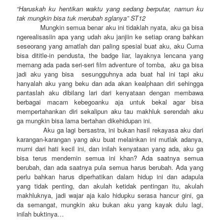
“Haruskah ku hentikan waktu yang sedang berputar, namun ku
tak mungkin bisa tuk merubah sglanya” ST12
Mungkin semua benar aku ini tidaklah nyata, aku ga bisa
ngerealisasiin apa yang udah aku janjiin ke setiap orang bahkan
seseorang yang amatlah dan paling spesial buat aku, aku Cuma
bisa dititle-in pendusta, the badge liar, layaknya lencana yang
memang ada pada seri-seri film adventure of tomba, aku ga bisa
jadi aku yang bisa sesungguhnya ada buat hal ini tapi aku
hanyalah aku yang beku dan ada akan kealphaan diri sehingga
pantaslah aku dibilang lari dari kenyataan dengan membawa
berbagai macam kebegoanku aja untuk bekal agar bisa
mempertahankan diri sekalipun aku tau makhluk serendah aku
ga mungkin bisa lama bertahan dikehidupan ini.
Aku ga lagi bersastra, ini bukan hasil rekayasa aku dari
karangan-karangan yang aku buat melainkan ini mutlak adanya,
murni dari hati kecil ini, dan inilah kenyataan yang ada, aku ga
bisa terus mendemin semua ini khan? Ada saatnya semua
berubah, dan ada saatnya pula semua harus berubah. Ada yang
perlu bahkan harus diperhatikan dalam hidup ini dan adapula
yang tidak penting, dan akulah ketidak pentingan itu, akulah
makhluknya, jadi wajar aja kalo hidupku serasa hancur gini, ga
da semangat, mungkin aku bukan aku yang kayak dulu lagi,
inilah buktinya…