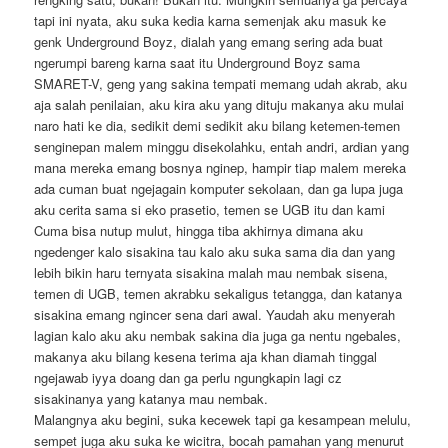
tapi ini nyata, aku suka kedia karna semenjak aku masuk ke
genk Underground Boyz, dialah yang emang sering ada buat
ngerumpi bareng karna saat itu Underground Boyz sama
SMARET-V, geng yang sakina tempati memang udah akrab, aku
aja salah penilaian, aku kira aku yang dituju makanya aku mulai
naro hati ke dia, sedikit demi sedikit aku bilang ketemen-temen
senginepan malem minggu disekolahku, entah andri, ardian yang
mana mereka emang bosnya nginep, hampir tiap malem mereka
ada cuman buat ngejagain komputer sekolaan, dan ga lupa juga
aku cerita sama si eko prasetio, temen se UGB itu dan kami
Cuma bisa nutup mulut, hingga tiba akhirnya dimana aku
ngedenger kalo sisakina tau kalo aku suka sama dia dan yang
lebih bikin haru ternyata sisakina malah mau nembak sisena,
temen di UGB, temen akrabku sekaligus tetangga, dan katanya
sisakina emang ngincer sena dari awal. Yaudah aku menyerah
lagian kalo aku aku nembak sakina dia juga ga nentu ngebales,
makanya aku bilang kesena terima aja khan diamah tinggal
ngejawab iyya doang dan ga perlu ngungkapin lagi cz
sisakinanya yang katanya mau nembak.
Malangnya aku begini, suka kecewek tapi ga kesampean melulu,
sempet juga aku suka ke wicitra, bocah pamahan yang menurut