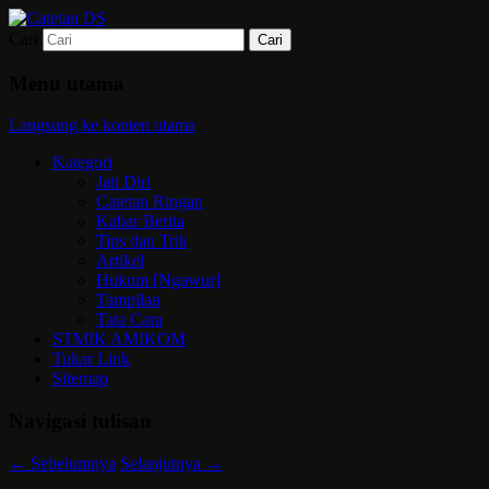
Cari
Mari bermimpi dan ciptakan kehendak
Catetan DS
Menu utama
Langsung ke konten utama
Kategori
Jati Diri
Catetan Ringan
Kabar Berita
Tips dan Trik
Artikel
Hukum [Ngawur]
Tampilan
Tata Cara
STMIK AMIKOM
Tukar Link
Sitemap
Navigasi tulisan
←
Sebelumnya
Selanjutnya
→