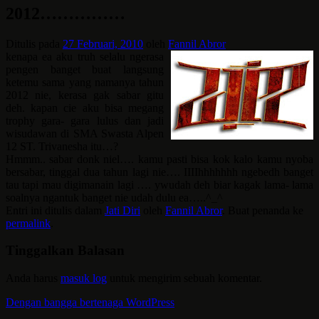
2012……………
Ditulis pada
27 Februari, 2010
oleh
Fannil Abror
kenapa ea aku truh selalu ngerasa
pengen banget buat langsung
ketemu sama yang namanya tahun
2012 nie, kerasa gak sabar gitu
deh. kapan cie aku bisa megang
trophy gara- gara lulus dan jadi
wisudawan di SMA Swasta Alpen
12 ST. Trivanesha itu…?
Hmmm.. sabar donk niel…. kamu pasti bisa kok kalo kamu nyoba
bersabar, tinggal dua tahun lagi nie…. IIIIhhhhhhh ngebedh banget
tau tapi mau digimanain lagi …. ywudah deh biar kagak lama- lama
soalnya ngantuk banget
nie udah dulu ea…..^_^
Entri ini ditulis dalam
Jati Diri
oleh
Fannil Abror
. Buat penanda ke
permalink
.
Tinggalkan Balasan
Anda harus
masuk log
untuk mengirim sebuah komentar.
Dengan bangga bertenaga WordPress