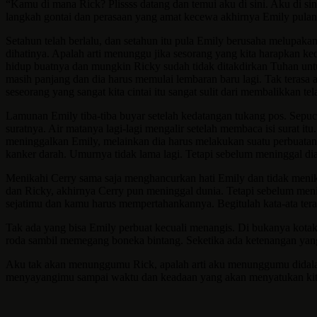
“Kamu di mana Rick? Plissss datang dan temui aku di sini. Aku di s
langkah gontai dan perasaan yang amat kecewa akhirnya Emily pula
Setahun telah berlalu, dan setahun itu pula Emily berusaha melupak
dihatinya. Apalah arti menunggu jika sesorang yang kita harapkan ke
hidup buatnya dan mungkin Ricky sudah tidak ditakdirkan Tuhan untuk 
masih panjang dan dia harus memulai lembaran baru lagi. Tak terasa
seseorang yang sangat kita cintai itu sangat sulit dari membalikkan t
Lamunan Emily tiba-tiba buyar setelah kedatangan tukang pos. Sepuc
suratnya. Air matanya lagi-lagi mengalir setelah membaca isi surat i
meninggalkan Emily, melainkan dia harus melakukan suatu perbuatan
kanker darah. Umurnya tidak lama lagi. Tetapi sebelum meninggal dia
Menikahi Cerry sama saja menghancurkan hati Emily dan tidak menik
dan Ricky, akhirnya Cerry pun meninggal dunia. Tetapi sebelum men
sejatimu dan kamu harus mempertahankannya. Begitulah kata-ata tera
Tak ada yang bisa Emily perbuat kecuali menangis. Di bukanya kotak k
roda sambil memegang boneka bintang. Seketika ada ketenangan yang
Aku tak akan menunggumu Rick, apalah arti aku menunggumu didalam
menyayangimu sampai waktu dan keadaan yang akan menyatukan kita