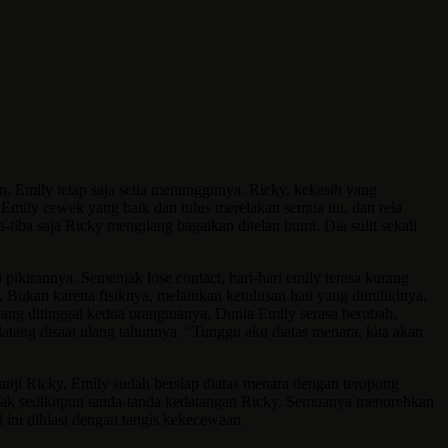
, Emily tetap saja setia menunggunya. Ricky, kekasih yang
Emily cewek yang baik dan tulus merelakan semua itu, dan rela
-tiba saja Ricky mengilang bagaikan ditelan bumi. Dia sulit sekali
pikirannya. Semenjak lose contact, hari-hari emily terasa kurang
ukan karena fisiknya, melainkan ketulusan hati yang dimilikinya.
ang ditinggal kedua orangtuanya. Dunia Emily serasa berubah,
atang disaat ulang tahunnya. “Tunggu aku diatas menara, kita akan
janji Ricky, Emily sudah bersiap diatas menara dengan teropong
u. Tak sedikitpun tanda-tanda kedatangan Ricky. Semuanya menorehkan
 ini dihiasi dengan tangis kekecewaan.