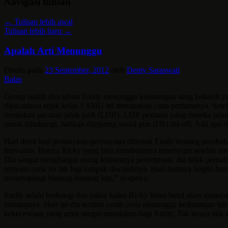
Navigasi tulisan
←
Tulisan lebih awal
Tulisan lebih baru
→
Apalah Arti Menunggu
Ditulis pada
23 September, 2012
oleh
Denty Saraswati
Balas
Genap sudah dua tahun Emily menunggu kedatangan sang kekasih yang
dipacarinya sejak kelas 1 SMU ini merupakan cinta pertamanya. Sete
menjalani pacaran jarak jauh (LDR). LDR pertama yang mereka jalani ma
untuk dihubungi, bahkan dijejaring sosial pun (FB) dia off. Ada apa 
Hari demi hari pertanyaan-pertanyaan dibenak Emily tentang perubaha
berwarna. Hanya Ricky yang bisa membuatnya tersenyum setelah alma
Dia sangat menghargai orang khususnya perempuan, dia tidak pernah 
senyum ceria itu tak lagi tampak diwajahnya. Hari-harinya begitu ha
meneropongi bintang-bintang lagi,” ucapnya.
Emily selalu berharap dan yakin kalau Ricky betul-betul akan menepa
bintangnya. Hari ini dia terlihat cerah ceria menunggu kedatangan l
kekecewaan yang amat sangat mendalam bagi Emily. Tak terasa titik-t