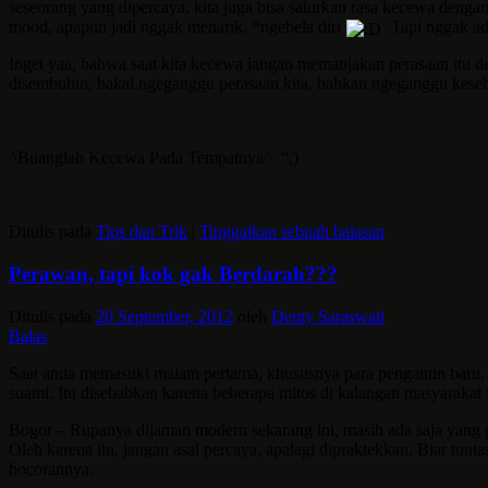
seseorang yang dipercaya, kita juga bisa salurkan rasa kecewa den
mood, apapun jadi nggak menarik. *ngebela diri
Tapi nggak ada
Inget yaa, bahwa saat kita kecewa jangan memanjakan perasaan itu de
disembuhin, bakal ngeganggu perasaan kita, bahkan ngeganggu kesehat
^Buanglah Kecewa Pada Tempatnya^ “,)
Ditulis pada
Tips dan Trik
|
Tinggalkan sebuah balasan
Perawan, tapi kok gak Berdarah???
Ditulis pada
20 September, 2012
oleh
Denty Saraswati
Balas
Saat anda memasuki malam pertama, khususnya para pengantin baru, ad
suami. Itu disebabkan karena beberapa mitos di kalangan masyarakat 
Bogor – Rupanya dijaman modern sekarang ini, masih ada saja yang p
Oleh karena itu, jangan asal percaya, apalagi dipraktekkan. Biar t
bocorannya.