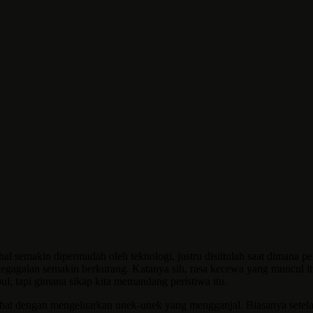
l semakin dipermudah oleh teknologi, justru disiitulah saat dimana pe
gagalan semakin berkurang. Katanya sih, rasa kecewa yang muncul itu se
ul, tapi gimana sikap kita memandang peristiwa itu.
rhat dengan mengeluarkan unek-unek yang mengganjal. Biasanya setelah b