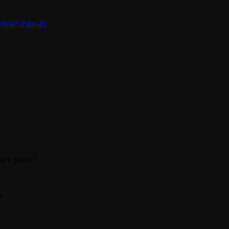
sebuah balasan
bahagiaan??
..