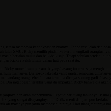
 serasa membawa ketidakpastian buatnya. Tanpa rasa lelah dan bosan
lah lulus SMU, Ricky memilih pindah ke Perth mengikuti orangtuanya. 
sih berjalan mulus dan baik-baik saja. Tetapi sebulan setelah itu tiba
dengan Ricky? Pekik Emily dalam hati pada saat itu.
n Ricky muncul satu persatu. bayang-bayang itu terus saja menghantui 
rhum mamanya. Dia sosok laki-laki yang sangat sempurna dimatanya. B
memandang orang sebelah mata terutama dirinya seorang gadis biasa y
mpa. Dia ingat pesan terakhir yang disampaikan Ricky bahwa dia akan d
ti janjinya dan akan menemuinya. Tepat dihari ulang tahunnya, sesuai 
aki-laki yang sangat disayanginya itu. Detik, menit dan jam pun berlal
itik air matanya pun jatuh membasahi pipinya. Hari ulang tahunnya kali