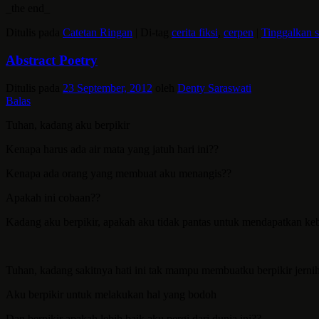
_the end_
Ditulis pada
Catetan Ringan
|
Di-tag
cerita fiksi
,
cerpen
|
Tinggalkan 
Abstract Poetry
Ditulis pada
23 September, 2012
oleh
Denty Saraswati
Balas
Tuhan, kadang aku berpikir
Kenapa harus ada air mata yang jatuh hari ini??
Kenapa ada orang yang membuat aku menangis??
Apakah ini cobaan??
Kadang aku berpikir, apakah aku tidak pantas untuk mendapatkan ke
Tuhan, kadang sakitnya hati ini tak mampu membuatku berpikir jernih
Aku berpikir untuk melakukan hal yang bodoh
Dan berpikir apakah lebih baik aku pergi dari dunia ini??