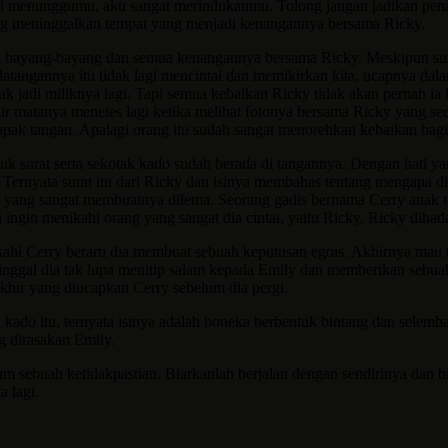
ini menunggumu, aku sangat merindukanmu. Tolong jangan jadikan penant
ng meninggalkan tempat yang menjadi kenangannya bersama Ricky.
an bayang-bayang dan semua kenangannya bersama Ricky. Meskipun suli
datangannya itu tidak lagi mencintai dan memikirkan kita, ucapnya dal
jadi miliknya lagi. Tapi semua kebaikan Ricky tidak akan pernah ia lu
 air matanya menetes lagi ketika melihat fotonya bersama Ricky yang
elapak tangan. Apalagi orang itu sudah sangat menorehkan kebaikan bagi 
uk surat serta sekotak kado sudah berada di tangannya. Dengan hati 
tu. Ternyata surat itu dari Ricky dan isinya membahas tentang mengapa 
 yang sangat membuatnya dilema. Seorang gadis bernama Cerry anak t
 ingin menikahi orang yang sangat dia cintai, yaitu Ricky. Ricky diha
ahi Cerry berarti dia membuat sebuah keputusan egois. Akhirnya mau 
inggal dia tak lupa menitip salam kepada Emily dan memberikan sebua
khir yang diucapkan Cerry sebelum dia pergi.
ado itu, ternyata isinya adalah boneka berbentuk bintang dan selembar
 dirasakan Emily.
 sebuah ketidakpastian. Biarkanlah berjalan dengan sendirinya dan 
 lagi.