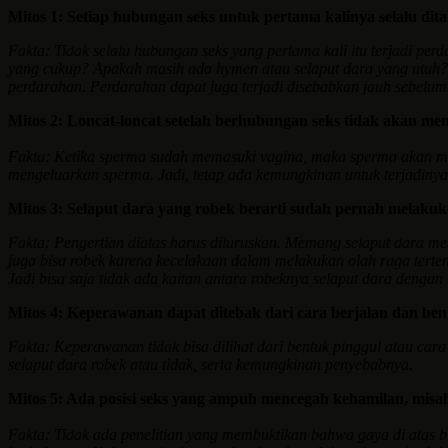
Mitos 1: Setiap hubungan seks untuk pertama kalinya selalu dit
Fakta: Tidak selalu hubungan seks yang pertama kali itu terjadi
yang cukup? Apakah masih ada hymen atau selaput dara yang utuh? Se
perdarahan. Perdarahan dapat juga terjadi disebabkan jauh sebelumn
Mitos 2: Loncat-loncat setelah berhubungan seks tidak akan m
Fakta: Ketika sperma sudah memasuki vagina, maka sperma akan menca
mengeluarkan sperma. Jadi, tetap ada kemungkinan untuk terjadiny
Mitos 3: Selaput dara yang robek berarti sudah pernah melakuk
Fakta: Pengertian diatas harus diluruskan. Memang selaput dara mer
juga bisa robek karena kecelakaan dalam melakukan olah raga tertent
Jadi bisa saja tidak ada kaitan antara robeknya selaput dara dengan
Mitos 4: Keperawanan dapat ditebak dari cara berjalan dan ben
Fakta: Keperawanan tidak bisa dilihat dari bentuk pinggul atau car
selaput dara robek atau tidak, serta kemungkinan penyebabnya.
Mitos 5: Ada posisi seks yang ampuh mencegah kehamilan, misaln
Fakta: Tidak ada penelitian yang membuktikan bahwa gaya di atas 