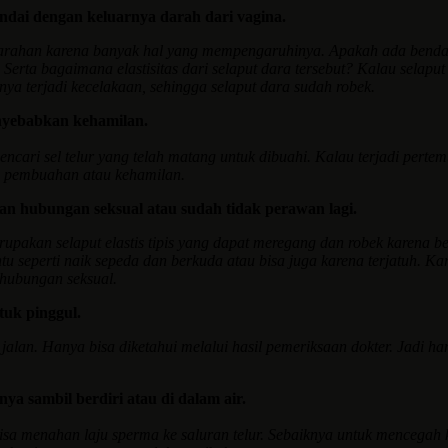
andai dengan keluarnya darah dari vagina.
 perdarahan karena banyak hal yang mempengaruhinya. Apakah ada be
rta bagaimana elastisitas dari selaput dara tersebut? Kalau selaput 
ya terjadi kecelakaan, sehingga selaput dara sudah robek.
enyebabkan kehamilan.
ri sel telur yang telah matang untuk dibuahi. Kalau terjadi pertemua
a pembuahan atau kehamilan.
an hubungan seksual atau sudah tidak perawan lagi.
upakan selaput elastis tipis yang dapat meregang dan robek karena b
u seperti naik sepeda dan berkuda atau bisa juga karena terjatuh. Ka
 hubungan seksual.
tuk pinggul.
a jalan. Hanya bisa diketahui melalui hasil pemeriksaan dokter. Jadi
ya sambil berdiri atau di dalam air.
bisa menahan laju sperma ke saluran telur. Sebaiknya untuk mencegah