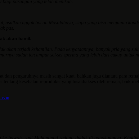
u bagi pasangan yang telah menikah.
ul, asalkan nggak bocor. Masalahnya, siapa yang bisa menjamin kon
ak pas.
dak akan hamil.
ak akan terjadi kehamilan. Pada kenyataannya, banyak pria yang sulit
benarnya sudah tercampur sel-sel sperma yang lebih dari cukup untuk
 dan pengaruhnya masih sangat kuat, bahkan juga diantara para remaja 
si tentang kesehatan reproduksi yang bisa diakses oleh remaja, baik me
lasan
a ke bawah, saat Muhammad sedang duduk di pangkuannya, Khadij