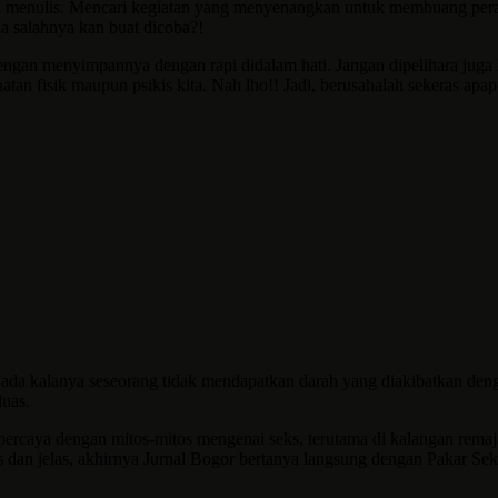
gan menulis. Mencari kegiatan yang menyenangkan untuk membuang peras
 salahnya kan buat dicoba?!
ngan menyimpannya dengan rapi didalam hati. Jangan dipelihara juga l
an fisik maupun psikis kita. Nah lho!! Jadi, berusahalah sekeras apa
a kalanya seseorang tidak mendapatkan darah yang diakibatkan dengan 
luas.
ercaya dengan mitos-mitos mengenai seks, terutama di kalangan remaja
untas dan jelas, akhirnya Jurnal Bogor bertanya langsung dengan Pakar