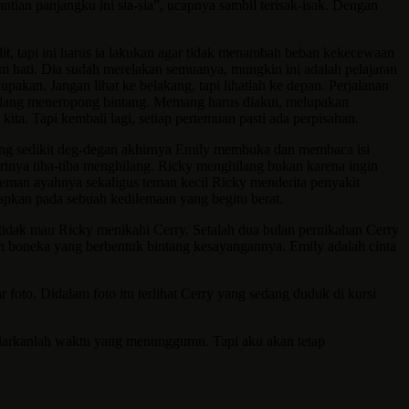
ian panjangku ini sia-sia”, ucapnya sambil terisak-isak. Dengan
t, tapi ini harus ia lakukan agar tidak menambah beban kekecewaan
am hati. Dia sudah merelakan semuanya, mungkin ini adalah pelajaran
pakan. Jangan lihat ke belakang, tapi lihatlah ke depan. Perjalanan
 sedang meneropong bintang. Memang harus diakui, melupakan
kita. Tapi kembali lagi, setiap pertemuan pasti ada perpisahan.
yang sedikit deg-degan akhirnya Emily membuka dan membaca isi
dirinya tiba-tiba menghilang. Ricky menghilang bukan karena ingin
eman ayahnya sekaligus teman kecil Ricky menderita penyakit
dapkan pada sebuah kedilemaan yang begitu berat.
tidak mau Ricky menikahi Cerry. Setalah dua bulan pernikahan Cerry
h boneka yang berbentuk bintang kesayangannya. Emily adalah cinta
 foto. Didalam foto itu terlihat Cerry yang sedang duduk di kursi
biarkanlah waktu yang menunggumu. Tapi aku akan tetap