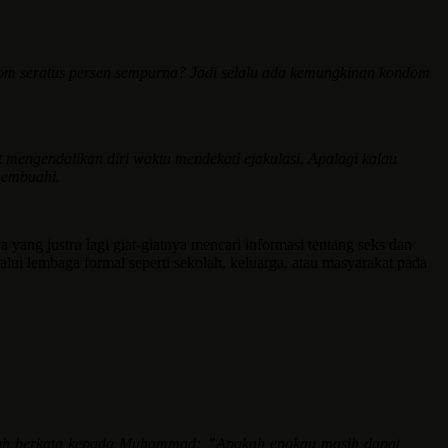
dom seratus persen sempurna? Jadi selalu ada kemungkinan kondom
 mengendalikan diri waktu mendekati ejakulasi. Apalagi kalau
 membuahi.
yang justru lagi giat-giatnya mencari informasi tentang seks dan
lalui lembaga formal seperti sekolah, keluarga, atau masyarakat pada
ah berkata kepada Muhammad: ”Apakah engkau masih dapat