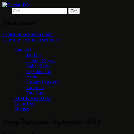
Cari
Mari bermimpi dan ciptakan kehendak
Catetan DS
Menu utama
Langsung ke konten utama
Langsung ke konten sekunder
Kategori
Jati Diri
Catetan Ringan
Kabar Berita
Tips dan Trik
Artikel
Hukum [Ngawur]
Tampilan
Tata Cara
STMIK AMIKOM
Tukar Link
Sitemap
Arsip Bulanan:
September 2012