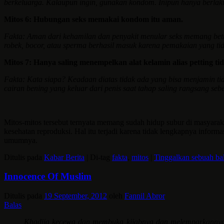
berkeluarga. Kalaupun ingin, gunakan kondom. Inipun hanya berlak
Mitos 6: Hubungan seks memakai kondom itu aman.
Fakta: Aman dari kehamilan dan penyakit menular seks memang bet
robek, bocor, atau sperma berhasil masuk karena pemakaian yang tid
Mitos 7: Hanya saling menempelkan alat kelamin alias petting ti
Fakta: Kata siapa? Keadaan diatas tidak ada yang bisa menjamin tid
cairan bening yang keluar dari penis saat tahap saling rangsang se
Mitos-mitos tersebut ternyata memang sudah hidup subur di masyarakat
kesehatan reproduksi. Hal itu terjadi karena tidak lengkapnya informa
umumnya.
Ditulis pada
Kabar Berita
|
Di-tag
fakta
,
mitos
|
Tinggalkan sebuah ba
Innocence Of Muslim
Ditulis pada
19 September, 2012
oleh
Fannil Abror
Balas
Khadija kecewa dan membuka kijabnya dan melemparkanny