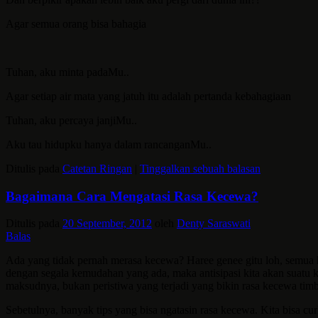
Agar semua orang bisa bahagia
Tuhan, aku minta padaMu..
Agar setiap air mata yang jatuh itu adalah pertanda kebahagiaan
Tuhan, aku percaya janjiMu..
Aku tau hidupku hanya dalam rancanganMu..
Ditulis pada
Catetan Ringan
|
Tinggalkan sebuah balasan
Bagaimana Cara Mengatasi Rasa Kecewa?
Ditulis pada
20 September, 2012
oleh
Denty Saraswati
Balas
Ada yang tidak pernah merasa kecewa? Haree genee gitu loh, semua ha
dengan segala kemudahan yang ada, maka antisipasi kita akan suatu ke
maksudnya, bukan peristiwa yang terjadi yang bikin rasa kecewa timb
Sebetulnya, banyak tips yang bisa ngatasin rasa kecewa. Kita bisa cu