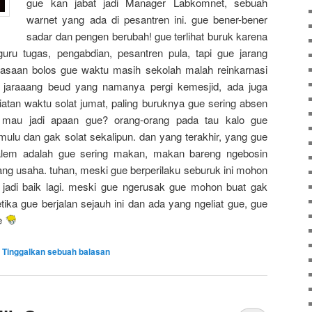
gue kan jabat jadi Manager Labkomnet, sebuah
warnet yang ada di pesantren ini. gue bener-bener
sadar dan pengen berubah! gue terlihat buruk karena
uru tugas, pengabdian, pesantren pula, tapi gue jarang
iasaan bolos gue waktu masih sekolah malah reinkarnasi
a jaraaang beud yang namanya pergi kemesjid, ada juga
atan waktu solat jumat, paling buruknya gue sering absen
mau jadi apaan gue? orang-orang pada tau kalo gue
ulu dan gak solat sekalipun. dan yang terakhir, yang gue
alem adalah gue sering makan, makan bareng ngebosin
ng usaha. tuhan, meski gue berperilaku seburuk ini mohon
a jadi baik lagi. meski gue ngerusak gue mohon buat gak
etika gue berjalan sejauh ini dan ada yang ngeliat gue, gue
ue
|
Tinggalkan sebuah balasan