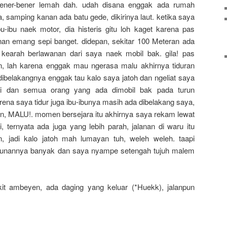
 bener-bener lemah dah. udah disana enggak ada rumah
, samping kanan ada batu gede, dikirinya laut. ketika saya
u-ibu naek motor, dia histeris gitu loh kaget karena pas
an emang sepi banget. didepan, sekitar 100 Meteran ada
n kearah berlawanan dari saya naek mobil bak. gila! pas
n, lah karena enggak mau ngerasa malu akhirnya tiduran
ibelakangnya enggak tau kalo saya jatoh dan ngeliat saya
enti dan semua orang yang ada dimobil bak pada turun
rena saya tidur juga ibu-ibunya masih ada dibelakang saya,
aan, MALU!. momen bersejara itu akhirnya saya rekam lewat
agi, ternyata ada juga yang lebih parah, jalanan di waru itu
an, jadi kalo jatoh mah lumayan tuh, weleh weleh. taapi
 turunannya banyak dan saya nyampe setengah tujuh malem
t ambeyen, ada daging yang keluar (*Huekk), jalanpun