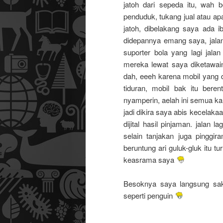
jatoh dari sepeda itu, wah
penduduk, tukang jual atau apa
jatoh, dibelakang saya ada ib
didepannya emang saya, jalan
suporter bola yang lagi jala
mereka lewat saya diketawai
dah, eeeh karena mobil yang d
tiduran, mobil bak itu ber
nyamperin, aelah ini semua ka
jadi dikira saya abis kecelak
dijital hasil pinjaman. jalan l
selain tanjakan juga pinggir
beruntung ari guluk-gluk itu
keasrama saya
Besoknya saya langsung saki
seperti penguin