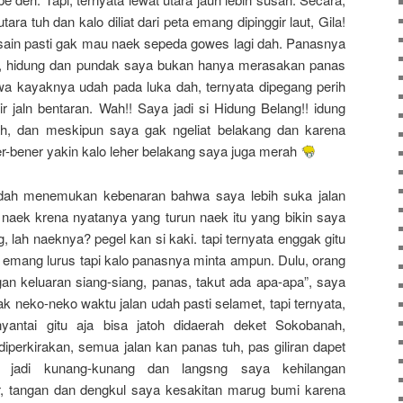
ra tuh dan kalo diliat dari peta emang dipinggir laut, Gila!
ain pasti gak mau naek sepeda gowes lagi dah. Panasnya
ahi, hidung dan pundak saya bukan hanya merasakan panas
hwa kayaknya udah pada luka dah, ternyata dipegang perih
ir jaln bentaran. Wah!! Saya jadi si Hidung Belang!! idung
h, dan meskipun saya gak ngeliat belakang dan karena
-bener yakin kalo leher belakang saya juga merah
udah menemukan kebenaran bahwa saya lebih suka jalan
 naek krena nyatanya yang turun naek itu yang bikin saya
, lah naeknya? pegel kan si kaki. tapi ternyata enggak gitu
 emang lurus tapi kalo panasnya minta ampun. Dulu, orang
ngan keluaran siang-siang, panas, takut ada apa-apa”, saya
k neko-neko waktu jalan udah pasti selamet, tapi ternyata,
yantai gitu aja bisa jatoh didaerah deket Sokobanah,
perkirakan, semua jalan kan panas tuh, pas giliran dapet
jadi kunang-kunang dan langsng saya kehilangan
r, tangan dan dengkul saya kesakitan marug bumi karena