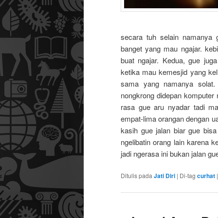
secara tuh selain namanya g
banget yang mau ngajar. keb
buat ngajar. Kedua, gue jug
ketika mau kemesjid yang keli
sama yang namanya solat. 
nongkrong didepan komputer m
rasa gue aru nyadar tadi m
empat-lima orangan dengan ua
kasih gue jalan biar gue bis
ngelibatin orang lain karena k
jadi ngerasa ini bukan jalan g
Ditulis pada
Jati Diri
|
Di-tag
curhat