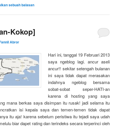
alkan sebuah balasan
uan-Kokop]
Fannil Abror
Hari ini, tanggal 19 Februari 2013
saya ngeblog lagi. ancur aseli
ancur!! sekitar setengah bulanan
ini saya tidak dapat merasakan
indahnya ngeblog bersama
sobat-sobat seper-HATI-an
karena di hosting yang saya
ang mana berkas saya disimpan itu rusak! jadi selama itu
ncratkan isi kepala saya dan temen-temen tidak dapat
nya itu aja! karena sebelum peristiwa itu tejadi saya udah
lulu biar dapet rating dan terindeks secara terperinci oleh