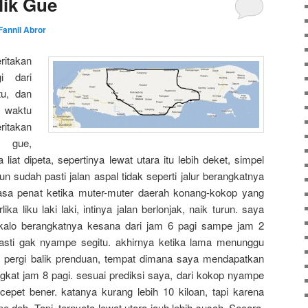
lik Gue
Fannil Abror
takan
i dari
u, dan
 waktu
ritakan
k gue,
iat dipeta, sepertinya lewat utara itu lebih deket, simpel
pun sudah pasti jalan aspal tidak seperti jalur berangkatnya
rasa penat ketika muter-muter daerah konang-kokop yang
ika liku laki laki, intinya jalan berlonjak, naik turun. saya
kalo berangkatnya kesana dari jam 6 pagi sampe jam 2
 pasti gak nyampe segitu. akhirnya ketika lama menunggu
 pergi balik prenduan, tempat dimana saya mendapatkan
gkat jam 8 pagi. sesuai prediksi saya, dari kokop nyampe
cepet bener. katanya kurang lebih 10 kiloan, tapi karena
 deh. Tapi, ternyata lewat utara jauh lebih susah. Secara,