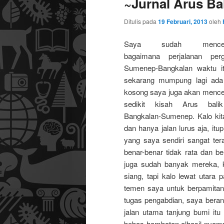
~Jurnal Arus Ba
Ditulis pada
19 Februari, 2013
oleh
Saya sudah menceri
bagaimana perjalanan perg
Sumenep-Bangkalan waktu it
sekarang mumpung lagi ada
kosong saya juga akan mence
sedikit kisah Arus bali
Bangkalan-Sumenep. Kalo kita l
dan hanya jalan lurus aja, itu
yang saya sendiri sangat te
benar-benar tidak rata dan berl
juga sudah banyak mereka, 
siang, tapi kalo lewat utara
temen saya untuk berpamitan
tugas pengabdian, saya beran
jalan utama tanjung bumi itu 
bebas hambatan alhasil nyampe