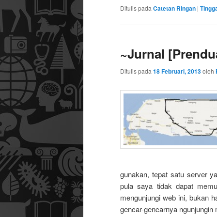
Ditulis pada
Catetan Ringan
|
Tingg
~Jurnal [Prend
Ditulis pada
18 Februari, 2013
oleh
gunakan, tepat satu server y
pula saya tidak dapat memu
mengunjungi web ini, bukan ha
gencar-gencarnya ngunjungin me