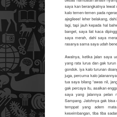
saya kan berangkatnya lewat uta
kalo temen-temen pada ngeras
ajegileee! leher belakang, d
lagi, tapi jauh kepada hal ba
banget, saya liat kaca dipingg
saya merah, dahi saya mera
rasanya sama saya udah bener
Awalnya, ketika jalan saya 
yang rata lurus dan gak turun
gondok. iya kalo turunan doang
juga, percuma kalo jalanannya
tua saya bilang “awas nil, ja
gak percaya itu, asalkan engga
saya yang jalannya pelan n
Sampang. Jatohnya gak bisa di
temppat yang adem mata 
keseimbangan, tiba tiba sada