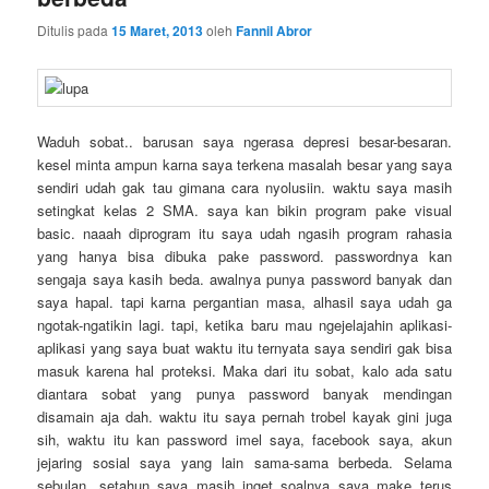
Ditulis pada
15 Maret, 2013
oleh
Fannil Abror
Waduh sobat.. barusan saya ngerasa depresi besar-besaran.
kesel minta ampun karna saya terkena masalah besar yang saya
sendiri udah gak tau gimana cara nyolusiin. waktu saya masih
setingkat kelas 2 SMA. saya kan bikin program pake visual
basic. naaah diprogram itu saya udah ngasih program rahasia
yang hanya bisa dibuka pake password. passwordnya kan
sengaja saya kasih beda. awalnya punya password banyak dan
saya hapal. tapi karna pergantian masa, alhasil saya udah ga
ngotak-ngatikin lagi. tapi, ketika baru mau ngejelajahin aplikasi-
aplikasi yang saya buat waktu itu ternyata saya sendiri gak bisa
masuk karena hal proteksi. Maka dari itu sobat, kalo ada satu
diantara sobat yang punya password banyak mendingan
disamain aja dah. waktu itu saya pernah trobel kayak gini juga
sih, waktu itu kan password imel saya, facebook saya, akun
jejaring sosial saya yang lain sama-sama berbeda. Selama
sebulan, setahun saya masih inget soalnya saya make terus