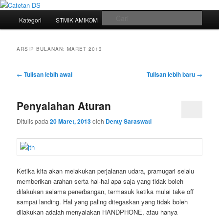
Mari bermimpi dan ciptakan kehendak
Menu
Cari
Kategori
STMIK AMIKOM
Tukar Link
Sitemap
Langsung
Langsung
utama
Catetan DS
ke
ke
ARSIP BULANAN:
MARET 2013
konten
konten
Navigasi
←
Tulisan lebih awal
Tulisan lebih baru
→
tulisan
utama
sekunder
Penyalahan Aturan
Ditulis pada
20 Maret, 2013
oleh
Denty Saraswati
Ketika kita akan melakukan perjalanan udara, pramugari selalu
memberikan arahan serta hal-hal apa saja yang tidak boleh
dilakukan selama penerbangan, termasuk ketika mulai take off
sampai landing. Hal yang paling ditegaskan yang tidak boleh
dilakukan adalah menyalakan HANDPHONE, atau hanya