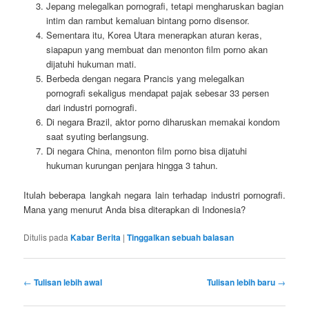
Jepang melegalkan pornografi, tetapi mengharuskan bagian
intim dan rambut kemaluan bintang porno disensor.
Sementara itu, Korea Utara menerapkan aturan keras,
siapapun yang membuat dan menonton film porno akan
dijatuhi hukuman mati.
Berbeda dengan negara Prancis yang melegalkan
pornografi sekaligus mendapat pajak sebesar 33 persen
dari industri pornografi.
Di negara Brazil, aktor porno diharuskan memakai kondom
saat syuting berlangsung.
Di negara China, menonton film porno bisa dijatuhi
hukuman kurungan penjara hingga 3 tahun.
Itulah beberapa langkah negara lain terhadap industri pornografi.
Mana yang menurut Anda bisa diterapkan di Indonesia?
Ditulis pada
Kabar Berita
|
Tinggalkan sebuah balasan
Navigasi
←
Tulisan lebih awal
Tulisan lebih baru
→
tulisan