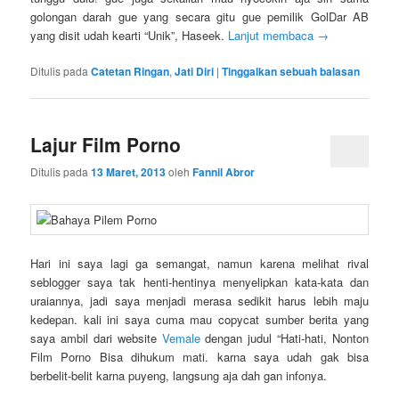
golongan darah gue yang secara gitu gue pemilik GolDar AB
yang disit udah kearti “Unik”, Haseek.
Lanjut membaca
→
Ditulis pada
Catetan Ringan
,
Jati Diri
|
Tinggalkan sebuah balasan
Lajur Film Porno
Ditulis pada
13 Maret, 2013
oleh
Fannil Abror
Hari ini saya lagi ga semangat, namun karena melihat rival
seblogger saya tak henti-hentinya menyelipkan kata-kata dan
uraiannya, jadi saya menjadi merasa sedikit harus lebih maju
kedepan. kali ini saya cuma mau copycat sumber berita yang
saya ambil dari website
Vemale
dengan judul “Hati-hati, Nonton
Film Porno Bisa dihukum mati. karna saya udah gak bisa
berbelit-belit karna puyeng, langsung aja dah gan infonya.