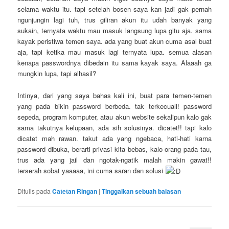
selama waktu itu. tapi setelah bosen saya kan jadi gak pernah
ngunjungin lagi tuh, trus giliran akun itu udah banyak yang
sukain, ternyata waktu mau masuk langsung lupa gitu aja. sama
kayak peristiwa temen saya. ada yang buat akun cuma asal buat
aja, tapi ketika mau masuk lagi ternyata lupa. semua alasan
kenapa passwordnya dibedain itu sama kayak saya. Alaaah ga
mungkin lupa, tapi alhasil?
Intinya, dari yang saya bahas kali ini, buat para temen-temen
yang pada bikin password berbeda. tak terkecuali! password
sepeda, program komputer, atau akun website sekalipun kalo gak
sama takutnya kelupaan, ada sih solusinya. dicatet!! tapi kalo
dicatet mah rawan. takut ada yang ngebaca, hati-hati karna
password dibuka, berarti privasi kita bebas, kalo orang pada tau,
trus ada yang jail dan ngotak-ngatik malah makin gawat!!
terserah sobat yaaaaa, ini cuma saran dan solusi
Ditulis pada
Catetan Ringan
|
Tinggalkan sebuah balasan