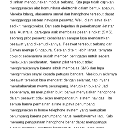
diijinkan menggunakan modus terbang. Kita juga tidak diijinkan
menggunakan alat komunikasi elektronik dalam bentuk apapun.
Mereka bilang, alasannya sinyal dari handphone tersebut dapat
mengganggu sistem navigasi pesawat. Well, disini saya akan
sedikit mengkoreksi. Dari satu kejadian di penerbangan Jetstar
asal Australia, gara-gara asik membalas pesan singkat (SMS),
seorang pilot pesawat kebablasan sampai lupa mendaratkan
pesawat yang dikemudikannya. Pesawat tersebut terbang dari
Darwin menuju Singapura. Setelah diteliti lebih lanjut, ternyata
co-pilot sebenarnya sudah memberi peringatan untuk segera
melakukan pendaratan. Namun pilot tersebut tidak
menghiraukannya karena sibuk membalas SMS dan lupa
mengirimkan sinyal kepada petugas bandara. Meskipun akhirnya
pesawat tersebut bisa mendarat dengan selamat, tapi nyaris
membahayakan nyawa penumpang. Merugikan bukan? Jadi
sebenernya, ini merupakan bukti bahwa menyalakan handphone
dalam pesawat tidak akan mempengaruhi sistem navigasi. Itu
semua hanya permainan airline supaya penumpang
menggunakan in house telephone system yang merugikan
penumpang karena penumpang harus membayarnya lagi. Kalo
memang penggunaan handphone benar dapat mengganggu
sistem navigasi, pastinya larangan itu sangat keras yang