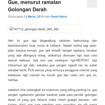
Gue, menurut ramalan
Golongan Darah
Ditulis pada
13 Maret, 2013
oleh
Fannil Abror
Hari ini gue lagi blogwalking sekalian berkunjung dan
bersilaturrahmi buat minta di follback. Naaah ketika lagi jalan-
jalan kesana kemari, gue jadi tertarik banget ngebaca ramalan
yang ada diblognya orang. artikelnya disimpen tapi lupa naro
alamat webnya, jadi sori yaa meskipun nge-REPOST, tapi
intisarinya aja dah, sekalian gue pengen ngasih tau ke sobat
sekabel listrik PLN semua yang tentunya pengguna internet yang
kebetulan lagi mampir ke rumah gue dan calon istri gue ini,
hehhee
sebelum kita melangkah ke statemen yang paling penting ini, gue
pengen ngebenerin gambar karakter pada para pemilik golongan
darah ini yang gue telusuri make mbah guwgel barusan, nah
tunggu dulu! gue juga sekalian mau nyocokin aja sih sama