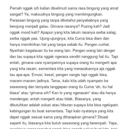
Pernah nggak sih kalian diselimuti sama rasa bingung yang amat
sangat? Ya, maksudnya bingung yang membingungkan.
Perasaan bingung yang tanpa diketahui penyebabnya yang
berujung menjadi galau. Gimana rasanya? Pusing kah? Jadi
nggak mood kah? Apapun yang kita lakuin rasanya serba salag,
serba nggak pas. Ujung-ujungnya, kita Cuma bisa diam dan
hanya memikirkan hal yang tanpa sebab itu. Pengen curhat.
Nyeritain kegalauan itu ke orang lain. Pengen orang lain denger
dan tau supaya kita nggak ngerasa sendiri nanggung hal itu. Tapi
entah, gimana cara nyampeinnya supaya orang itu mengerti apa
yang kita rasain, sementara kita yang merasakannya aja nggak
tau apa-apa. Emosi, kesel, pengen nangis tapi nggak bisa,
macem-macem jadinya. Terus, kalo kita udah nyampein ke
seseorang dan ternyata tanggepan orang itu Cuma “ah, itu hal
biasa” atau “gimana sih? Kan lo yang ngerasain” atau dia hanya
mendengar, entah mengerti atau tidak. Biasanya, yang
dibutuhkan adalah solusi atau hiburan supaya kita bisa ngelupain
kebingungan itu buat sementara. Tapi kalo nyatanya yang kita
dapet nggak sesuai sama yang diharapkan gimana? Disaat
seperti itu, biasanya kita butuh seseorang yang berempati. Yaps,
meskipun orang tersebut nggak bisa ngasih solusi buat kita, tapi