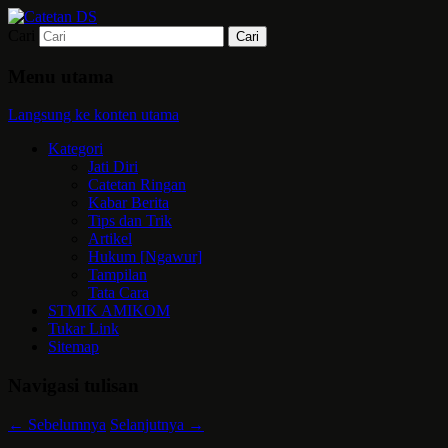
Cari
Mari bermimpi dan ciptakan kehendak
Catetan DS
Menu utama
Langsung ke konten utama
Kategori
Jati Diri
Catetan Ringan
Kabar Berita
Tips dan Trik
Artikel
Hukum [Ngawur]
Tampilan
Tata Cara
STMIK AMIKOM
Tukar Link
Sitemap
Navigasi tulisan
←
Sebelumnya
Selanjutnya
→