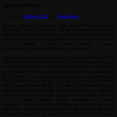
Jangka Rawat
Ditulis pada
18 Maret, 2015
oleh
Fannil Abror
Berbagai macam tingkah yang telah gue perbuat hanya untuk
kepentingan sendiri, membangun dan meregenerasi struktur kendali
dalam satuan momen yang terlewat, menyerap inti dan hasil dari apa
yang gue pelajari melalui pengelihatan ini. Satu, melepas semua kata
yang bergejolak dalam dada menjadi wacana
tersendiri yang diselimuti oleh keraguan yang tak pasti.
Angan-angan tentang keabadian dan penciptaan sejarah, merawat
waktu dengan hasrat yang dimiliki. Ketika menjalaninya, gue
menjadi tuli dengan apa yang dikatakan oleh semua orang disekitar
gue, Sebab Benda yang tersisa kecuali yang tidak ada, semuanya tak
bisa dipercaya. Ya, keraguan dan ketidak tahuan akan masa depan
bisa diartikan sebagai sesuatu yang tak ada. Inilah yang terjadi
ketika puncak emosional gue tak menjadi tak tertandingin oleh
apapun yang ada dibumi dan selama kehidupan gue. rasa ingin
segera menyelesaikan apa yang gue inginkan merupakan tabiat gue
yang sulit dilepas, bagaikan sirkulasi pencernaan, gue merasa
perasaan itu tak bisa dihentikan sekalipun gue mencobanya, karena
ketika gue mencoba menahannya, itu berarti gue merasakan
kepunahan dalam diri, itu pernah terjadi ketika gue ingin segera