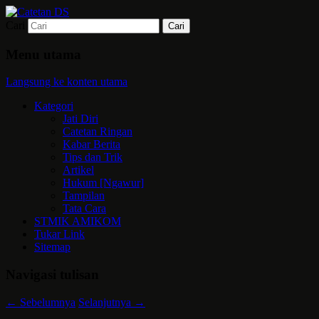
Cari
Mari bermimpi dan ciptakan kehendak
Catetan DS
Menu utama
Langsung ke konten utama
Kategori
Jati Diri
Catetan Ringan
Kabar Berita
Tips dan Trik
Artikel
Hukum [Ngawur]
Tampilan
Tata Cara
STMIK AMIKOM
Tukar Link
Sitemap
Navigasi tulisan
←
Sebelumnya
Selanjutnya
→