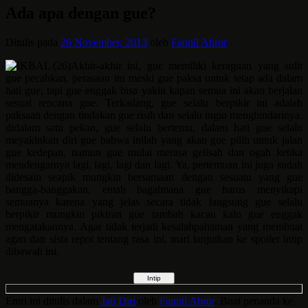
Ada apa dengan gue?
Ditulis pada
26 November, 2013
oleh
Fannil Abror
Akhir-akhir ini, gue memiliki keraguan yang sulit
gue pecahkan, perasaan ini meski gue paksa untuk tetap ada dalam
hati gue, tapi gue enggak bisa yakin kapan semua ini akan berjalan
sesuai rencana gue. Terkadang, gue selalu berpikir ini adalah
paksaan dengan tindakan gue risih dan selalu ingin menghindarinya.
didalam satu pekan, gue selalu bertemu, dalam hati gue selalu
meyakinkan diri gue bahwa inilah yang akan gue pilih untuk jalan
gue kedepan, namun gue mulai merasa gelisah dan ogah ketika
mendengarnya lagi, lagi, lagi dan lagi. Ya, pertemuan ini juga sudah
didesain seapik mungkin bersamaan dengan sesuatu yang gue
bangga-banggakan, entah bagaimana gue harus menyikapi
semuanya karena yang jelas secara tidak langsung gue selalu
berpikir mungkin pikiran gue tambah kacau kalo gue enggak
mengatakannya. Agar tidak terjadi kesalahpahaman yang membuat
agan dan sista repot tentang rasa ini, mari lanjutkan ke spoiler intip
dibawah ini.
Entri ini ditulis dalam
Jati Diri
oleh
Fannil Abror
. Buat penanda ke