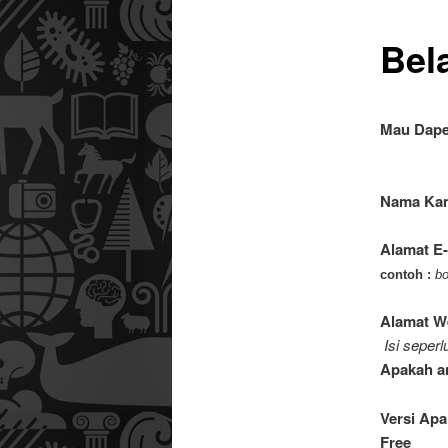
Bel
utama
Mau Dape
Nama Ka
Alamat E
contoh :
b
Alamat 
Isi seper
Apakah an
Versi Ap
Free