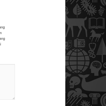
ang
n
ang
i