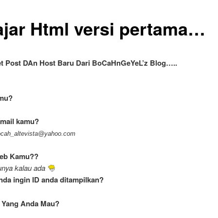
ajar Html versi pertama…
t Post DAn Host Baru Dari BoCaHnGeYeL’z Blog…..
mu?
-mail kamu?
ocah_altevista@yahoo.com
Web Kamu??
lunya kalau ada
da ingin ID anda ditampilkan?
a Yang Anda Mau?