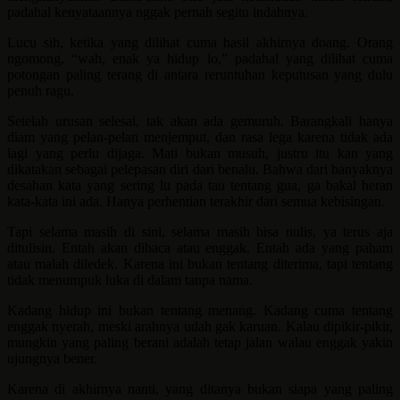
padahal kenyataannya nggak pernah segitu indahnya.
Lucu sih, ketika yang dilihat cuma hasil akhirnya doang. Orang
ngomong, “wah, enak ya hidup lo,” padahal yang dilihat cuma
potongan paling terang di antara reruntuhan keputusan yang dulu
penuh ragu.
Setelah urusan selesai, tak akan ada gemuruh. Barangkali hanya
diam yang pelan-pelan menjemput, dan rasa lega karena tidak ada
lagi yang perlu dijaga. Mati bukan musuh, justru itu kan yang
dikatakan sebagai pelepasan diri dari benalu. Bahwa dari banyaknya
desahan kata yang sering lu pada tau tentang gua, ga bakal heran
kata-kata ini ada. Hanya perhentian terakhir dari semua kebisingan.
Tapi selama masih di sini, selama masih bisa nulis, ya terus aja
ditulisin. Entah akan dibaca atau enggak. Entah ada yang paham
atau malah diledek. Karena ini bukan tentang diterima, tapi tentang
tidak menumpuk luka di dalam tanpa nama.
Kadang hidup ini bukan tentang menang. Kadang cuma tentang
enggak nyerah, meski arahnya udah gak karuan. Kalau dipikir-pikir,
mungkin yang paling berani adalah tetap jalan walau enggak yakin
ujungnya bener.
Karena di akhirnya nanti, yang ditanya bukan siapa yang paling