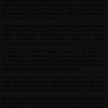
tapi yang dilihat cuma egoisnya aja, kocak.” Apa bedanya sama
cerita si rajin yang tiba-tiba jadi yang suka cerita-cerita ngebanggain
diri. Padahal yang gua tau, kala sisabar udah mulai ngomong ini,
karakteristiknya menjadi berubah dan ini kalo dicerita dipengajian
gua bisa aja jadi suul bukan si husnul
Selaras waktu mengasingkan diri dengan yang namanya dialektika
pemikiran yang tak akan pernah mungkin bisa dapat berujung.
Memuai sesuatu yang dikendalikan dan dirintis bukan oleh diri
sendiri, memainkan banyak peran sampai lupa sesuatu
menjadikannya menjadi bukan siapapun di sini.
Konsisten emang perlu. Memangku banyaknya hal dalam satu
genggaman, meski sebenarnya kepalannya tak pernah sekuat dulu.
Ini bahkan bisa menandingi harkat seseorang yang kita kenal
sebagai ksatria muda dari Avalon yang berdarah campuran antara
manusia dan peri yang mewarisi roh dari Excalibur.
Kadang suka mikir: siapa sih yang ngatur semua peta ini? Jalan
hidup yang ngacak, perasaan yang lari kemana-mana, dan orang-
orang yang datang tanpa kode etik, terus pergi tanpa pamit. Kalau
ditanya rasanya kayak apa, paling cuma bisa bilang: ya udah, begitu.
Konsistensi merangkai banyak hal dalam cerita, tak pernah bosan,
tapi membuatnya menjadi sepi. Bias lain dalam ranah yang sama,
menghanyutkan. Lama-lama bisa jadi kecanduan narasi sendiri,