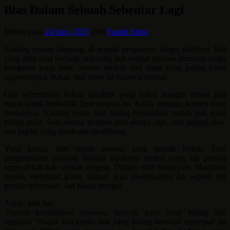
Bias Dalam Sebuah Sebentar Lagi
Ditulis pada
24 Juni, 2025
oleh
Fannil Abror
Kadang emang bingung, di tengah pergeseran fungsi platform. Hal
yang dulu buat berbagi, sekarang jadi tempat ngerasa bersaing tanpa
kompetisi yang jelas. Semua ditakar dari siapa yang paling keras
ngomongnya, bukan dari mana isi katanya berasal.
Gua sebenernya bukan karakter yang bakal nunggu mood gua
bagus untuk bertindak, buat apapun itu. Kalau nunggu, keburu ilang
bentuknya. Kadang justru saat paling berantakan malah jadi yang
paling jujur. Saat semua terlepas dari skema rapi, dan tinggal sisa-
sisa logika yang dipaksain nyambung.
Yang kedua, dari segala sesuatu yang pernah terjadi. Dari
penghindaran panjang bahkan layaknya misteri yang tak pernah
terpecahkan bak sebuah enigma. Dirintis oleh kesunyian. Membuat
goyah, membuat gusar, namun juga membuatnya liar seperti tak
pernah terkendali. Jan bicara mimpi!
Anjay, asik bat.
Transisi kepribadian manusia, banyak pasti yang bilang dan
ngeiyain “Buyar kan ketika ada yang bilang manusia sepemaaf ini