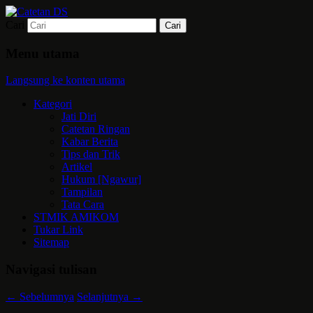
Cari
Mari bermimpi dan ciptakan kehendak
Catetan DS
Menu utama
Langsung ke konten utama
Kategori
Jati Diri
Catetan Ringan
Kabar Berita
Tips dan Trik
Artikel
Hukum [Ngawur]
Tampilan
Tata Cara
STMIK AMIKOM
Tukar Link
Sitemap
Navigasi tulisan
←
Sebelumnya
Selanjutnya
→