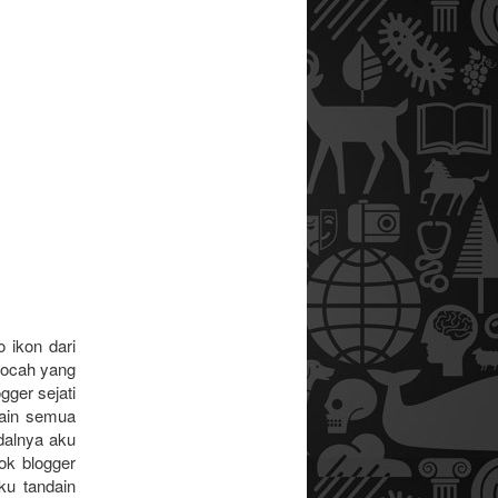
 ikon dari
bocah yang
gger sejati
dain semua
dalnya aku
ok blogger
ku tandain