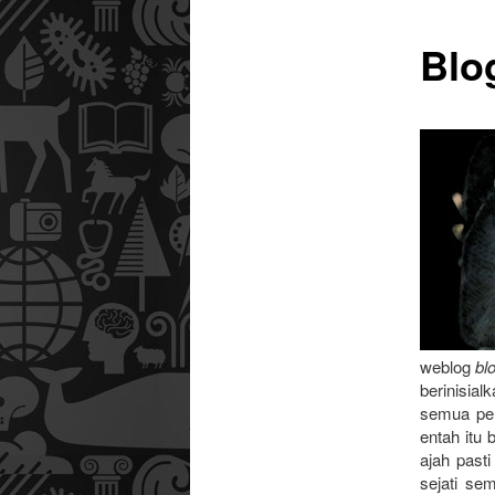
Blo
utama
weblog
bl
berinisial
semua per
entah itu
ajah past
sejati se