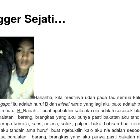
gger Sejati…
Hahahha, kita mestinya udah pada tau semua kalo
ogspot
itu adalah huruf
B
dan
inisial name
yang lagi aku pake adalah 
kan huruf
B.
Naaah… buat ngebuktiin kalo aku nie adalah sesosok blo
alatan , barang, brangkas yang aku punya pasti bakatan aku tan
 berupa kemeja, kaos, celana, kotak, pulpen, buku, bahkan buat sen
i aku tandain ama huruf
buat ngebuktiin kalo aku nie adalah sesos
mua peralatan , barang, brangkas yang aku punya pasti bakatan a