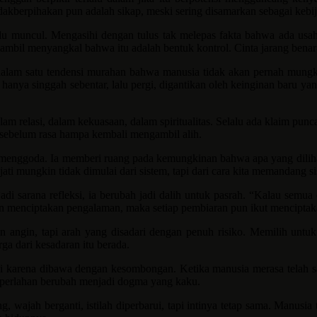
tidakberpihakan pun adalah sikap, meski sering disamarkan sebagai kebi
alu muncul. Mengasihi dengan tulus tak melepas fakta bahwa ada usa
ambil menyangkal bahwa itu adalah bentuk kontrol. Cinta jarang benar
alam satu tendensi murahan bahwa manusia tidak akan pernah mungkin 
anya singgah sebentar, lalu pergi, digantikan oleh keinginan baru yan
m relasi, dalam kekuasaan, dalam spiritualitas. Selalu ada klaim puncak
 sebelum rasa hampa kembali mengambil alih.
a menggoda. Ia memberi ruang pada kemungkinan bahwa apa yang diliha
i mungkin tidak dimulai dari sistem, tapi dari cara kita memandang sis
di sarana refleksi, ia berubah jadi dalih untuk pasrah. “Kalau semu
ran menciptakan pengalaman, maka setiap pembiaran pun ikut menciptakan
kan angin, tapi arah yang disadari dengan penuh risiko. Memilih untuk
rga dari kesadaran itu berada.
tapi karena dibawa dengan kesombongan. Ketika manusia merasa telah s
, perlahan berubah menjadi dogma yang kaku.
g, wajah berganti, istilah diperbarui, tapi intinya tetap sama. Manus