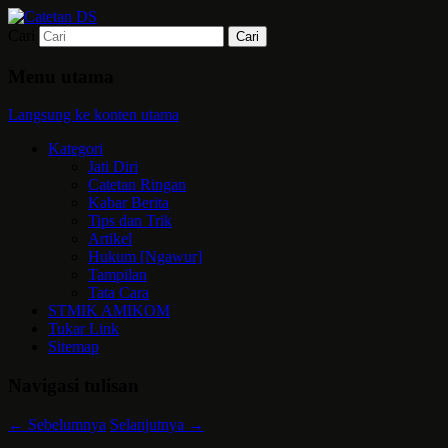
Cari
Mari bermimpi dan ciptakan kehendak
Catetan DS
Menu utama
Langsung ke konten utama
Kategori
Jati Diri
Catetan Ringan
Kabar Berita
Tips dan Trik
Artikel
Hukum [Ngawur]
Tampilan
Tata Cara
STMIK AMIKOM
Tukar Link
Sitemap
Navigasi tulisan
←
Sebelumnya
Selanjutnya
→