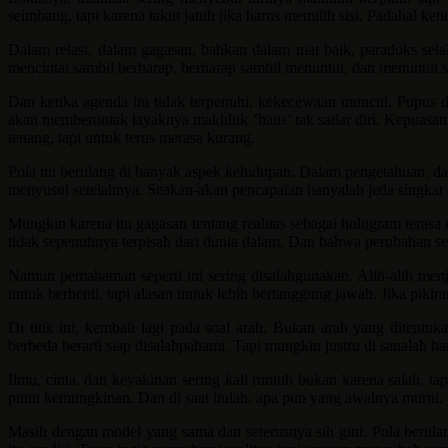
seimbang, tapi karena takut jatuh jika harus memilih sisi. Padahal ke
Dalam relasi, dalam gagasan, bahkan dalam niat baik, paradoks sel
mencintai sambil berharap, berharap sambil menuntut, dan menuntut s
Dan ketika agenda itu tidak terpenuhi, kekecewaan muncul. Pupus d
akan memberontak layaknya makhluk ‘haus’ tak sadar diri. Kepuasan h
tenang, tapi untuk terus merasa kurang.
Pola ini berulang di banyak aspek kehidupan. Dalam pengetahuan, dala
menyusul setelahnya. Seakan-akan pencapaian hanyalah jeda singkat
Mungkin karena itu gagasan tentang realitas sebagai hologram teras
tidak sepenuhnya terpisah dari dunia dalam. Dan bahwa perubahan sejat
Namun pemahaman seperti ini sering disalahgunakan. Alih-alih menja
untuk berhenti, tapi alasan untuk lebih bertanggung jawab. Jika piki
Di titik ini, kembali lagi pada soal arah. Bukan arah yang ditentu
berbeda berarti siap disalahpahami. Tapi mungkin justru di sanalah ha
Ilmu, cinta, dan keyakinan sering kali runtuh bukan karena salah, 
pintu kemungkinan. Dan di saat itulah, apa pun yang awalnya murni
Masih dengan model yang sama dan seterusnya sih gini. Pola berulan