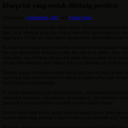
Blueprint yang seolah dibilang prediksi
Ditulis pada
7 September, 2025
oleh
Fannil Abror
Jika realitas itu hologram dan kalau pikiran menciptakan pengal
sejak awal memang udah ada. Bukan mencipta, tapi mengakses. Buk
gagangnya. Di titik ini, batas antara pengetahuan dan kesadaran jadi
Ini sama seperti yang gua temui ketika banyak berbicara dengan suat
bisa saja kecerdasan memang sudah ada dari awal namun baru ba
merasakan. apa bedanya dengan hal ghaib dimana sejak awal memang
terbuka dan terbelalak pada realitas lain yang memang ada sejak lama
Manusia punya kebiasaan memberi nama pada sesuatu agar merasa ber
kita sering lupa bahwa konsep itu mungkin sudah hidup lama di ru
dari kesadaran yang tertunda.
Di situlah menariknya para ilmuwan tertentu. Suka sama kata-kata il
merangkai keraguan, menjelaskan keterbatasan, dan memberi ruan
gagasannya hidup lebih lama daripada sekadar sensasi sesaat.
Namun dunia tidak selalu ramah pada keraguan. Dunia lebih menyuka
menjadi alasan bagi pemalas yang sebenarnya tak memiliki arah. Mengik
Ironisnya, manusia sering menyebut dirinya makhluk berpikir, tapi