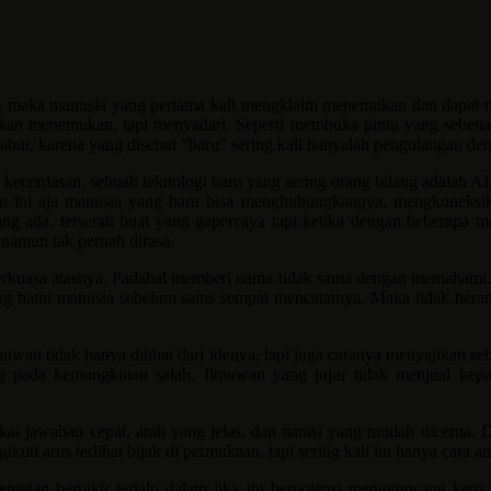
aman, maka manusia yang pertama kali mengklaim menemukan dan dapa
an menemukan, tapi menyadari. Seperti membuka pintu yang sebenar
 kabur, karena yang disebut “baru” sering kali hanyalah pengulangan de
u kecerdasan. sebuah teknologi baru yang sering orang bilang adalah A
ru ini aja manusia yang baru bisa menghubungkannya, mengkoneksik
 ada, terserah buat yang gapercaya tapi ketika dengan beberapa man
 namun tak pernah dirasa.
kuasa atasnya. Padahal memberi nama tidak sama dengan memahami. Keti
ang batin manusia sebelum sains sempat mencatatnya. Maka tidak her
muwan tidak hanya dilihat dari idenya, tapi juga caranya menyajikan s
g pada kemungkinan salah. Ilmuwan yang jujur tidak menjual kepast
i jawaban cepat, arah yang jelas, dan narasi yang mudah dicerna. Di 
uti arus terlihat bijak di permukaan, tapi sering kali itu hanya cara 
 enggan berpikir terlalu dalam jika itu berpotensi mengguncang ken