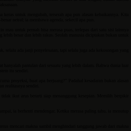
jaksanaan.
ha keras untuk mengubah, terserah apa pun alasan kebaikannya. Kita
-benar netral; ia membawa agenda, sekecil apa pun.
mau untuk pernah bisa merasa puas, terlepas dari satu sisi lainnya
g lebih besar dan lebih rakus. Seolah manusia diciptakan bukan untuk
, selalu ada janji penyelesaian, tapi selalu juga ada kekosongan yang
t hanyalah pantulan dari sesuatu yang lebih dalam. Bahwa dunia luar
tem itu sendiri.
a cuma proyeksi, buat apa berjuang?” Padahal kesadaran bukan alasan
 realitasnya sendiri.
 tidak ikut arus berarti siap menanggung kesepian. Memilih berpikir
ampai, ia berhenti mendengar. Ketika merasa paling tahu, ia menutup
ia terus mencari makna sambil menghindari tanggung jawab dari makna