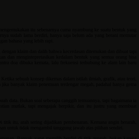
t mengemukakan itu sebenarnya cuma nyambung ke suatu bentuk yang
nya sudah lama berdiri, hanya saja belum ada yang berani memutar
ngan bahasa yang lebih rapi.
I. dengan klaim dan dalih bahwa kecerdasan ditemukan dan dibuat tapi
an dan mengintepretasikan kedalam bentuk yang semua orang bisa
tra doa dibuka kemata, lalu frekuensi terhubung ke alam lain baru
ka sebuah konsep dikemas dalam istilah ilmiah, grafik, atau teori,
an jika banyak klaim penemuan terdengar megah, padahal hanya gema
ebuah data. Bukan soal seberapa canggih temuannya, tapi bagaimana ia
ian mutlak, tapi mengajak berpikir, dan itu justru yang membuat
titik itu, arah sering dijadikan pembenaran. Kemana angin berarah,
aman untuk tidak mengambil tanggung jawab atas pilihan sendiri.
yamanan. Banyak yang memilih berdiri di titik tengah, bukan karena