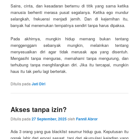
Sains, cinta, dan kesadaran bertemu di titik yang sama ketika
manusia berhenti merasa pusat segalanya. Ketika ego mundur
selangkah, frekuensi menjadi jernih. Dan di kejernihan itu,
banyak hal menemukan tempatnya sendiri tanpa harus dipaksa.
Pada akhirnya, mungkin hidup memang bukan tentang
menggenggam sebanyak mungkin, melainkan tentang
menyesuaikan diri agar tidak merusak apa yang disentuh.
Mengasihi tanpa menguras, memahami tanpa mengurung, dan
terhubung tanpa menghilangkan diri. Jika itu tercapai, mungkin
haus itu tak perlu lagi berteriak.
Ditulis pada
Jati Diri
Akses tanpa izin?
Ditulis pada
27 September, 2025
oleh
Fannil Abror
Ada 3 orang yang gua blacklist seumur hidup gua. Keputusan itu
nggak lahir dari emosi sesaat, tapi dari akumulasi kejadian yang