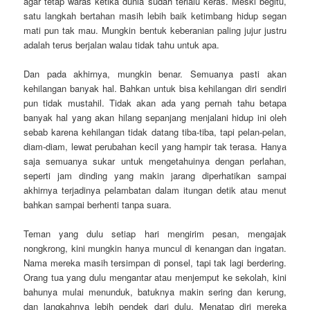
agar tetap waras ketika dunia sudah terlalu keras. Meski begitu,
satu langkah bertahan masih lebih baik ketimbang hidup segan
mati pun tak mau. Mungkin bentuk keberanian paling jujur justru
adalah terus berjalan walau tidak tahu untuk apa.
Dan pada akhirnya, mungkin benar. Semuanya pasti akan
kehilangan banyak hal. Bahkan untuk bisa kehilangan diri sendiri
pun tidak mustahil. Tidak akan ada yang pernah tahu betapa
banyak hal yang akan hilang sepanjang menjalani hidup ini oleh
sebab karena kehilangan tidak datang tiba-tiba, tapi pelan-pelan,
diam-diam, lewat perubahan kecil yang hampir tak terasa. Hanya
saja semuanya sukar untuk mengetahuinya dengan perlahan,
seperti jam dinding yang makin jarang diperhatikan sampai
akhirnya terjadinya pelambatan dalam itungan detik atau menut
bahkan sampai berhenti tanpa suara.
Teman yang dulu setiap hari mengirim pesan, mengajak
nongkrong, kini mungkin hanya muncul di kenangan dan ingatan.
Nama mereka masih tersimpan di ponsel, tapi tak lagi berdering.
Orang tua yang dulu mengantar atau menjemput ke sekolah, kini
bahunya mulai menunduk, batuknya makin sering dan kerung,
dan langkahnya lebih pendek dari dulu. Menatap diri mereka