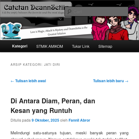
Mari bermimpi dan ciptakan kehendak
Cari
Catetan DS
Menu
Kategori
STMIK AMIKOM
Tukar Link
Sitemap
Langsung
Langsung
utama
ke
ke
ARSIP KATEGORI:
JATI DIRI
konten
konten
Navigasi
←
Tulisan lebih awal
Tulisan lebih baru
→
tulisan
utama
sekunder
Di Antara Diam, Peran, dan
Kesan yang Runtuh
Ditulis pada
9 Oktober, 2025
oleh
Fannil Abror
Melindungi satu-satunya tujuan, meski banyak peran yang