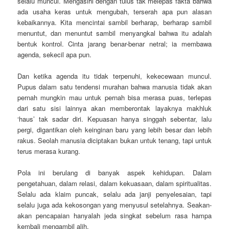
selalu muncul. Mengasihi dengan tulus tak melepas fakta bahwa
ada usaha keras untuk mengubah, terserah apa pun alasan
kebaikannya. Kita mencintai sambil berharap, berharap sambil
menuntut, dan menuntut sambil menyangkal bahwa itu adalah
bentuk kontrol. Cinta jarang benar-benar netral; ia membawa
agenda, sekecil apa pun.
Dan ketika agenda itu tidak terpenuhi, kekecewaan muncul.
Pupus dalam satu tendensi murahan bahwa manusia tidak akan
pernah mungkin mau untuk pernah bisa merasa puas, terlepas
dari satu sisi lainnya akan memberontak layaknya makhluk
‘haus’ tak sadar diri. Kepuasan hanya singgah sebentar, lalu
pergi, digantikan oleh keinginan baru yang lebih besar dan lebih
rakus. Seolah manusia diciptakan bukan untuk tenang, tapi untuk
terus merasa kurang.
Pola ini berulang di banyak aspek kehidupan. Dalam
pengetahuan, dalam relasi, dalam kekuasaan, dalam spiritualitas.
Selalu ada klaim puncak, selalu ada janji penyelesaian, tapi
selalu juga ada kekosongan yang menyusul setelahnya. Seakan-
akan pencapaian hanyalah jeda singkat sebelum rasa hampa
kembali mengambil alih.