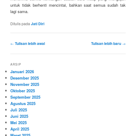
untuk tidak berhenti mencintai, bahkan saat semua sudah tak
lagi sama.
Ditulis pada
Jati Diri
Navigasi
←
Tulisan lebih awal
Tulisan lebih baru
→
tulisan
ARSIP
Januari 2026
Desember 2025
November 2025
Oktober 2025
September 2025
Agustus 2025
Juli 2025
Juni 2025
Mei 2025
April 2025
Maret 2025