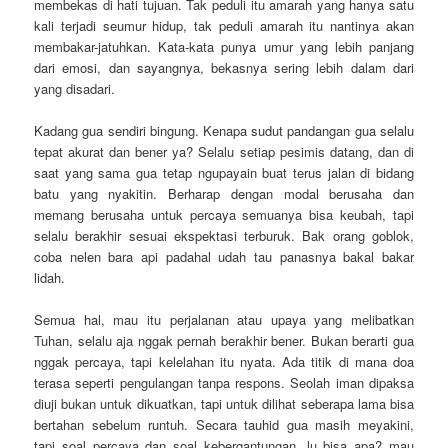
membekas di hati tujuan. Tak peduli itu amarah yang hanya satu
kali terjadi seumur hidup, tak peduli amarah itu nantinya akan
membakar-jatuhkan. Kata-kata punya umur yang lebih panjang
dari emosi, dan sayangnya, bekasnya sering lebih dalam dari
yang disadari.
Kadang gua sendiri bingung. Kenapa sudut pandangan gua selalu
tepat akurat dan bener ya? Selalu setiap pesimis datang, dan di
saat yang sama gua tetap ngupayain buat terus jalan di bidang
batu yang nyakitin. Berharap dengan modal berusaha dan
memang berusaha untuk percaya semuanya bisa keubah, tapi
selalu berakhir sesuai ekspektasi terburuk. Bak orang goblok,
coba nelen bara api padahal udah tau panasnya bakal bakar
lidah.
Semua hal, mau itu perjalanan atau upaya yang melibatkan
Tuhan, selalu aja nggak pernah berakhir bener. Bukan berarti gua
nggak percaya, tapi kelelahan itu nyata. Ada titik di mana doa
terasa seperti pengulangan tanpa respons. Seolah iman dipaksa
diuji bukan untuk dikuatkan, tapi untuk dilihat seberapa lama bisa
bertahan sebelum runtuh. Secara tauhid gua masih meyakini,
tapi soal percaya dan soal kebergantungan. lu bisa apa? mau