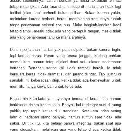
absurd sebelumnya. Namun setidaknya meski tak terlalu terlihat,
tetap melangkah. Ada fase dalam hidup di mana arah tidak lagi
terlihat jelas, tapi berhenti bukan pilihan. Bukan karena yakin,
melainkan karena berhenti berarti membiarkan semuanya runtuh
tanpa perlawanan sekecil apa pun. Maka langkah-langkah kecil
tetap diambil, meski tidak ada yang bertepuk tangan, meski tidak
ada yang benar-benar tahu ke mana arahnya.
Dalam perjalanan itu, banyak peran dipakai bukan karena ingin,
tapi karena harus. Peran yang terasa janggal, kadang bahkan
memalukan, namun tetap dijalani demi satu alasan sederhana:
bertahan. Bertahan sering kali tidak tampak heroik. Ia tidak
bersuara keras, tidak dramatis, dan jarang diingat. Tapi justru di
sanalah inti keberadaan diuji, ketika tidak ada kemewahan untuk
memilih, hanya kewajiban untuk terus ada.
Bagus nih kata-katanya, layaknya berdoa di keramaian namun
berkhianat dalam keheningan. Banyak hal terdengar suci di ruang
publik, tapi rapuh ketika diuji sendirian. Kata-kata indah sering
lahir di hadapan orang banyak, namun runtuh saat tidak ada
saksi. Di titik itu, kita belajar bahwa integritas bukan soal apa
yang diucapkan, melainkan apa yang tetap dijaga ketika tidak