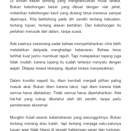
Di sinilah kesan bohong yang menghancurkan mulai terasa.
Bukan kebohongan besar yang dibuat dengan niat jahat,
melainkan kebohongan kecil yang diulang terus-menerus sampai
dipercaya. Kita berbohong pada diri sendiri tentang kekuatan,
tentang tujuan, tentang alasan bertahan. Dan kebohongan itu
perlahan merusak dari dalam, tanpa suara.
Ada saatnya seseorang sadar bahwa mempertahankan citra lebih
melelahkan daripada menghadapi kebenaran. Bahwa terus
terlihat kuat justru membuat rapuh. Tapi melepaskan topeng juga
tidak mudah, karena topeng itu sudah terlanjur menyatu dengan
wajah. Dilepas terasa telanjang, dipakai terasa menyesakkan.
Dalam kondisi seperti itu, diam kembali menjadi pilihan paling
masuk akal. Bukan diam karena takut, tapi diam karena tidak
semua harus dijelaskan. Tidak semua harus dipertahankan. Ada
hal-hal yang cukup diketahui oleh diri sendiri, tanpa perlu
pembenaran eksternal.
Mungkin itulah esensi kebertahanan yang sesungguhnya. Bukan
tentang menang atau kalah, tapi tentang menjaga satu-satunya
tujuan agar tidak hilang di tengah kebisingan peran dan tuntutan.