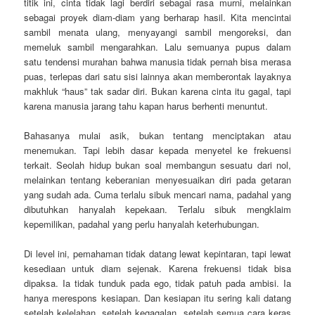
titik ini, cinta tidak lagi berdiri sebagai rasa murni, melainkan
sebagai proyek diam-diam yang berharap hasil. Kita mencintai
sambil menata ulang, menyayangi sambil mengoreksi, dan
memeluk sambil mengarahkan. Lalu semuanya pupus dalam
satu tendensi murahan bahwa manusia tidak pernah bisa merasa
puas, terlepas dari satu sisi lainnya akan memberontak layaknya
makhluk “haus” tak sadar diri. Bukan karena cinta itu gagal, tapi
karena manusia jarang tahu kapan harus berhenti menuntut.
Bahasanya mulai asik, bukan tentang menciptakan atau
menemukan. Tapi lebih dasar kepada menyetel ke frekuensi
terkait. Seolah hidup bukan soal membangun sesuatu dari nol,
melainkan tentang keberanian menyesuaikan diri pada getaran
yang sudah ada. Cuma terlalu sibuk mencari nama, padahal yang
dibutuhkan hanyalah kepekaan. Terlalu sibuk mengklaim
kepemilikan, padahal yang perlu hanyalah keterhubungan.
Di level ini, pemahaman tidak datang lewat kepintaran, tapi lewat
kesediaan untuk diam sejenak. Karena frekuensi tidak bisa
dipaksa. Ia tidak tunduk pada ego, tidak patuh pada ambisi. Ia
hanya merespons kesiapan. Dan kesiapan itu sering kali datang
setelah kelelahan, setelah kegagalan, setelah semua cara keras