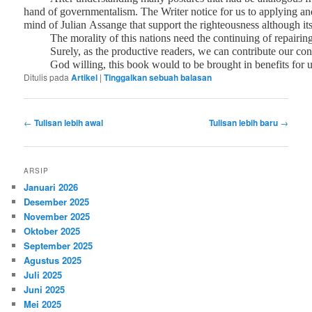
hand of governmentalism
.
The Writer notice for us to applying and
mind of Julian Assange that support the righteousness although it
The morality of this nations need the continuing of repairin
Surely, as the productive readers, we can contribute our conce
God willing, this book would to be brought in benefits for u
Ditulis pada
Artikel
|
Tinggalkan sebuah balasan
Navigasi
←
Tulisan lebih awal
Tulisan lebih baru
→
tulisan
ARSIP
Januari 2026
Desember 2025
November 2025
Oktober 2025
September 2025
Agustus 2025
Juli 2025
Juni 2025
Mei 2025