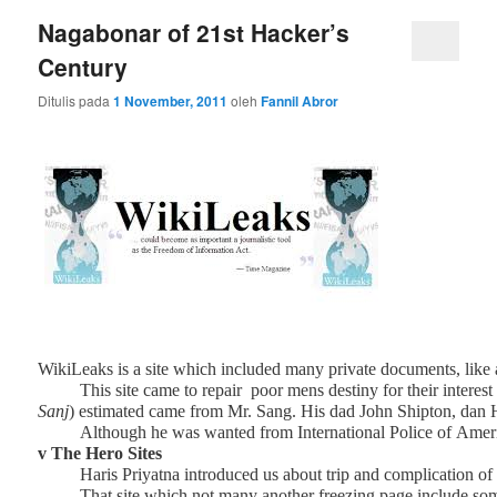
Nagabonar of 21st Hacker’s
Century
Ditulis pada
1 November, 2011
oleh
Fannil Abror
WikiLeaks
is a site which included many private documents, like 
This site came to repair
poor mens destiny for their interes
Sanj
)
estimated came from Mr.
Sang.
His dad
John Shipton, dan
Although he was wanted
from International Police of
Amer
v
The Hero Sites
Haris Priyatna introduced us about trip and complication of 
That site which not many another freezing page include som