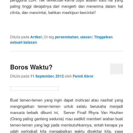
paling tinggi derajatnya dari mengerti dan menerima dalam hal
citnta, dan mencintai, bahkan meskipun bercinta!!
Ditulis pada
Artikel
|
Di-tag
persembahan
,
ulasan
|
Tinggalkan
sebuah balasan
Boros Waktu?
Ditulis pada
11 September, 2012
oleh
Fannil Abror
Buat temen-temen yang ingin dapet motivasi atau nasihat yang
mengingatkan temen-temen untuk selalu berusaha menjadi
manusia terbaik dibumi ini, Server Finall Rhyra Van Houtten
(Orang paling ganteng sedunia) mau sedikit memberi arahan buat
temen-temen yang lagi pada membutuhkannya, entah kenapa ya
udah seringkali kita mengabaikan waktu disekitar kita, yaaa