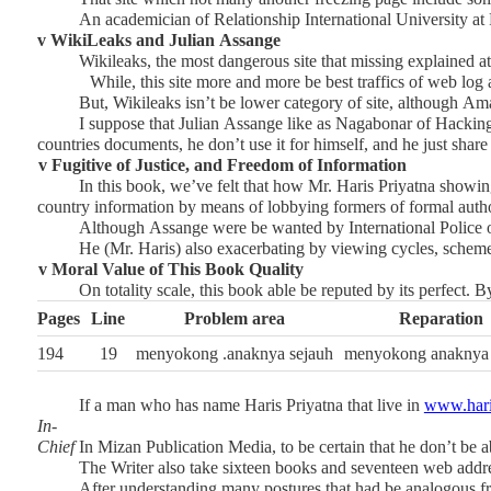
An academician of Relationship International University at 
v
WikiLeaks
and
Julian Assange
Wikileaks,
the most dangerous site that missing explained at
While, this site more and more be best
traffics
of web log
But,
Wikileaks
isn’t be lower category of site,
although
Am
I suppose that
Julian Assange
like as
Nagabonar of Hackin
countries documents, he don’t use it for himself, and he just share i
v
Fugitive of Justice
,
and Freedom of Information
In this book, we’ve felt that how
Mr.
Haris Priyatna
showing
country information by means of lobbying
formers of
formal auth
Although Assange were be wanted by International Police o
He (Mr. Haris) also
exacerbating
by viewing cycle
s
, schem
v
Moral Value of This Book Quality
On totality scale, this book able be reputed by its perfect.
Pages
Line
Problem area
Reparation
194
19
menyokong .anaknya sejauh
menyokong anaknya 
If a man who has name
Haris Priyatna
that live in
www.hari
In-
Chief
In Mizan Publication Media
,
to be certain that he don’t be 
The Writer also take sixteen books and seventeen web addres
After understanding many postures that had be analogous from