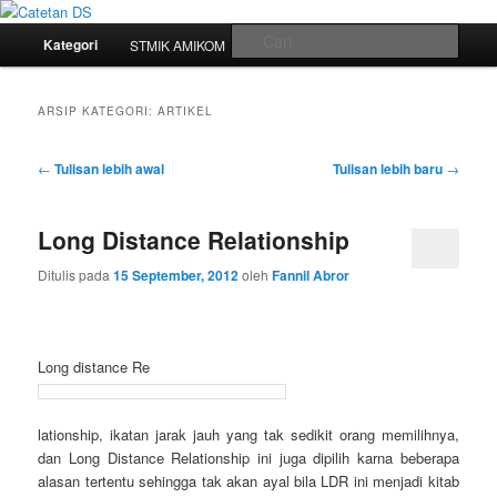
Mari bermimpi dan ciptakan kehendak
Menu
Cari
Kategori
STMIK AMIKOM
Tukar Link
Sitemap
Langsung
Langsung
utama
Catetan DS
ke
ke
ARSIP KATEGORI:
ARTIKEL
konten
konten
Navigasi
←
Tulisan lebih awal
Tulisan lebih baru
→
tulisan
utama
sekunder
Long Distance Relationship
Ditulis pada
15 September, 2012
oleh
Fannil Abror
Long distance Re
lationship, ikatan jarak jauh yang tak sedikit orang memilihnya,
dan Long Distance Relationship ini juga dipilih karna beberapa
alasan tertentu sehingga tak akan ayal bila LDR ini menjadi kitab