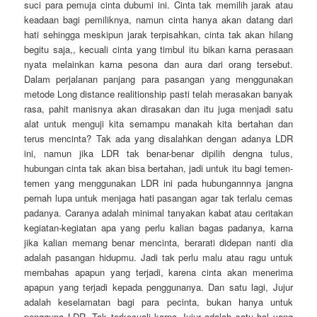
suci para pemuja cinta dubumi ini. Cinta tak memilih jarak atau
keadaan bagi pemiliknya, namun cinta hanya akan datang dari
hati sehingga meskipun jarak terpisahkan, cinta tak akan hilang
begitu saja,, kecuali cinta yang timbul itu bikan karna perasaan
nyata melainkan karna pesona dan aura dari orang tersebut.
Dalam perjalanan panjang para pasangan yang menggunakan
metode Long distance realitionship pasti telah merasakan banyak
rasa, pahit manisnya akan dirasakan dan itu juga menjadi satu
alat untuk menguji kita semampu manakah kita bertahan dan
terus mencinta? Tak ada yang disalahkan dengan adanya LDR
ini, namun jika LDR tak benar-benar dipilih dengna tulus,
hubungan cinta tak akan bisa bertahan, jadi untuk itu bagi temen-
temen yang menggunakan LDR ini pada hubungannnya jangna
pernah lupa untuk menjaga hati pasangan agar tak terlalu cemas
padanya. Caranya adalah minimal tanyakan kabat atau ceritakan
kegiatan-kegiatan apa yang perlu kalian bagas padanya, karna
jika kalian memang benar mencinta, berarati didepan nanti dia
adalah pasangan hidupmu. Jadi tak perlu malu atau ragu untuk
membahas apapun yang terjadi, karena cinta akan menerima
apapun yang terjadi kepada penggunanya. Dan satu lagi, Jujur
adalah keselamatan bagi para pecinta, bukan hanya untuk
pengguna LDR. Tak terkecuali karna Jujur adalah satu hal yang