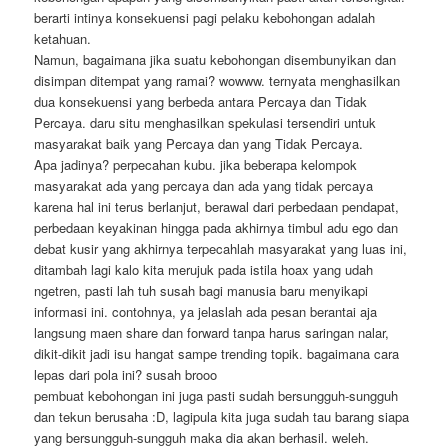
berarti intinya konsekuensi pagi pelaku kebohongan adalah
ketahuan.
Namun, bagaimana jika suatu kebohongan disembunyikan dan
disimpan ditempat yang ramai? wowww. ternyata menghasilkan
dua konsekuensi yang berbeda antara Percaya dan Tidak
Percaya. daru situ menghasilkan spekulasi tersendiri untuk
masyarakat baik yang Percaya dan yang Tidak Percaya.
Apa jadinya? perpecahan kubu. jika beberapa kelompok
masyarakat ada yang percaya dan ada yang tidak percaya
karena hal ini terus berlanjut, berawal dari perbedaan pendapat,
perbedaan keyakinan hingga pada akhirnya timbul adu ego dan
debat kusir yang akhirnya terpecahlah masyarakat yang luas ini,
ditambah lagi kalo kita merujuk pada istila hoax yang udah
ngetren, pasti lah tuh susah bagi manusia baru menyikapi
informasi ini. contohnya, ya jelaslah ada pesan berantai aja
langsung maen share dan forward tanpa harus saringan nalar,
dikit-dikit jadi isu hangat sampe trending topik. bagaimana cara
lepas dari pola ini? susah brooo
pembuat kebohongan ini juga pasti sudah bersungguh-sungguh
dan tekun berusaha :D, lagipula kita juga sudah tau barang siapa
yang bersungguh-sungguh maka dia akan berhasil. weleh.