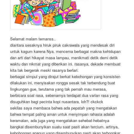
Selamat malam temanss..
diantara sesaknya hiruk piruk cakrawala yang mendesak diri
untuk kagum karena Nya. mencerna berbagai makna kehidupan
dan arti dari hikayat masa lampau, menikmati detik demi detik
waktu dan nikmat yang diberikan ini. rasanya, dekade membuat
kita tak bergerak meski rasanya berlari.
berbagai simpul yang dirajut berkat kebohongan yang konsisten
dilakukan ini, menyisakan rongga sesak tak terbendung buat
lingkungan gue, terutama yang tak pernah mau merasa,
berbicara soal rasa, sebenarnya terdapat dua varian rasa yang
disuguhkan bagi pecinta kopi nusantara, loh?! ckckck
sekilas saya membaca bahwa ada pepatah yang mengatakan
bahwa tempat paling aman untuk menyimpan rahasia adalah
keramaian, ada juga yang mengatakan sehebat-hebatnya
bangkai disembunyikan suatu saat pasti akan tercium. artinya,
kebohongan apapun yang disembunyikan pasti akan terbongkar.