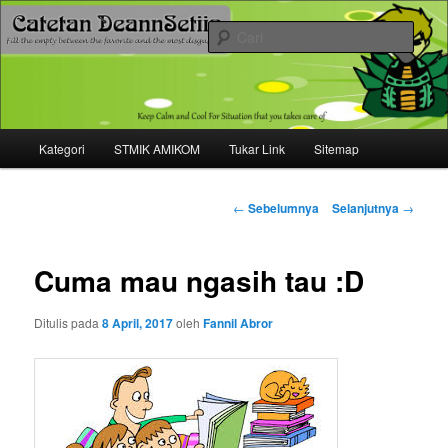
Mari bermimpi dan ciptakan kehendak
Cari
Catetan DS
Menu
Kategori
STMIK AMIKOM
Tukar Link
Sitemap
Langsung
utama
ke
Navigasi
←
Sebelumnya
Selanjutnya
→
tulisan
konten
Cuma mau ngasih tau :D
utama
Ditulis pada
8 April, 2017
oleh
Fannil Abror