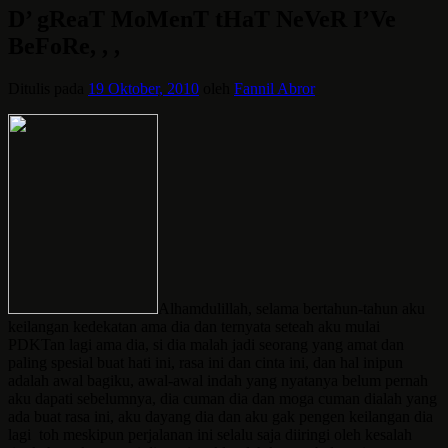
D’ gReaT MoMenT tHaT NeVeR I’Ve
BeFoRe, , ,
Ditulis pada
19 Oktober, 2010
oleh
Fannil Abror
Alhamdulillah, selama bertahun-tahun aku
keilangan kedekatan ama dia dan ternyata seteah aku mulai
PDKTan lagi ama dia, si dia malah jadi seorang yang amat dan
paling spesial buat hati ini, rasa ini dan cinta ini, dan hal inipun
adalah awal bagiku, awal-awal indah yang nyatanya belum pernah
aku dapati sebelumnya, dia cuman dia dan moga cuman dialah yang
ada buat rasa ini, aku dayang dia dan aku gak pengen keilangan dia
lagi toh meskipun perjalanan ini selalu saja diiringi oleh kesalah