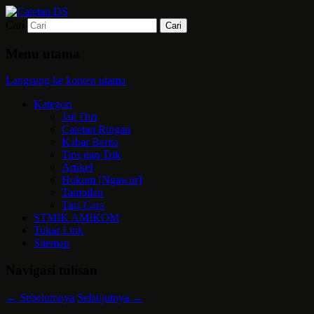
Cari
Mari bermimpi dan ciptakan kehendak
Catetan DS
Menu utama
Langsung ke konten utama
Kategori
Jati Diri
Catetan Ringan
Kabar Berita
Tips dan Trik
Artikel
Hukum [Ngawur]
Tampilan
Tata Cara
STMIK AMIKOM
Tukar Link
Sitemap
Navigasi tulisan
←
Sebelumnya
Selanjutnya
→