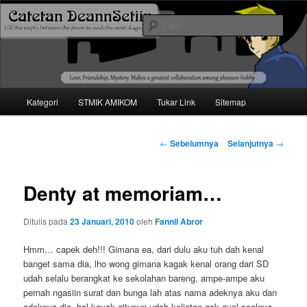
Mari bermimpi dan ciptakan kehendak
Cari
Catetan DS
Menu
Kategori
STMIK AMIKOM
Tukar Link
Sitemap
Langsung
utama
ke
Navigasi
←
Sebelumnya
Selanjutnya
→
tulisan
konten
Denty at memoriam…
utama
Ditulis pada
23 Januari, 2010
oleh
Fannil Abror
Hmm… capek deh!!! Gimana ea, dari dulu aku tuh dah kenal
banget sama dia, lho wong gimana kagak kenal orang dari SD
udah selalu berangkat ke sekolahan bareng, ampe-ampe aku
pernah ngasiin surat dan bunga lah atas nama adeknya aku dan
adeknya dia, hal kayak gitupun udah keliatan gak ayal soalnya