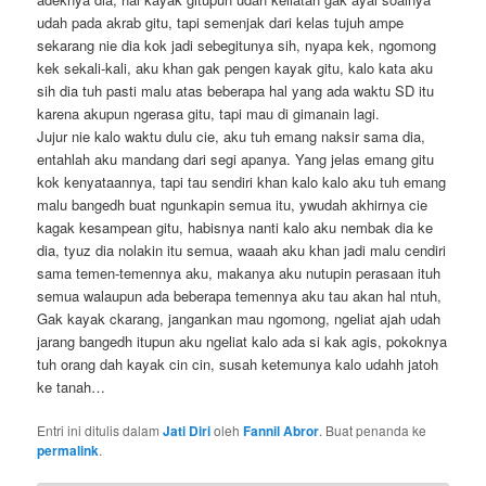
udah pada akrab gitu, tapi semenjak dari kelas tujuh ampe
sekarang nie dia kok jadi sebegitunya sih, nyapa kek, ngomong
kek sekali-kali, aku khan gak pengen kayak gitu, kalo kata a
ku
sih dia tuh pasti malu atas beberapa hal yang ada waktu SD itu
karena akupun ngerasa gitu, tapi mau di gimanain lagi.
Jujur nie kalo waktu dulu cie, aku tuh emang naksir sama dia,
entahlah aku mandang dari segi apanya. Yang jelas emang gitu
kok kenyataannya, tapi tau sendiri khan kalo kalo aku tuh emang
malu bangedh buat ngunkapin semua itu, ywudah akhirnya cie
kagak kesampean gitu, habisnya nanti kalo aku nembak dia ke
dia, tyuz dia nolakin itu semua, waaah aku khan jadi malu cendiri
sama temen-temennya aku, makanya aku nutupin perasaan ituh
semua walaupun ada beberapa temennya aku tau akan hal ntuh,
Gak kayak ckarang, jangankan mau ngomong, ngeliat ajah udah
jarang bangedh itupun aku ngeliat kalo ada si kak agis, pokoknya
tuh orang dah kayak cin cin, susah ketemunya kalo udahh jatoh
ke tanah…
Entri ini ditulis dalam
Jati Diri
oleh
Fannil Abror
. Buat penanda ke
permalink
.