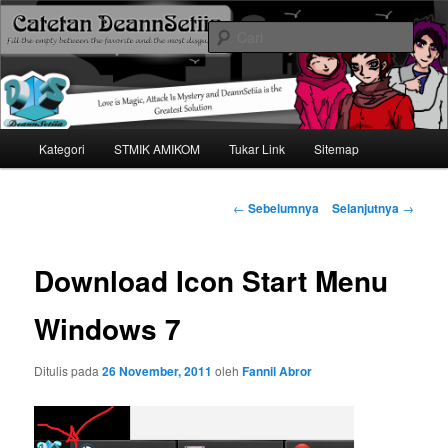
Mari bermimpi dan ciptakan kehendak
Cari
Catetan DS
Menu
Kategori
STMIK AMIKOM
Tukar Link
Sitemap
Langsung
utama
ke
Navigasi
←
Sebelumnya
Selanjutnya
→
tulisan
konten
Download Icon Start Menu
utama
Windows 7
Ditulis pada
26 November, 2011
oleh
Fannil Abror