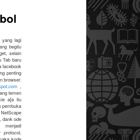
bol
yang lagi
ang begitu
et, selain
u Tab baru
ka facebook
ng penting
un browser.
gspot.com
,
yang temen
ie a[a itu
am pembuka
i, NetScape
, dank ode
h menjadi
r protocol,
 maka kode