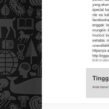
yang akan 
special k
nie ea kal
facebooka
enggak b
mungkin k
muncul lo
sehabis n
unavailab
httpsnya 
http tingg
Entri ini dit
Tingg
Anda harus