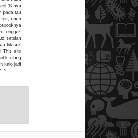
ocol (S-nya
n pada tau
https, naah
acebooknya
ya enggak
uz setelah
atau Masuk
 This site
etik ulang
 kalo jadi
^_^