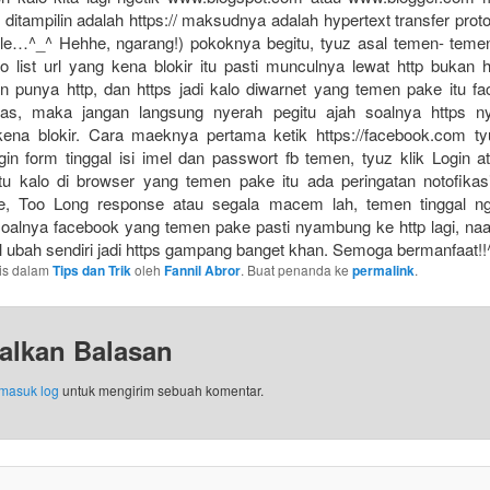
ditampilin adalah https:// maksudnya adalah hypertext transfer prot
ale…^_^ Hehhe, ngarang!) pokoknya begitu, tyuz asal temen- teme
o list url yang kena blokir itu pasti munculnya lewat http bukan 
n punya http, dan https jadi kalo diwarnet yang temen pake itu f
ias, maka jangan langsung nyerah pegitu ajah soalnya https n
ena blokir. Cara maeknya pertama ketik https://facebook.com ty
gin form tinggal isi imel dan passwort fb temen, tyuz klik Login 
tu kalo di browser yang temen pake itu ada peringatan notofikasi
le, Too Long response atau segala macem lah, temen tinggal ng
soalnya facebook yang temen pake pasti nyambung ke http lagi, naah
al ubah sendiri jadi https gampang banget khan. Semoga bermanfaat!!
ulis dalam
Tips dan Trik
oleh
Fannil Abror
. Buat penanda ke
permalink
.
alkan Balasan
masuk log
untuk mengirim sebuah komentar.