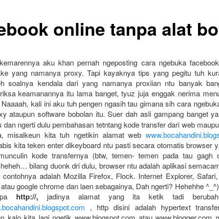
ebook online tanpa alat bo
kemarennya aku khan pernah ngeposting cara ngebuka facebook 
pake yang namanya proxy. Tapi kayaknya tips yang pegitu tuh kur
 soalnya kendala dari yang namanya proxiian ntu banyak bang
eriksa keamanannya itu lama banget, tyuz juja enggak nerima men
 Naaaah, kali ini aku tuh pengen ngasih tau gimana sih cara ngebu
y ataupun software bobolan itu. Suer dah asli gampang banget ya
au dan ngerti dulu pembahasan tetntang kode transfer dari web maup
, misalkeun kita tuh ngetikin alamat web
www.bocahandini.blo
bis kita teken enter dikeyboard ntu pasti secara otomatis browser 
munculin kode transfernya (btw, temen- temen pada tau gagh c
 heheh… bilang duonk dri dulu, browser ntu adalah aplikasi semac
 contohnya adalah Mozilla Firefox, Flock. Internet Explorer, Safar
, atau google chrome dan laen sebagainya, Dah ngerti? Hehehhe ^_^)
rupa
http://,
jadinya alamat yang ita ketik tadi beruba
w.bocahandini.blogspot.com
, http disini adalah hypertext transfe
en kalo kita lagi ngetik www.blogspot.com atau www.blogger.com