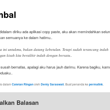
bal
didalam diriku ada aplikasi copy paste, aku akan memindahkan selur
kan semuanya ke dalam hatimu..
a ini untukmu, bukan datang kebetulan. Tetapi sudah terancang indah
gan kisah kita berakhir indah dengan bersatu..
 susah bernafas, apalagi aku harus jauh darimu. Karena bagiku, kam
eduaku..
ulis dalam
Catetan Ringan
oleh
Denty Saraswati
. Buat penanda ke
permalink
.
alkan Balasan