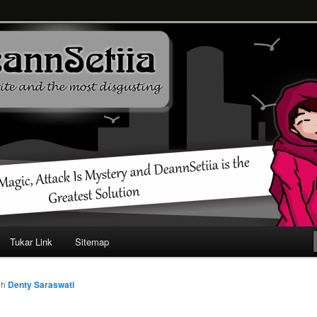
ehendak
Tukar Link
Sitemap
eh
Denty Saraswati