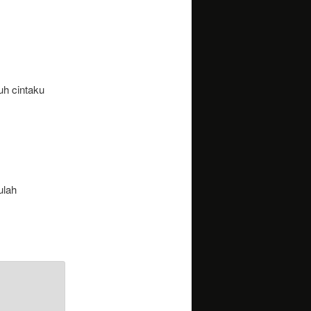
uh cintaku
ulah