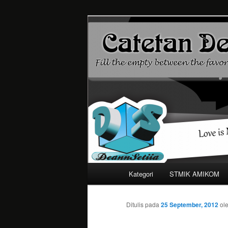
Mari bermimpi dan ciptakan k
Catetan DS
Menu
Kategori
STMIK AMIKOM
Langsung
utama
ke
Ditulis pada
25 September, 2012
ol
konten