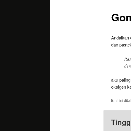
Gom
utama
Andaikan 
dan paste
Ras
den
aku paling
oksigen k
Entri ini dit
Tingg