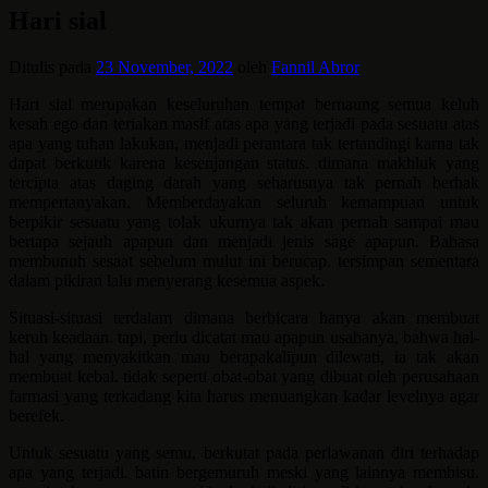
Hari sial
Ditulis pada
23 November, 2022
oleh
Fannil Abror
Hari sial merupakan keseluruhan tempat bernaung semua keluh
kesah ego dan teriakan masif atas apa yang terjadi pada sesuatu atas
apa yang tuhan lakukan, menjadi perantara tak tertandingi karna tak
dapat berkutik karena kesenjangan status. dimana makhluk yang
tercipta atas daging darah yang seharusnya tak pernah berhak
mempertanyakan. Memberdayakan seluruh kemampuan untuk
berpikir sesuatu yang tolak ukurnya tak akan pernah sampai mau
bertapa sejauh apapun dan menjadi jenis sage apapun. Bahasa
membunuh sesaat sebelum mulut ini berucap. tersimpan sementara
dalam pikiran lalu menyerang kesemua aspek.
Situasi-situasi terdalam dimana berbicara hanya akan membuat
keruh keadaan. tapi, perlu dicatat mau apapun usahanya, bahwa hal-
hal yang menyakitkan mau berapakalipun dilewati, ia tak akan
membuat kebal. tidak seperti obat-obat yang dibuat oleh perusahaan
farmasi yang terkadang kita harus menuangkan kadar levelnya agar
berefek.
Untuk sesuatu yang semu, berkutat pada perlawanan diri terhadap
apa yang terjadi. batin bergemuruh meski yang lainnya membisu.