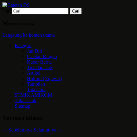
Cari
Mari bermimpi dan ciptakan kehendak
Catetan DS
Menu utama
Langsung ke konten utama
Kategori
Jati Diri
Catetan Ringan
Kabar Berita
Tips dan Trik
Artikel
Hukum [Ngawur]
Tampilan
Tata Cara
STMIK AMIKOM
Tukar Link
Sitemap
Navigasi tulisan
←
Sebelumnya
Selanjutnya
→