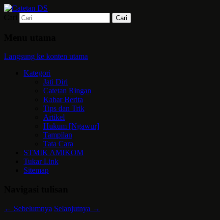
Cari
Mari bermimpi dan ciptakan kehendak
Catetan DS
Menu utama
Langsung ke konten utama
Kategori
Jati Diri
Catetan Ringan
Kabar Berita
Tips dan Trik
Artikel
Hukum [Ngawur]
Tampilan
Tata Cara
STMIK AMIKOM
Tukar Link
Sitemap
Navigasi tulisan
←
Sebelumnya
Selanjutnya
→