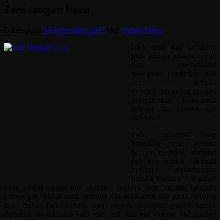
Jam tangan baru
Ditulis pada
16 September, 2017
oleh
Fannil Abror
latah mata kali ini jatuh
pada pilihan belanja online
dari internasional
wkwkwk. pembelian kali
ini, dengan
merujuk persoalan pengen
mengabiskan masa-masa
gereget dan pengen gue
dari kecil.
Pada mulanya, saat
browsing gue pengen
banget ngoleksi miniatur
detective conan, dengan
melihat pertimbangan
banyak karakter dari tokoh
yang sangat sangat gue idolain , haibara. tapi, melihat keadaan
bahwa gue adalah anak pertama dan adek-adek gue pada merutug
tiga. dalem hati berkata, apa enggak dipinjem pinjem sampe
dipintain itu miniatur kalo gue beli dan gue pajang ya? apalagi