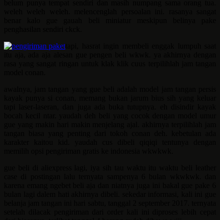
belum punya tempat sendiri dan masih numpang sama orang tua.
weleh weleh weleh. melencenglah persoalan ini. rasanya sangat
benar kalo gue gauah beli miniatur meskipun belinya pake
penghasilan sendiri ckck.
tapi, hasrat ingin membeli enggak lumpuh saat
itu aja, ada aja alesan gue pengen beli wkwk. ya akhirnya dengan
rasa yang sangat ringan untuk klak klik cuus terpilihlah jam tangan
model conan.
awalnya, jam tangan yang gue beli adalah model jam tangan persis
kayak punya si conan, memang bukan jarum bius sih yang keluar
tapi laser-laseran, dan juga ada buka tutupnya. eh disindir kayak
bocah kecil ntar. yaudah deh beli yang cocok dengan model umur
gue yang makin hari makin menjelang ajal. akhirnya terpilihlah jam
tangan biasa yang penting dari tokoh conan deh. kebetulan ada
karakter kaitou kid. yaudah cus dibeli qiqiqi tentunya dengan
memilih opsi pengiriman gratis ke indonesia wkwkwk.
gue beli di aliexpress lagi, iya sih tau waktu itu waktu beli leather
case di postingan lalu ternyata sampenya 6 bulan wkwkwk. dan
karena emang ngebet beli aja dan niatnya juga ini bakal gue pake 6
bulan lagi dalem hati akhirnya dibeli. sekedar informasi, kali ini gue
belanja jam tangan ini hari sabtu, tanggal 2 september 2017. ternyata
setelah dilacak pengiriman dari order kali ini diproses lebih cepat