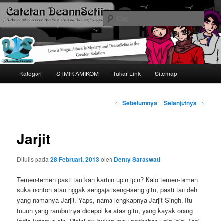
Mari bermimpi dan ciptakan kehendak
Cari
Catetan DS
Menu
Kategori
STMIK AMIKOM
Tukar Link
Sitemap
Langsung
utama
ke
Navigasi
←
Sebelumnya
Selanjutnya
→
tulisan
konten
Jarjit
utama
Ditulis pada
28 Februari, 2013
oleh
Denty Saraswati
Temen-temen pasti tau kan kartun upin ipin? Kalo temen-temen
suka nonton atau nggak sengaja iseng-iseng gitu, pasti tau deh
yang namanya Jarjit. Yaps, nama lengkapnya Jarjit Singh. Itu
tuuuh yang rambutnya dicepol ke atas gitu, yang kayak orang
India katanya sih. Disini gw bukan mau ngebahas upin ipin. Tapi