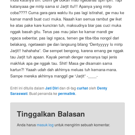
katanyaaa gw mirip sama si Jarjit itu!!! Apanya yang mirip
coba???? Cuma gara-gara waktu itu pas lagi istirahat, gw mau ke
kamar mandi buat cuci muka. Naaah kan semua rambut gw iket
ke atas pake kare kunciran tuh, maksudnya biar pas cuci muka
nggak basah gitu. Terus pas mau jalan ke kamar mandi gw
ngaca sebentar, pas lagi ngaca, temen gw tiba-tiba nongol dari
belakang, ngetawain gw dan langsung bilang “Dentyyyyy lo mirip
Jarjit!! hahahaha”. Gw sempet bengong, karena emang gw nggak
tau Jarjit tuh apaan. Kayak pernah denger namanya tapi jenis
makhluk apa gw nggak tau. Shit! Masa gw disamain sama
kartun?! Yaaah udah dah akhirnya meluas tuh kemana-mana.
Sampe mereka akhirnya manggil gw “Jarjit” -____-
Entri ini ditulis dalam
Jati Diri
dan di-tag
curhat
oleh
Denty
Saraswati
. Buat penanda ke
permalink
.
Tinggalkan Balasan
Anda harus
masuk log
untuk mengirim sebuah komentar.