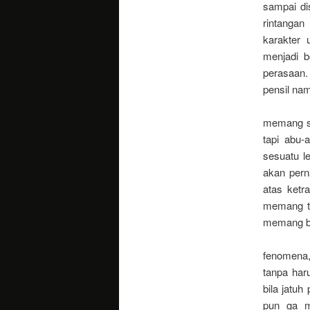
sampai di
rintanga
karakter
menjadi b
perasaan.
pensil na
memang se
tapi abu
sesuatu l
akan pern
atas ketr
memang te
memang be
fenomena,
tanpa har
bila jatu
pun ga m