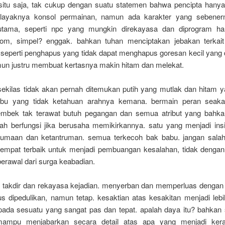
situ saja, tak cukup dengan suatu statemen bahwa pencipta han
n layaknya konsol permainan, namun ada karakter yang sebener
 utama, seperti npc yang mungkin direkayasa dan diprogram ha
om, simpel? enggak. bahkan tuhan menciptakan jebakan terkai
 seperti penghapus yang tidak dapat menghapus goresan kecil yang d
mun justru membuat kertasnya makin hitam dan melekat.
kilas tidak akan pernah ditemukan putih yang mutlak dan hitam y
-abu yang tidak ketahuan arahnya kemana. bermain peran seaka
embek tak terawat butuh pegangan dan semua atribut yang bahka
ah berfungsi jika berusaha memikirkannya. satu yang menjadi ins
aumaan dan ketantruman. semua terkecoh bak babu. jangan sala
mpat terbaik untuk menjadi pembuangan kesalahan, tidak dengan 
rawal dari surga keabadian.
 takdir dan rekayasa kejadian. menyerban dan memperluas dengan 
us dipedulikan, namun tetap. kesaktian atas kesakitan menjadi leb
h pada sesuatu yang sangat pas dan tepat. apalah daya itu? bahkan
ampu menjabarkan secara detail atas apa yang menjadi ker