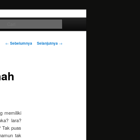
Cari
Navigasi
←
Sebelumnya
Selanjutnya
→
tulisan
nah
g memiliki
ka? lara?
? Tak puas
namun tak