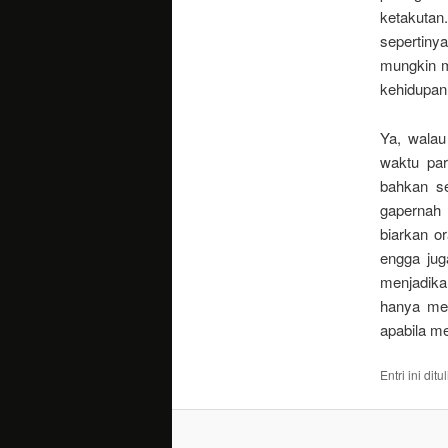
ketakuta
sepertin
mungkin m
kehidupan
Ya, walau
waktu par
bahkan se
gapernah 
biarkan o
engga jug
menjadika
hanya men
apabila m
Entri ini dit