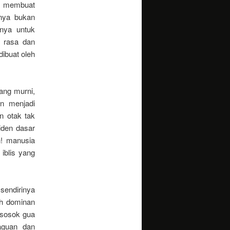
ya membuat
nya bukan
nya untuk
t rasa dan
ibuat oleh
ang murni,
n menjadi
n otak tak
iden dasar
h! manusia
iblis yang
sendirinya
ih dominan
 sosok gua
aguan dan