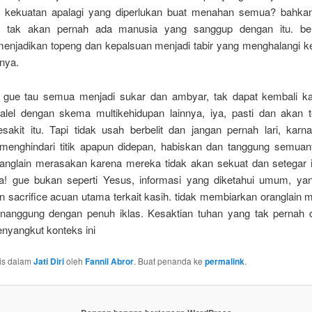
n. kekuatan apalagi yang diperlukan buat menahan semua? bahk
ya tak akan pernah ada manusia yang sanggup dengan itu. be
enjadikan topeng dan kepalsuan menjadi tabir yang menghalangi 
nya.
 gue tau semua menjadi sukar dan ambyar, tak dapat kembali ka
alel dengan skema multikehidupan lainnya, iya, pasti dan akan t
sakit itu. Tapi tidak usah berbelit dan jangan pernah lari, karn
menghindari titik apapun didepan, habiskan dan tanggung semuan
ranglain merasakan karena mereka tidak akan sekuat dan setegar i
a! gue bukan seperti Yesus, informasi yang diketahui umum, ya
n sacrifice acuan utama terkait kasih. tidak membiarkan oranglain 
anggung dengan penuh iklas. Kesaktian tuhan yang tak pernah 
enyangkut konteks ini
ulis dalam
Jati Diri
oleh
Fannil Abror
. Buat penanda ke
permalink
.