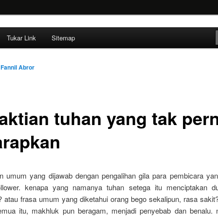
ehendak
Tukar Link
Sitemap
h
Fannil Abror
aktian tuhan yang tak per
arapkan
n umum yang dijawab dengan pengalihan gila para pembicara yan
ollower. kenapa yang namanya tuhan setega itu menciptakan du
? atau frasa umum yang diketahui orang bego sekalipun, rasa sakit
emua itu, makhluk pun beragam, menjadi penyebab dan benalu. 