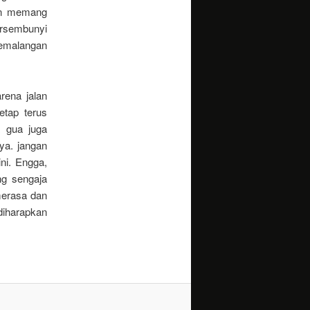
an memang
rsembunyi
kemalangan
rena jalan
etap terus
a gua juga
ya. jangan
ni. Engga,
ng sengaja
merasa dan
diharapkan