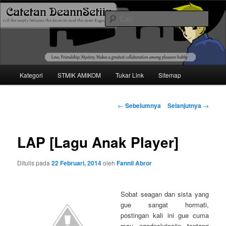
Mari bermimpi dan ciptakan kehendak
Cari
Catetan DS
Menu
Kategori
STMIK AMIKOM
Tukar Link
Sitemap
Langsung
utama
ke
Navigasi
←
Sebelumnya
Selanjutnya
→
tulisan
konten
LAP [Lagu Anak Player]
utama
Ditulis pada
22 Februari, 2014
oleh
Fannil Abror
Sobat seagan dan sista yang
gue sangat hormati,
postingan kali ini gue cuma
mau ngedeskripsiin tentang