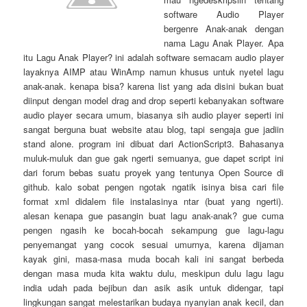
software Audio Player
bergenre Anak-anak dengan
nama Lagu Anak Player. Apa
itu Lagu Anak Player? ini adalah software semacam audio player
layaknya AIMP atau WinAmp namun khusus untuk nyetel lagu
anak-anak. kenapa bisa? karena list yang ada disini bukan buat
diinput dengan model drag and drop seperti kebanyakan software
audio player secara umum, biasanya sih audio player seperti ini
sangat berguna buat website atau blog, tapi sengaja gue jadiin
stand alone. program ini dibuat dari ActionScript3. Bahasanya
muluk-muluk dan gue gak ngerti semuanya, gue dapet script ini
dari forum bebas suatu proyek yang tentunya Open Source di
github. kalo sobat pengen ngotak ngatik isinya bisa cari file
format xml didalem file instalasinya ntar (buat yang ngerti).
alesan kenapa gue pasangin buat lagu anak-anak? gue cuma
pengen ngasih ke bocah-bocah sekampung gue lagu-lagu
penyemangat yang cocok sesuai umurnya, karena dijaman
kayak gini, masa-masa muda bocah kali ini sangat berbeda
dengan masa muda kita waktu dulu, meskipun dulu lagu lagu
india udah pada bejibun dan asik asik untuk didengar, tapi
lingkungan sangat melestarikan budaya nyanyian anak kecil, dan