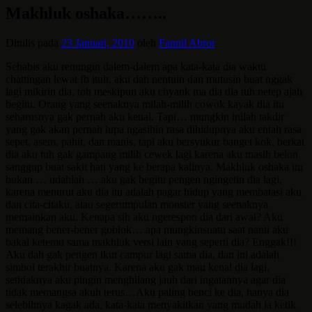
Makhluk oshaka……..
Ditulis pada
23 Januari, 2010
oleh
Fannil Abror
Sehabis aku renungin dalem-dalem apa kata-kata dia waktu
chattingan lewat fb ituh, aku dah nentuin dan mutusin buat nggak
lagi mikirin dia, toh meskipun aku chyank ma dia dia tuh netep ajah
begitu. Orang yang seenaknya milah-milih cowok kayak dia itu
seharusnya gak pernah aku kenal. Tapi… mungkin inilah takdir
yang gak akan pernah lupa ngasihin rasa dihidupnya aku entah rasa
sepet, asem,
pahit, dan manis, tapi aku bersyukur banget kok, berkat
dia aku tuh gak gampang milih cewek lagi karena aku masih belon
sanggup buat sakit hati yang ke berapa kalinya. Makhluk oshaka itu
bukan … udahlah … aku gak begitu pengen ngingetin dia lagi,
karena menurut aku dia itu adalah pagar hidup yang membatasi aku
dan cita-citaku, atau
segerumpulan monster yang seenaknya
memainkan aku. Kenapa sih aku ngerespon dia dari awal? Aku
memang bener-bener goblok… apa mungkinsuatu saat nanti aku
bakal ketemu sama makhluk versi lain yang seperti dia? Enggak!!!
Aku dah gak pengen ikut campur lagi sama dia, dan ini adalah
simbol terakhir buatnya. Karena aku gak mau kenal dia lagi,
setidaknya aku pingin menghilang jauh dari ingatannya agar dia
tidak memangsa akuh terus…Aku paling benci ke dia, hanya dia
selebihnya kagak ada, kata-kata menyakitkan yang mudah ia ketik