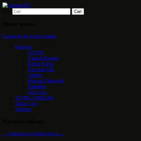
Cari
Mari bermimpi dan ciptakan kehendak
Catetan DS
Menu utama
Langsung ke konten utama
Kategori
Jati Diri
Catetan Ringan
Kabar Berita
Tips dan Trik
Artikel
Hukum [Ngawur]
Tampilan
Tata Cara
STMIK AMIKOM
Tukar Link
Sitemap
Navigasi tulisan
←
Sebelumnya
Selanjutnya
→