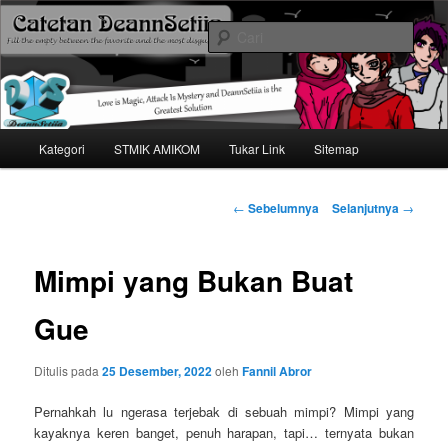
Mari bermimpi dan ciptakan kehendak
Cari
Catetan DS
Menu
Kategori
STMIK AMIKOM
Tukar Link
Sitemap
Langsung
utama
ke
Navigasi
←
Sebelumnya
Selanjutnya
→
tulisan
konten
Mimpi yang Bukan Buat
utama
Gue
Ditulis pada
25 Desember, 2022
oleh
Fannil Abror
Pernahkah lu ngerasa terjebak di sebuah mimpi? Mimpi yang
kayaknya keren banget, penuh harapan, tapi… ternyata bukan