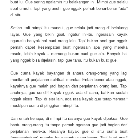
buat lu. Gue sering ngalamin itu belakangan ini. Mimpi gue selalu
soal umroh. Tapi yang aneh, gue nggak pernah benar-benar “ada”
di situ.
Setiap kali mimpi itu muncul, gue selalu jadi orang di belakang
layar. Gue yang bikin goal, ngatur ini-itu, ngerasain kayak
ngurusin banyak hal buat orang lain. Tapi bukan soal gue nggak
pernah dapet kesempatan buat ngerasain apa yang mereka
rasain, lebih kayak… memang bukan buat gue aja. Banyak hal
yang nggak bisa dijelasin, tapi gue tahu, itu bukan buat gue.
Gue cuma kayak bayangan di antara orang-orang yang lagi
menikmati perjalanan spiritual mereka. Entah bener atau nggak,
kayaknya gue malah jadi bagian dari perjalanan orang lain. Tapi
anehnya, gue sendiri kayak nggak ada di sana, bahkan seolah
nggak eksis. Tapi di sisi lain, ada rasa kayak gue tetap “terasa,”
meskipun cuma di pinggiran mimpi itu.
Dan entah kenapa, di mimpi itu rasanya gue kayak dipaksa. Gue
bantu orang-orang itu tanpa pernah ngerasa gue jadi bagian dari
perjalanan mereka. Rasanya kayak gue di situ cuma buat
“mengantarkan” mereka ke sesuatu yang besar. Tapi buat gue?