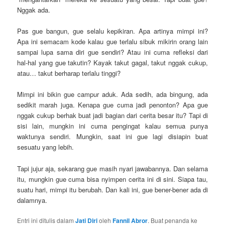
Nggak ada.
Pas gue bangun, gue selalu kepikiran. Apa artinya mimpi ini?
Apa ini semacam kode kalau gue terlalu sibuk mikirin orang lain
sampai lupa sama diri gue sendiri? Atau ini cuma refleksi dari
hal-hal yang gue takutin? Kayak takut gagal, takut nggak cukup,
atau… takut berharap terlalu tinggi?
Mimpi ini bikin gue campur aduk. Ada sedih, ada bingung, ada
sedikit marah juga. Kenapa gue cuma jadi penonton? Apa gue
nggak cukup berhak buat jadi bagian dari cerita besar itu? Tapi di
sisi lain, mungkin ini cuma pengingat kalau semua punya
waktunya sendiri. Mungkin, saat ini gue lagi disiapin buat
sesuatu yang lebih.
Tapi jujur aja, sekarang gue masih nyari jawabannya. Dan selama
itu, mungkin gue cuma bisa nyimpen cerita ini di sini. Siapa tau,
suatu hari, mimpi itu berubah. Dan kali ini, gue bener-bener ada di
dalamnya.
Entri ini ditulis dalam
Jati Diri
oleh
Fannil Abror
. Buat penanda ke