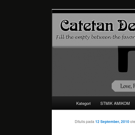
Mari bermimpi dan ciptakan k
Catetan DS
Menu
Kategori
STMIK AMIKOM
Langsung
utama
ke
Ditulis pada
12 September, 2010
ol
konten