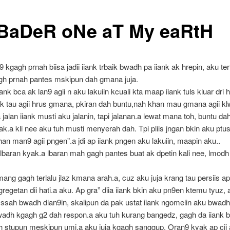
BaDeR oNe aT My eaRtH
kgagh prnah biisa jadii iiank trbaik bwadh pa iiank ak hrepin, aku terl
h prnah pantes mskipun dah gmana juja.
nk bca ak lan9 agii n aku lakuiin kcuali kta maap iiank tuls kluar dri h
k tau agii hrus gmana, pkiran dah buntu,nah khan mau gmana agii kl
da jalan iiank musti aku jalanin, tapi jalanan.a lewat mana toh, buntu da
ak.a kli nee aku tuh musti menyerah dah. Tpi pliis jngan bkin aku ptu
an man9 agii pngen”.a jdi ap iiank pngen aku lakuiin, maapin aku..
baran kyak.a lbaran mah gagh pantes buat ak dpetin kali nee, lmodh
ang gagh terlalu jlaz kmana arah.a, cuz aku juja krang tau persiis ap 
 gregetan dii hati.a aku. Ap gra” diia iiank bkin aku pn9en ktemu tyuz
ssah bwadh dlan9in, skalipun da pak ustat iiank ngomelin aku bwad
bwadh kgagh g2 dah respon.a aku tuh kurang bangedz, gagh da iiank 
h stupun meskipun umi.a aku juja kgagh sanggup. Oran9 kyak ap cii