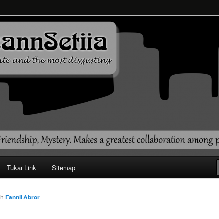
ehendak
Tukar Link
Sitemap
eh
Fannil Abror