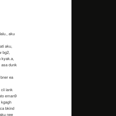
alu., aku
ati aku,
w bg2,
h kyak.a,
s asa dunk
 bner ea
cii iank
, ato eman9
h kgagh
bca bkind
 aku nee