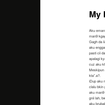
My 
utama
Aku eman9 
man9 kgag
Gagh da iia
aku engga
pasti cii 
apalagi ky
cuz aku kh
Meskipun l
kta”.a?.
iDup aku m
clalu bkin
aku man9 
gnii lah, 
aku bruba