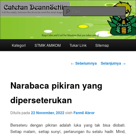
Mari bermimpi dan ciptakan kehendak
Cari
Catetan DS
Menu
Kategori
STMIK AMIKOM
Tukar Link
Sitemap
Langsung
utama
ke
Navigasi
←
Sebelumnya
Selanjutnya
→
tulisan
konten
Narabaca pikiran yang
utama
diperseterukan
Ditulis pada
22 November, 2022
oleh
Fannil Abror
Berseteru dengan pikiran adalah luka yang tak bisa diobati.
Setiap malam, setiap sunyi, pertarungan itu selalu hadir. Mind,