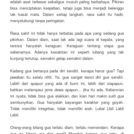
adalah aset terbesar sekaligus musuh paling berbahaya. Pikiran
bisa menciptakan keajaiban, tetapi juga bisa menjadi belenggu
tak kasat mata. Dalam setiap langkah, rasa sakit itu hadir,
menyelubungi tanpa peringatan.
Rasa sakit ini tidak hanya terbatas pada apa yang sedang gua
pikirkan. Dalam diam, saat tak ada lagi suara di kepala, yang
tersisa hanyalah keraguan. Keraguan tentang siapa gua
sebenarnya. Adanya kesakitan ini seperti lubang yang tak
kunjung tertutup, semakin gelap semakin dalam.
Kadang gua bertanya pada diri sendiri, kenapa harus gua? Tapi
jawaban itu selalu nihil. Ya, gua sangat benci diri gua sendiri.
Lebih dari apapun yang ada di bumi ini, lebih dari siapapun,
bahkan melampaui jenis dewa apapun… jika itu ada. Kebencian
ini nyata, tidak bisa gua elakkan, dan kian hari makin sulit gua
sembunyikan. Gua hanyalah bayangan karakter yang goyah.
Tidak memiliki integritas, tidak memiliki arah. Lubal Libil Labil
Labil.
Orang-orang bilang gua terlalu diam, terlalu memendam. Kenapa
gua ga bilang aja dari awal? Mungkin karena gua tahu, di