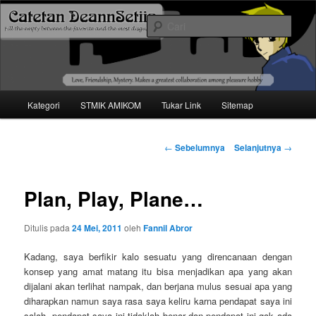
Mari bermimpi dan ciptakan kehendak
Cari
Catetan DS
Menu
Kategori
STMIK AMIKOM
Tukar Link
Sitemap
Langsung
utama
ke
Navigasi
←
Sebelumnya
Selanjutnya
→
tulisan
konten
Plan, Play, Plane…
utama
Ditulis pada
24 Mei, 2011
oleh
Fannil Abror
Kadang, saya berfikir kalo sesuatu yang direncanaan dengan
konsep yang amat matang itu bisa menjadikan apa yang akan
dijalani akan terlihat nampak, dan berjana mulus sesuai apa yang
diharapkan namun saya rasa saya keliru karna pendapat saya ini
salah, pendapat saya ini tidaklah benar dan pendapat ini gak ada