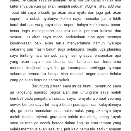
kriterianya bahkan ga akan menjadi sebuah
plugins
atau
add ons
buat diri saya pribadi, ga akan bisa nyata dan juga gak akan
seperti itu sebab nyatanya ketika saya mencoba justru lebih
berat dari apa yang saya duga seperti halnya ketika saya benar-
benar ingin menciptakan sesuatu untuk pertama kalinya dan
sesuatu itu akan saya model sedemikian rupa agar nantinya
kesan-kesan baik akan terus menyertainya namun nyampe
sekarang pun masih belum juga terlaksana, begitu juga planning
saya tentang halaman web yang sering saya rencanakan apa
yang akan saya muat disana, dari tampilan dan tema-tema
menurut imajinasi saya itu ga kesampean sehingga nyampe
sekarang semua itu hanya bisa menjadi angan-angan belaka
yang ga akan berguna sama sekali.
Beruntung pikiran saya ini ga buntu, beruntung saya
ga langsung ngedrop begitu ajah dan untungnya saya malah
kembali pada pengaturan
default
saya, ternyata alo buat seorang
cowok bertipe saya ini hanya butuh persiapan dan keloyalannya
aja, ga perlu mendalam dan muluk-muluk yang akhirnya saya
malah malah kejebak gara-gara terlalu mendem,, orang kayak
saya ini mah ga cocok berada dalam lingkup atau tempat yang
selalu memanusiakan sesuatu, jadi kalo nemu ide sedikit apapun