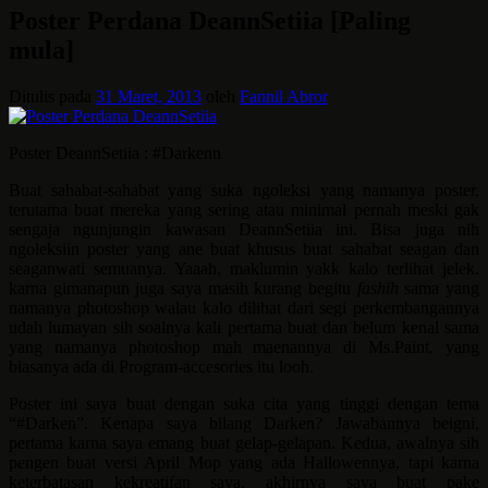
Poster Perdana DeannSetiia [Paling
mula]
Ditulis pada
31 Maret, 2013
oleh
Fannil Abror
Poster DeannSetiia : #Darkenn
Buat sahabat-sahabat yang suka ngoleksi yang namanya poster,
terutama buat mereka yang sering atau minimal pernah meski gak
sengaja ngunjungin kawasan DeannSetiia ini. Bisa juga nih
ngoleksiin poster yang ane buat khusus buat sahabat seagan dan
seaganwati semuanya. Yaaah, maklumin yakk kalo terlihat jelek.
karna gimanapun juga saya masih kurang begitu
fashih
sama yang
namanya photoshop walau kalo dilihat dari segi perkembangannya
udah lumayan sih soalnya kali pertama buat dan belum kenal sama
yang namanya photoshop mah maenannya di Ms.Paint, yang
biasanya ada di Program-accesories itu looh.
Poster ini saya buat dengan suka cita yang tinggi dengan tema
“#Darken”. Kenapa saya bilang Darken? Jawabannya beigni,
pertama karna saya emang buat gelap-gelapan. Kedua, awalnya sih
pengen buat versi April Mop yang ada Hallowennya, tapi karna
keterbatasan kekreatifan saya, akhirnya saya buat pake