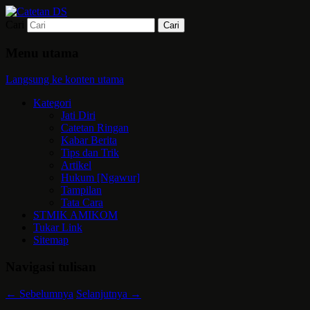
Cari
Mari bermimpi dan ciptakan kehendak
Catetan DS
Menu utama
Langsung ke konten utama
Kategori
Jati Diri
Catetan Ringan
Kabar Berita
Tips dan Trik
Artikel
Hukum [Ngawur]
Tampilan
Tata Cara
STMIK AMIKOM
Tukar Link
Sitemap
Navigasi tulisan
←
Sebelumnya
Selanjutnya
→