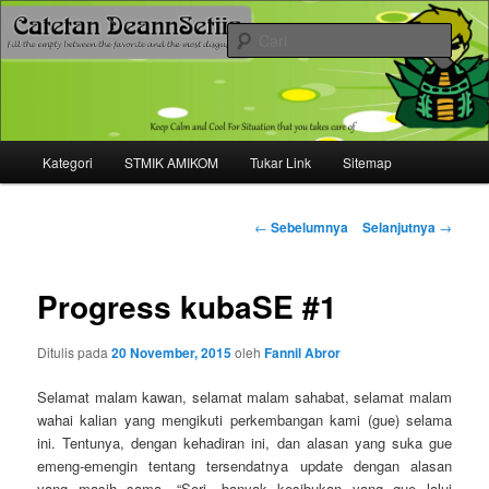
Mari bermimpi dan ciptakan kehendak
Cari
Catetan DS
Menu
Kategori
STMIK AMIKOM
Tukar Link
Sitemap
Langsung
utama
ke
Navigasi
←
Sebelumnya
Selanjutnya
→
tulisan
konten
Progress kubaSE #1
utama
Ditulis pada
20 November, 2015
oleh
Fannil Abror
Selamat malam kawan, selamat malam sahabat, selamat malam
wahai kalian yang mengikuti perkembangan kami (gue) selama
ini. Tentunya, dengan kehadiran ini, dan alasan yang suka gue
emeng-emengin tentang tersendatnya update dengan alasan
yang masih sama, “Sori, banyak kesibukan yang gue lalui