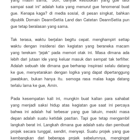
sampai saat ini” adalah kata yang menurut gue fenomenal buat
gue. Kenapa kaga? di media sosial, di pesan singkat, bahkan
dipublik Domain DeannSetiia Land dan Catetan DeannSetiia pun
gue tetap beralasan yang sama.
Tak terasa, waktu berjalan begitu cepat. menghampiri setiap
waktu dengan insidensi dan kegiatan yang beraneka macam
yang terekam “jejak” pada memori otak ini. Masa dimana ada
lebih dari jutaan ide yang keluar masuk dan sempat tak terfilter.
Adalah sebuah ide dimana gue berharap inspirasi selalu datang
ke gue, menyetarakan dengan logika yang dapat dipertanggung
jawabkan, bukan hanya itu. semoga rasa malas kaga datang
terlalu lama ke gue, Amin.
Pada kesempatan kali ini, mungkin buat kalian para sahabat
yang menjadi saksi hidup atas kegiatan gue saat ini percaya
bahwa ini adalah hal terbesar yang gue lakuin, meski masa
depan adalah suatu ketidak pastian. Tapi gue tetap mengambil
langkah berat ini. Langkah dimana gue adalah satu dan pembuat
projek secara tunggal, sendiri, menyepi. Suatu projek yang gue
kembangkan dari beberapa projek sebelumnya, mengingat