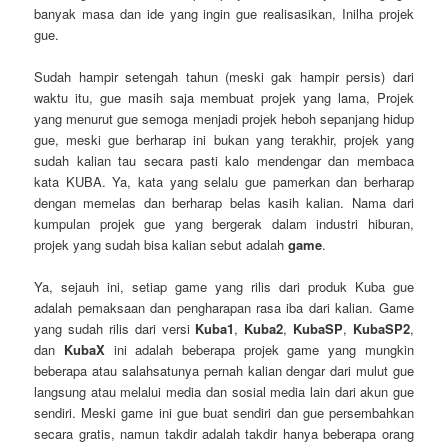
banyak masa dan ide yang ingin gue realisasikan, Inilha projek
gue.
Sudah hampir setengah tahun (meski gak hampir persis) dari
waktu itu, gue masih saja membuat projek yang lama, Projek
yang menurut gue semoga menjadi projek heboh sepanjang hidup
gue, meski gue berharap ini bukan yang terakhir, projek yang
sudah kalian tau secara pasti kalo mendengar dan membaca
kata KUBA. Ya, kata yang selalu gue pamerkan dan berharap
dengan memelas dan berharap belas kasih kalian. Nama dari
kumpulan projek gue yang bergerak dalam industri hiburan,
projek yang sudah bisa kalian sebut adalah
game
.
Ya, sejauh ini, setiap game yang rilis dari produk Kuba gue
adalah pemaksaan dan pengharapan rasa iba dari kalian. Game
yang sudah rilis dari versi
Kuba1
,
Kuba2
,
KubaSP
,
KubaSP2
,
dan
KubaX
ini adalah beberapa projek game yang mungkin
beberapa atau salahsatunya pernah kalian dengar dari mulut gue
langsung atau melalui media dan sosial media lain dari akun gue
sendiri. Meski game ini gue buat sendiri dan gue persembahkan
secara gratis, namun takdir adalah takdir hanya beberapa orang