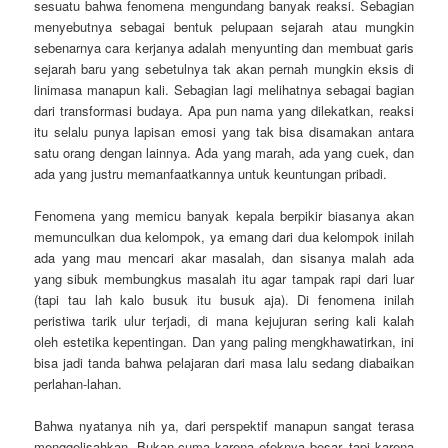
sesuatu bahwa fenomena mengundang banyak reaksi. Sebagian
menyebutnya sebagai bentuk pelupaan sejarah atau mungkin
sebenarnya cara kerjanya adalah menyunting dan membuat garis
sejarah baru yang sebetulnya tak akan pernah mungkin eksis di
linimasa manapun kali. Sebagian lagi melihatnya sebagai bagian
dari transformasi budaya. Apa pun nama yang dilekatkan, reaksi
itu selalu punya lapisan emosi yang tak bisa disamakan antara
satu orang dengan lainnya. Ada yang marah, ada yang cuek, dan
ada yang justru memanfaatkannya untuk keuntungan pribadi.
Fenomena yang memicu banyak kepala berpikir biasanya akan
memunculkan dua kelompok, ya emang dari dua kelompok inilah
ada yang mau mencari akar masalah, dan sisanya malah ada
yang sibuk membungkus masalah itu agar tampak rapi dari luar
(tapi tau lah kalo busuk itu busuk aja). Di fenomena inilah
peristiwa tarik ulur terjadi, di mana kejujuran sering kali kalah
oleh estetika kepentingan. Dan yang paling mengkhawatirkan, ini
bisa jadi tanda bahwa pelajaran dari masa lalu sedang diabaikan
perlahan-lahan.
Bahwa nyatanya nih ya, dari perspektif manapun sangat terasa
menggelisahkan. Bukan cuma karena efeknya besar, tapi karena