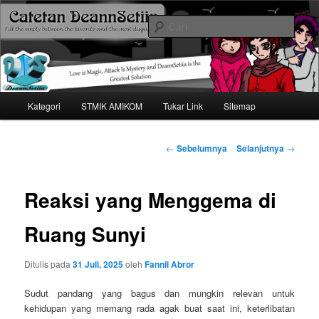
Mari bermimpi dan ciptakan kehendak
Cari
Catetan DS
Menu
Kategori
STMIK AMIKOM
Tukar Link
Sitemap
Langsung
utama
ke
Navigasi
←
Sebelumnya
Selanjutnya
→
tulisan
konten
Reaksi yang Menggema di
utama
Ruang Sunyi
Ditulis pada
31 Juli, 2025
oleh
Fannil Abror
Sudut pandang yang bagus dan mungkin relevan untuk
kehidupan yang memang rada agak buat saat ini, keterlibatan