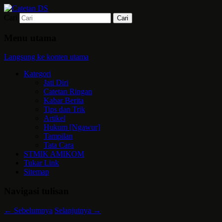
Cari
Mari bermimpi dan ciptakan kehendak
Catetan DS
Menu utama
Langsung ke konten utama
Kategori
Jati Diri
Catetan Ringan
Kabar Berita
Tips dan Trik
Artikel
Hukum [Ngawur]
Tampilan
Tata Cara
STMIK AMIKOM
Tukar Link
Sitemap
Navigasi tulisan
←
Sebelumnya
Selanjutnya
→