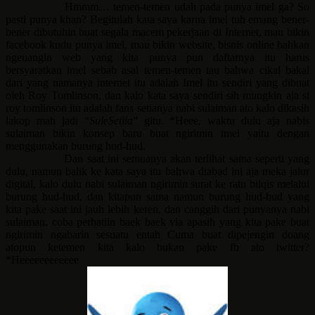
Hmmm… temen-temen udah pada punya imel ga? So
pasti punya khan? Begitulah kata saya karna imel tuh emang bener-
bener dibutuhin buat segala macem pekerjaan di Internet, mau bikin
facebook kudu punya imel, mau bikin website, bisnis online bahkan
ngeuangin web yang kita punya pun daftarnya itu harus
bersyaratkan imel sebab asal temen-temen tau bahwa cikal bakal
dari yang namanya internet itu adalah Imel itu sendiri yang dibuat
oleh Roy Tomlinson, dan kalo kata saya sendiri sih mungkin aja si
roy tomlinson itu adalah fans setianya nabi sulaiman ato kalo dikasih
lakop mah jadi “
SuleSetiia
” gitu. *Heee, waktu dulu aja nabis
sulaiman bikin konsep baru buat ngirimin imel yaitu dengan
menggunakan burung hud-hud.
Dan saat ini semuanya akan terlihat sama seperti yang
dulu, namun balik ke kata saya itu bahwa diabad ini aja meka jalur
digital, kalo dulu nabi sulaiman ngirimin surat ke ratu bilqis melalui
burung hud-hud, dan kitapun sama namun burung hud-hud yang
kita pake saat ini jauh lebih keren, dan canggih dari punyanya nabi
sulaiman. coba perhatiin baek baek via apasih yang kita pake buat
ngirimin ngabarin sesuatu entah Cuma buat dipejengin doang
atopun ketemen kita kalo bukan pake fb ato twitter?
*Heeeeeeeeeeee