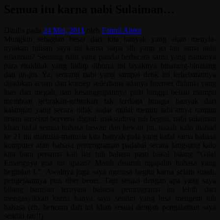
Semua itu karna nabi Sulaiman…
Ditulis pada
24 Mei, 2011
oleh
Fannil Abror
Mungkin sebagian besar dari kita banyak yang akan menyia-
nyiakan tulisan saya ini karna siapa sih yang ga tau sama nabi
sulaiman? Seorang nabi yang pandai berbicara sama yang namanya
para makhluk yang hidup dibumi ini layaknya binatang-binatang
dan jin-jin. Ya, seorang nabi yang sampai detik ini kehebatannya
dijadikan acuan dan konsep sederhana adanya Internet didunia yang
luas dan megah, dan kesanggupannya pula hingga beliau mampu
membuat gebrakan-gebrakan tak terduga hingga banyak dari
kalangan yang secara tidak sadar mulai meniru tabi’atnya namun
tiruan tersebut berversi digital. maksudnya tuh begini, nabi sulaiman
khan hafal semua bahasa hewan dan hewan jin, naaah kalo diabad
ke 21 ini manusia-manusia kita banyak pula yang hafal sama bahasa
komputer atau bahasa pemrograman padahal secara langsung kalo
kita baru pertama kali liat tuh bahasa pasti bakal bilang “Gila!
Emangnya gua ini apaan? Masih disuruh ngapalin bahasa yang
beginian
L
”. Awalnya juga saya ngerasa begitu karna selain susah,
pengejaannya pun tibet bener. Tapi sesuai dengan apa yang saya
bilang barusan ternyata bahasa pemrograma itu lebih dari
mengasyikkan karna hanya saya sendiri yang bisa mengerti tuh
bahasa (eh, beneran dah ini khan sesuai dengan pengalaman saya
sendiri tau!!).