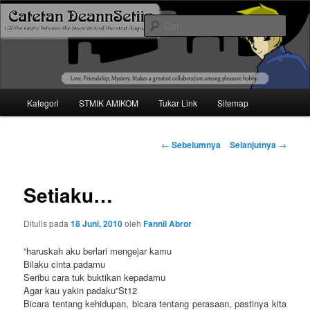
Mari bermimpi dan ciptakan kehendak
Cari
Catetan DS
Menu
Kategori
STMIK AMIKOM
Tukar Link
Sitemap
Langsung
utama
ke
Navigasi
←
Sebelumnya
Selanjutnya
→
tulisan
konten
Setiaku…
utama
Ditulis pada
18 Juni, 2010
oleh
Fannil Abror
“haruskah aku berlari mengejar kamu
Bilaku cinta padamu
Seribu cara tuk buktikan kepadamu
Agar kau yakin padaku”St12
Bicara tentang kehidupan, bicara tentang perasaan, pastinya kita