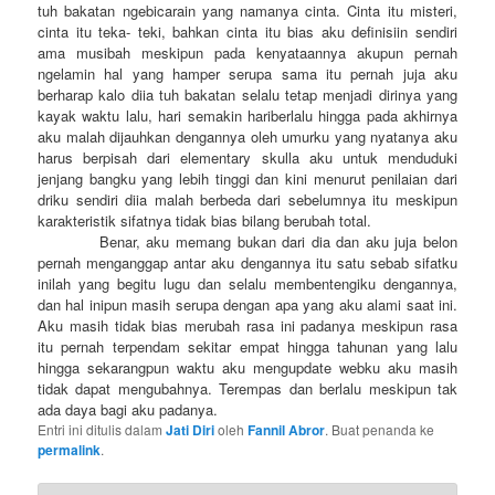
tuh bakatan ngebicarain yang namanya cinta. Cinta itu misteri,
cinta itu teka- teki, bahkan cinta itu bias aku definisiin sendiri
ama musibah meskipun pada kenyataannya akupun pernah
ngelamin hal yang hamper serupa sama itu pernah juja aku
berharap kalo diia tuh bakatan selalu tetap menjadi dirinya yang
kayak waktu lalu, hari semakin hariberlalu hingga pada akhirnya
aku malah dijauhkan dengannya oleh umurku yang nyatanya aku
harus berpisah dari elementary skulla aku untuk menduduki
jenjang bangku yang lebih tinggi dan kini menurut penilaian dari
driku sendiri diia malah berbeda dari sebelumnya itu meskipun
karakteristik sifatnya tidak bias bilang berubah total.
Benar, aku memang bukan dari dia dan aku juja belon
pernah menganggap antar aku dengannya itu satu sebab sifatku
inilah yang begitu lugu dan selalu membentengiku dengannya,
dan hal inipun masih serupa dengan apa yang aku alami saat ini.
Aku masih tidak bias merubah rasa ini padanya meskipun rasa
itu pernah terpendam sekitar empat hingga tahunan yang lalu
hingga sekarangpun waktu aku mengupdate webku aku masih
tidak dapat mengubahnya. Terempas dan berlalu meskipun tak
ada daya bagi aku padanya.
Entri ini ditulis dalam
Jati Diri
oleh
Fannil Abror
. Buat penanda ke
permalink
.