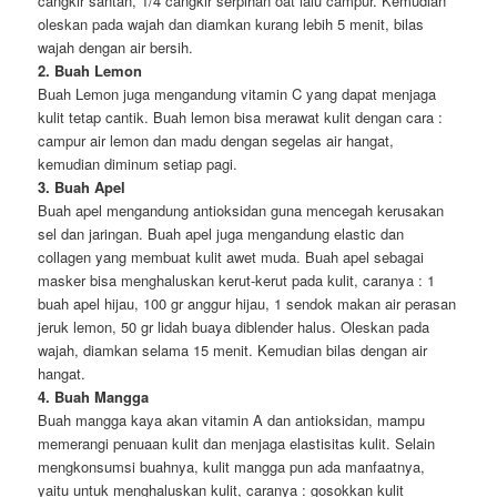
cangkir santan, 1/4 cangkir serpihan oat lalu campur. Kemudian
oleskan pada wajah dan diamkan kurang lebih 5 menit, bilas
wajah dengan air bersih.
2. Buah Lemon
Buah Lemon juga mengandung vitamin C yang dapat menjaga
kulit tetap cantik. Buah lemon bisa merawat kulit dengan cara :
campur air lemon dan madu dengan segelas air hangat,
kemudian diminum setiap pagi.
3. Buah Apel
Buah apel mengandung antioksidan guna mencegah kerusakan
sel dan jaringan. Buah apel juga mengandung elastic dan
collagen yang membuat kulit awet muda. Buah apel sebagai
masker bisa menghaluskan kerut-kerut pada kulit, caranya : 1
buah apel hijau, 100 gr anggur hijau, 1 sendok makan air perasan
jeruk lemon, 50 gr lidah buaya diblender halus. Oleskan pada
wajah, diamkan selama 15 menit. Kemudian bilas dengan air
hangat.
4. Buah Mangga
Buah mangga kaya akan vitamin A dan antioksidan, mampu
memerangi penuaan kulit dan menjaga elastisitas kulit. Selain
mengkonsumsi buahnya, kulit mangga pun ada manfaatnya,
yaitu untuk menghaluskan kulit, caranya : gosokkan kulit