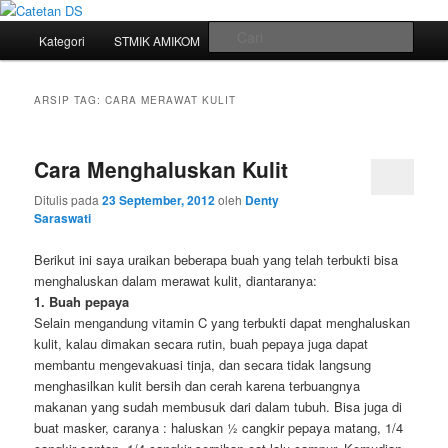
Mari bermimpi dan ciptakan kehendak
Menu
Cari
Kategori
STMIK AMIKOM
Tukar Link
Sitemap
Langsung
Langsung
utama
Catetan DS
ke
ke
ARSIP TAG:
CARA MERAWAT KULIT
konten
konten
Cara Menghaluskan Kulit
utama
sekunder
Ditulis pada
23 September, 2012
oleh
Denty
Saraswati
Berikut ini saya uraikan beberapa buah yang telah terbukti bisa
menghaluskan dalam merawat kulit, diantaranya:
1. Buah pepaya
Selain mengandung vitamin C yang terbukti dapat menghaluskan
kulit, kalau dimakan secara rutin, buah pepaya juga dapat
membantu mengevakuasi tinja, dan secara tidak langsung
menghasilkan kulit bersih dan cerah karena terbuangnya
makanan yang sudah membusuk dari dalam tubuh. Bisa juga di
buat masker, caranya : haluskan ½ cangkir pepaya matang, 1/4