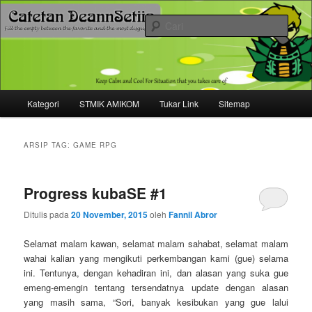
Mari bermimpi dan ciptakan kehendak
Cari
Catetan DS
Menu
Kategori
STMIK AMIKOM
Tukar Link
Sitemap
Langsung
Langsung
utama
ke
ke
ARSIP TAG:
GAME RPG
konten
konten
Progress kubaSE #1
utama
sekunder
Ditulis pada
20 November, 2015
oleh
Fannil Abror
Selamat malam kawan, selamat malam sahabat, selamat malam
wahai kalian yang mengikuti perkembangan kami (gue) selama
ini. Tentunya, dengan kehadiran ini, dan alasan yang suka gue
emeng-emengin tentang tersendatnya update dengan alasan
yang masih sama, “Sori, banyak kesibukan yang gue lalui