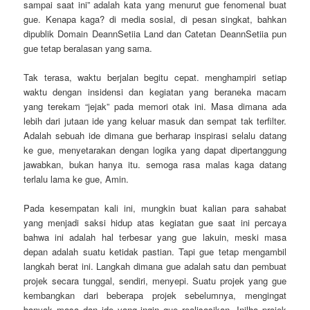
sampai saat ini” adalah kata yang menurut gue fenomenal buat
gue. Kenapa kaga? di media sosial, di pesan singkat, bahkan
dipublik Domain DeannSetiia Land dan Catetan DeannSetiia pun
gue tetap beralasan yang sama.
Tak terasa, waktu berjalan begitu cepat. menghampiri setiap
waktu dengan insidensi dan kegiatan yang beraneka macam
yang terekam “jejak” pada memori otak ini. Masa dimana ada
lebih dari jutaan ide yang keluar masuk dan sempat tak terfilter.
Adalah sebuah ide dimana gue berharap inspirasi selalu datang
ke gue, menyetarakan dengan logika yang dapat dipertanggung
jawabkan, bukan hanya itu. semoga rasa malas kaga datang
terlalu lama ke gue, Amin.
Pada kesempatan kali ini, mungkin buat kalian para sahabat
yang menjadi saksi hidup atas kegiatan gue saat ini percaya
bahwa ini adalah hal terbesar yang gue lakuin, meski masa
depan adalah suatu ketidak pastian. Tapi gue tetap mengambil
langkah berat ini. Langkah dimana gue adalah satu dan pembuat
projek secara tunggal, sendiri, menyepi. Suatu projek yang gue
kembangkan dari beberapa projek sebelumnya, mengingat
banyak masa dan ide yang ingin gue realisasikan, Inilha projek