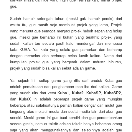
gue.
Sudah hampir setengah tahun (meski gak hampir persis) dari
waktu itu, gue masih saja membuat projek yang lama, Projek
yang menurut gue semoga menjadi projek heboh sepanjang hidup
gue, meski gue berharap ini bukan yang terakhir, projek yang
sudah kalian tau secara pasti kalo mendengar dan membaca
kata KUBA. Ya, kata yang selalu gue pamerkan dan berharap
dengan memelas dan berharap belas kasih kalian. Nama dari
kumpulan projek gue yang bergerak dalam industri hiburan,
projek yang sudah bisa kalian sebut adalah
game
.
Ya, sejauh ini, setiap game yang rilis dari produk Kuba gue
adalah pemaksaan dan pengharapan rasa iba dari kalian. Game
yang sudah rilis dari versi
Kuba1
,
Kuba2
,
KubaSP
,
KubaSP2
,
dan
KubaX
ini adalah beberapa projek game yang mungkin
beberapa atau salahsatunya pernah kalian dengar dari mulut gue
langsung atau melalui media dan sosial media lain dari akun gue
sendiri. Meski game ini gue buat sendiri dan gue persembahkan
secara gratis, namun takdir adalah takdir hanya beberapa orang
saja yang akan menggunakannya dan selebihnya adalah gue