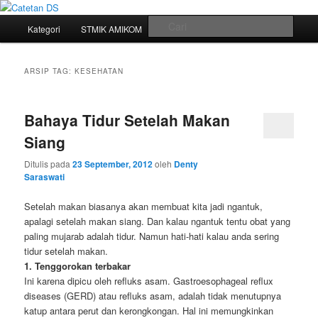
Mari bermimpi dan ciptakan kehendak
Menu
Cari
Kategori
STMIK AMIKOM
Tukar Link
Sitemap
Langsung
Langsung
utama
Catetan DS
ke
ke
ARSIP TAG:
KESEHATAN
konten
konten
Bahaya Tidur Setelah Makan
utama
sekunder
Siang
Ditulis pada
23 September, 2012
oleh
Denty
Saraswati
Setelah makan biasanya akan membuat kita jadi ngantuk,
apalagi setelah makan siang. Dan kalau ngantuk tentu obat yang
paling mujarab adalah tidur. Namun hati-hati kalau anda sering
tidur setelah makan.
1. Tenggorokan terbakar
Ini karena dipicu oleh refluks asam. Gastroesophageal reflux
diseases (GERD) atau refluks asam, adalah tidak menutupnya
katup antara perut dan kerongkongan. Hal ini memungkinkan