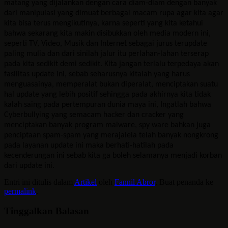
matang yang dijalankan dengan cara diam-diam dengan banyak
dari manipulasi yang dimuat berbagai macam rupa agar kita agar
kita bisa terus mengikutinya, karna seperti yang kita ketahui
bahwa sekarang kita makin disibukkan oleh media modern ini,
seperti TV, Video, Musik dan Internet sebagai jurus terupdate
paling mulia dan dari sinilah jalur itu perlahan-lahan terserap
pada kita sedikit demi sedikit. Kita jangan terlalu terpedaya akan
fasilitas update ini, sebab seharusnya kitalah yang harus
menguasainya, memperalat bukan diperalat, menciptakan suatu
hal update yang lebih positif sehingga pada akhirnya kita tidak
kalah saing pada pertempuran dunia maya ini, Ingatlah bahwa
Cyberbullying yang semacam hacker dan cracker yang
menciptakan banyak program malware, spy ware bahkan juga
penciptaan spam-spam yang merajalela telah banyak nongkrong
pada layanan update ini maka berhati-hatilah pada
kecenderungan ini sebab kita ga boleh selamanya menjadi korban
dari update ini.
Entri ini ditulis dalam
Artikel
oleh
Fannil Abror
. Buat penanda ke
permalink
.
Tinggalkan Balasan