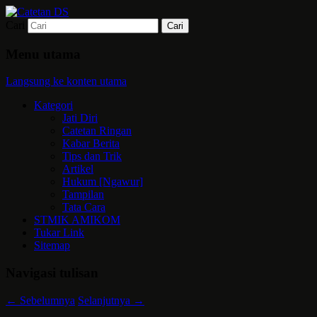
Cari
Mari bermimpi dan ciptakan kehendak
Catetan DS
Menu utama
Langsung ke konten utama
Kategori
Jati Diri
Catetan Ringan
Kabar Berita
Tips dan Trik
Artikel
Hukum [Ngawur]
Tampilan
Tata Cara
STMIK AMIKOM
Tukar Link
Sitemap
Navigasi tulisan
←
Sebelumnya
Selanjutnya
→