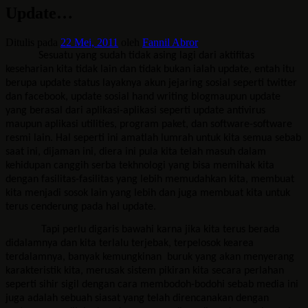
Update…
Ditulis pada
22 Mei, 2011
oleh
Fannil Abror
Sesuatu yang sudah tidak asing lagi dari aktifitas
keseharian kita tidak lain dan tidak bukan ialah update, entah itu
berupa update status layaknya akun jejaring sosial seperti twitter
dan facebook, update sosial hand writing blogmaupun update
yang berasal dari aplikasi-aplikasi seperti update antivirus
maupun aplikasi utilities, program paket, dan software-software
resmi lain. Hal seperti ini amatlah lumrah untuk kita semua sebab
saat ini, dijaman ini, diera ini pula kita telah masuh dalam
kehidupan canggih serba tekhnologi yang bisa memihak kita
dengan fasilitas-fasilitas yang lebih memudahkan kita, membuat
kita menjadi sosok lain yang lebih dan juga membuat kita untuk
terus cenderung pada hal update.
Tapi perlu digaris bawahi karna jika kita terus berada
didalamnya dan kita terlalu terjebak, terpelosok kearea
terdalamnya, banyak kemungkinan
buruk yang akan menyerang
karakteristik kita, merusak sistem pikiran kita secara perlahan
seperti sihir sigil dengan cara membodoh-bodohi sebab media ini
juga adalah sebuah siasat yang telah direncanakan dengan