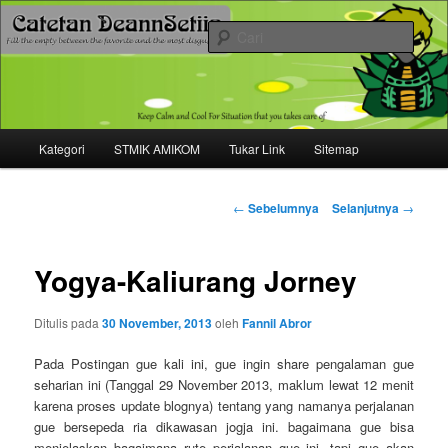
Mari bermimpi dan ciptakan kehendak
Cari
Catetan DS
Menu
Kategori
STMIK AMIKOM
Tukar Link
Sitemap
Langsung
utama
ke
Navigasi
←
Sebelumnya
Selanjutnya
→
tulisan
konten
Yogya-Kaliurang Jorney
utama
Ditulis pada
30 November, 2013
oleh
Fannil Abror
Pada Postingan gue kali ini, gue ingin share pengalaman gue
seharian ini (Tanggal 29 November 2013, maklum lewat 12 menit
karena proses update blognya) tentang yang namanya perjalanan
gue bersepeda ria dikawasan jogja ini. bagaimana gue bisa
menjelaskan bagaimana rute perjalanan gue ini, tapi gue akan