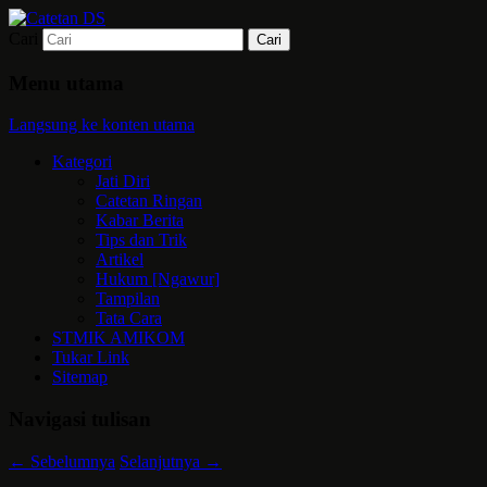
Cari
Mari bermimpi dan ciptakan kehendak
Catetan DS
Menu utama
Langsung ke konten utama
Kategori
Jati Diri
Catetan Ringan
Kabar Berita
Tips dan Trik
Artikel
Hukum [Ngawur]
Tampilan
Tata Cara
STMIK AMIKOM
Tukar Link
Sitemap
Navigasi tulisan
←
Sebelumnya
Selanjutnya
→