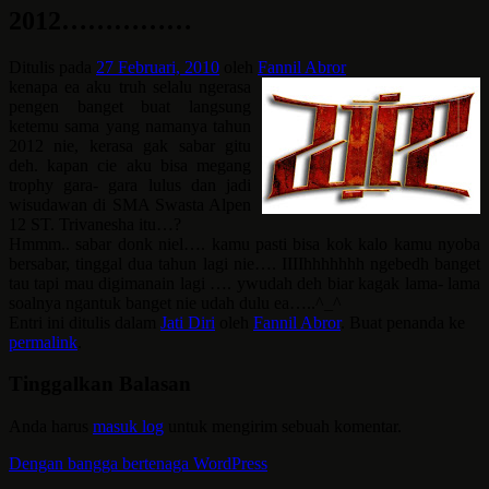
2012……………
Ditulis pada
27 Februari, 2010
oleh
Fannil Abror
kenapa ea aku truh selalu ngerasa
pengen banget buat langsung
ketemu sama yang namanya tahun
2012 nie, kerasa gak sabar gitu
deh. kapan cie aku bisa megang
trophy gara- gara lulus dan jadi
wisudawan di SMA Swasta Alpen
12 ST. Trivanesha itu…?
Hmmm.. sabar donk niel…. kamu pasti bisa kok kalo kamu nyoba
bersabar, tinggal dua tahun lagi nie…. IIIIhhhhhhh ngebedh banget
tau tapi mau digimanain lagi …. ywudah deh biar kagak lama- lama
soalnya ngantuk banget
nie udah dulu ea…..^_^
Entri ini ditulis dalam
Jati Diri
oleh
Fannil Abror
. Buat penanda ke
permalink
.
Tinggalkan Balasan
Anda harus
masuk log
untuk mengirim sebuah komentar.
Dengan bangga bertenaga WordPress