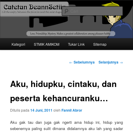
Mari bermimpi dan ciptakan kehendak
Cari
Catetan DS
Menu
Kategori
STMIK AMIKOM
Tukar Link
Sitemap
Langsung
utama
ke
Navigasi
←
Sebelumnya
Selanjutnya
→
tulisan
konten
Aku, hidupku, cintaku, dan
utama
peserta kehancuranku…
Ditulis pada
14 Juni, 2011
oleh
Fannil Abror
Aku gak tau dan juga gak ngerti ama hidup ini, hidup yang
sebenernya paling sulit dimana didalamnya aku lah yang sadar