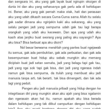
dan sengsara ini, aku yang gak layak buat ngirupin oksigen di
dunia ini dan aku yang seharusnya gak perlu ada di kehidupan
ini. Bener, aku yang gak pernah make otak, hati dan perasaan
aku yang udah dikasih secara Cuma-Cuma sama Allah itu selalu
gak sadar dimana aku nginjekin kaki aku sekarang, aku yang
selalu pengen jadi yang sempurna udah gak tau lagi berapa
orangkah yang udah aku kecewain. Dan apa yang udah aku
kasih atas janjiku buat seorang yang paling aku sayangin? Apa
aku bisa? Bisa berbuat apa aku disini?
Nol besar berwarna merahlah yang pantes buat ngejawab
itu semua, gak ada pembuktian, gak ada perbuatan, dan gak ada
kesempurnaan buat hidup aku sebab mungkin aku memang
diciptain buat jadi setan semata, jadi yang belagu tapi gak tau,
jadi yang nge sok tapi gak bisa, dan jadi yang ngerasa indah
namun gak bisa sempurna, da itulah yang membuat aku jadi
manusia tanpa arti, tak berarti, tak bisa dimengerti, dan tak ada
lagi yang peduli.
Pengen aku jadi manusia pribadi yang hidup dengan ke
integritasan diri yang mungkin akan aku ajah yang bisa ngalamin
dan ngerasain akan hal itu, namun apakah aku bisa berada
dalam kehidupan yang tak diikut campurkan dengan kehidupan
lain? Apa aku musti berdemo dengan diri aku yang sudah