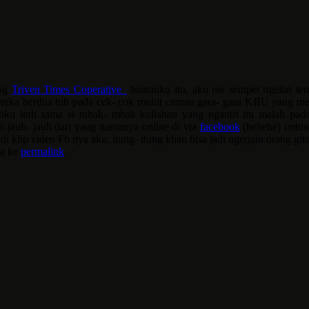
log
Triven Times Coperative_
buatanku itu, aku nie sempet ngeliat te
ata mereka berdua tuh pada cek- cok mulut cuman gara- gara KBU yang
ku ituh sama si mbak- mbak kuliahan yang ngantri itu malah pada s
n jauh- jauh dari yang namanya online di via
facebook
(hehehe) untun
 klip video Fb nya aku. itung- itung khan bisa jadi ngerjain orang gi
da ke
permalink
.