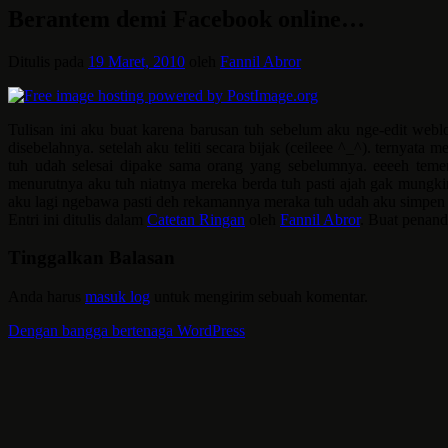
Berantem demi Facebook online…
Ditulis pada
19 Maret, 2010
oleh
Fannil Abror
Tulisan ini aku buat karena barusan tuh sebelum aku nge-edit web
disebelahnya. setelah aku teliti secara bijak (ceileee ^_^). terny
tuh udah selesai dipake sama orang yang sebelumnya. eeeeh temen
menurutnya aku tuh niatnya mereka berda tuh pasti ajah gak mungki
aku lagi ngebawa pasti deh rekamannya meraka tuh udah aku simpen di
Entri ini ditulis dalam
Catetan Ringan
oleh
Fannil Abror
. Buat penan
Tinggalkan Balasan
Anda harus
masuk log
untuk mengirim sebuah komentar.
Dengan bangga bertenaga WordPress