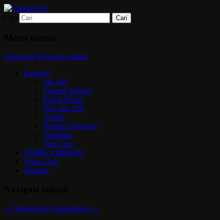
Cari
Mari bermimpi dan ciptakan kehendak
Catetan DS
Menu utama
Langsung ke konten utama
Kategori
Jati Diri
Catetan Ringan
Kabar Berita
Tips dan Trik
Artikel
Hukum [Ngawur]
Tampilan
Tata Cara
STMIK AMIKOM
Tukar Link
Sitemap
Navigasi tulisan
←
Sebelumnya
Selanjutnya
→