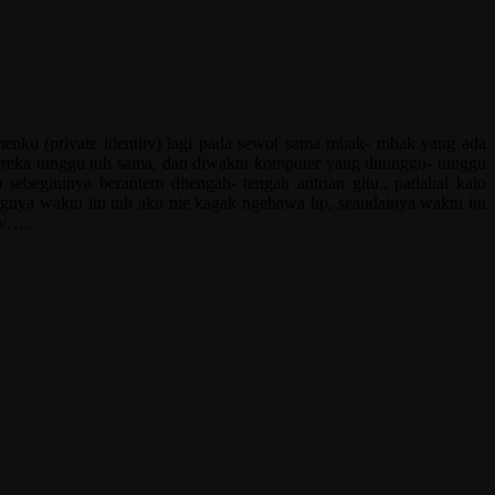
menku (private identity) lagi pada sewot sama mbak- mbak yang ada
 mereka tunggu tuh sama, dan diwaktu komputer yang ditunggu- tunggu
ebegitunya berantem ditengah- tengah antrian gitu.. padahal kalo
gnya waktu itu tuh aku nie kagak ngebawa hp, seandainya waktu itu
tu/….