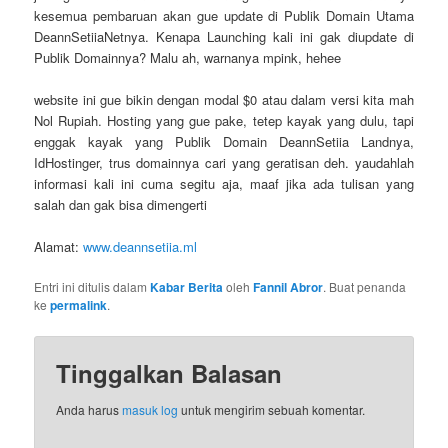
kesemua pembaruan akan gue update di Publik Domain Utama
DeannSetiiaNetnya. Kenapa Launching kali ini gak diupdate di
Publik Domainnya? Malu ah, warnanya mpink, hehee
website ini gue bikin dengan modal $0 atau dalam versi kita mah
Nol Rupiah. Hosting yang gue pake, tetep kayak yang dulu, tapi
enggak kayak yang Publik Domain DeannSetiia Landnya,
IdHostinger, trus domainnya cari yang geratisan deh. yaudahlah
informasi kali ini cuma segitu aja, maaf jika ada tulisan yang
salah dan gak bisa dimengerti
Alamat:
www.deannsetiia.ml
Entri ini ditulis dalam
Kabar Berita
oleh
Fannil Abror
. Buat penanda
ke
permalink
.
Tinggalkan Balasan
Anda harus
masuk log
untuk mengirim sebuah komentar.