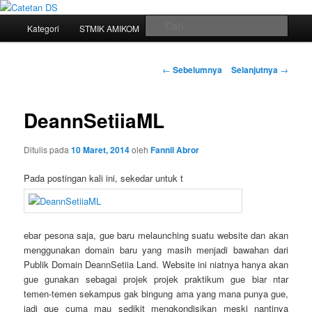
Mari bermimpi dan ciptakan kehendak
Menu
Cari
Kategori
STMIK AMIKOM
Tukar Link
Sitemap
Langsung
utama
Catetan DS
ke
Navigasi
←
Sebelumnya
Selanjutnya
→
tulisan
konten
DeannSetiiaML
utama
Ditulis pada
10 Maret, 2014
oleh
Fannil Abror
Pada postingan kali ini, sekedar untuk t
ebar pesona saja, gue baru melaunching suatu website dan akan
menggunakan domain baru yang masih menjadi bawahan dari
Publik Domain DeannSetiia Land. Website ini niatnya hanya akan
gue gunakan sebagai projek projek praktikum gue biar ntar
temen-temen sekampus gak bingung ama yang mana punya gue,
jadi gue cuma mau sedikit mengkondisikan meski nantinya