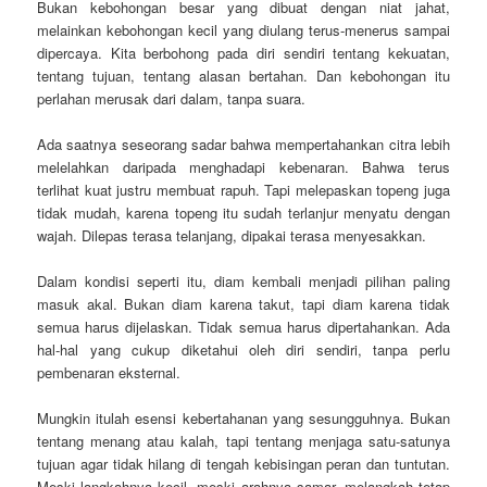
Bukan kebohongan besar yang dibuat dengan niat jahat,
melainkan kebohongan kecil yang diulang terus-menerus sampai
dipercaya. Kita berbohong pada diri sendiri tentang kekuatan,
tentang tujuan, tentang alasan bertahan. Dan kebohongan itu
perlahan merusak dari dalam, tanpa suara.
Ada saatnya seseorang sadar bahwa mempertahankan citra lebih
melelahkan daripada menghadapi kebenaran. Bahwa terus
terlihat kuat justru membuat rapuh. Tapi melepaskan topeng juga
tidak mudah, karena topeng itu sudah terlanjur menyatu dengan
wajah. Dilepas terasa telanjang, dipakai terasa menyesakkan.
Dalam kondisi seperti itu, diam kembali menjadi pilihan paling
masuk akal. Bukan diam karena takut, tapi diam karena tidak
semua harus dijelaskan. Tidak semua harus dipertahankan. Ada
hal-hal yang cukup diketahui oleh diri sendiri, tanpa perlu
pembenaran eksternal.
Mungkin itulah esensi kebertahanan yang sesungguhnya. Bukan
tentang menang atau kalah, tapi tentang menjaga satu-satunya
tujuan agar tidak hilang di tengah kebisingan peran dan tuntutan.
Meski langkahnya kecil, meski arahnya samar, melangkah tetap