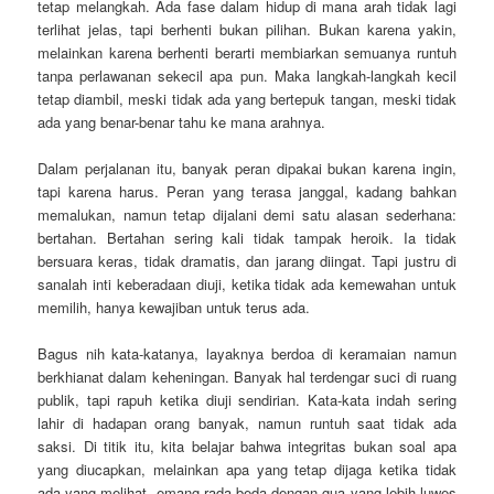
tetap melangkah. Ada fase dalam hidup di mana arah tidak lagi
terlihat jelas, tapi berhenti bukan pilihan. Bukan karena yakin,
melainkan karena berhenti berarti membiarkan semuanya runtuh
tanpa perlawanan sekecil apa pun. Maka langkah-langkah kecil
tetap diambil, meski tidak ada yang bertepuk tangan, meski tidak
ada yang benar-benar tahu ke mana arahnya.
Dalam perjalanan itu, banyak peran dipakai bukan karena ingin,
tapi karena harus. Peran yang terasa janggal, kadang bahkan
memalukan, namun tetap dijalani demi satu alasan sederhana:
bertahan. Bertahan sering kali tidak tampak heroik. Ia tidak
bersuara keras, tidak dramatis, dan jarang diingat. Tapi justru di
sanalah inti keberadaan diuji, ketika tidak ada kemewahan untuk
memilih, hanya kewajiban untuk terus ada.
Bagus nih kata-katanya, layaknya berdoa di keramaian namun
berkhianat dalam keheningan. Banyak hal terdengar suci di ruang
publik, tapi rapuh ketika diuji sendirian. Kata-kata indah sering
lahir di hadapan orang banyak, namun runtuh saat tidak ada
saksi. Di titik itu, kita belajar bahwa integritas bukan soal apa
yang diucapkan, melainkan apa yang tetap dijaga ketika tidak
ada yang melihat. emang rada beda dengan gua yang lebih luwes