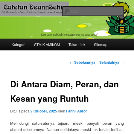
Mari bermimpi dan ciptakan kehendak
Cari
Catetan DS
Menu
Kategori
STMIK AMIKOM
Tukar Link
Sitemap
Langsung
utama
ke
Navigasi
←
Sebelumnya
Selanjutnya
→
tulisan
konten
Di Antara Diam, Peran, dan
utama
Kesan yang Runtuh
Ditulis pada
9 Oktober, 2025
oleh
Fannil Abror
Melindungi satu-satunya tujuan, meski banyak peran yang
absurd sebelumnya. Namun setidaknya meski tak terlalu terlihat,