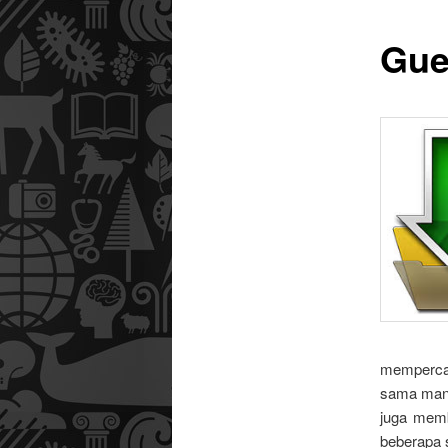
Gue
utama
mempercay
sama manu
juga memb
beberapa 