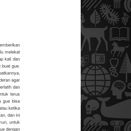
emberikan
lu melekat
ap kali dan
t buat gue.
atkannya,
nderan agar
rlatih dan
ntuk terus
a gue bisa
tau ketika
n, dan ini
mun, untuk
gue dengan