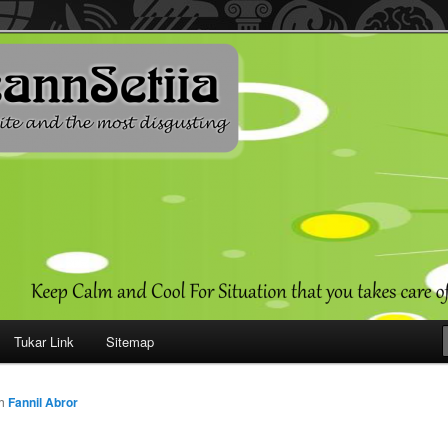
ehendak
Tukar Link
Sitemap
eh
Fannil Abror