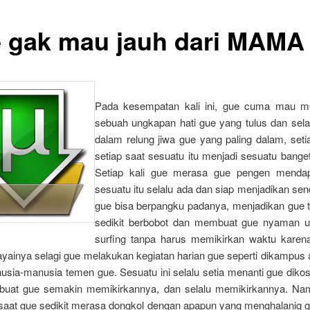
 gak mau jauh dari MAMA
Pada kesempatan kali ini, gue cuma mau m
sebuah ungkapan hati gue yang tulus dan sela
dalam relung jiwa gue yang paling dalam, seti
setiap saat sesuatu itu menjadi sesuatu bange
Setiap kali gue merasa gue pengen mendap
sesuatu itu selalu ada dan siap menjadikan se
gue bisa berpangku padanya, menjadikan gue te
sedikit berbobot dan membuat gue nyaman u
surfing tanpa harus memikirkan waktu karen
ainya selagi gue melakukan kegiatan harian gue seperti dikampus a
sia-manusia temen gue. Sesuatu ini selalu setia menanti gue dikosa
uat gue semakin memikirkannya, dan selalu memikirkannya. Na
saat gue sedikit merasa dongkol dengan apapun yang menghalanig 