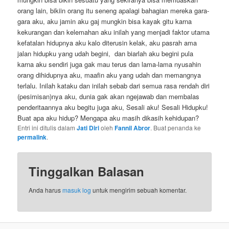
orang lain, bikiin orang itu seneng apalagi bahagian mereka gara-
gara aku, aku jamin aku gaj mungkin bisa kayak gitu karna
kekurangan dan kelemahan aku inilah yang menjadi faktor utama
kefatalan hidupnya aku kalo diterusin kelak, aku pasrah ama
jalan hidupku yang udah begini, dan biarlah aku begini pula
karna aku sendiri juga gak mau terus dan lama-lama nyusahin
orang dihidupnya aku, maafin aku yang udah dan memangnya
terlalu. Inilah kataku dan inilah sebab dari semua rasa rendah diri
(pesimisan)nya aku, dunia gak akan ngejawab dan membalas
penderitaannya aku begitu juga aku, Sesali aku! Sesali Hidupku!
Buat apa aku hidup? Mengapa aku masih dikasih kehidupan?
Entri ini ditulis dalam
Jati Diri
oleh
Fannil Abror
. Buat penanda ke
permalink
.
Tinggalkan Balasan
Anda harus
masuk log
untuk mengirim sebuah komentar.