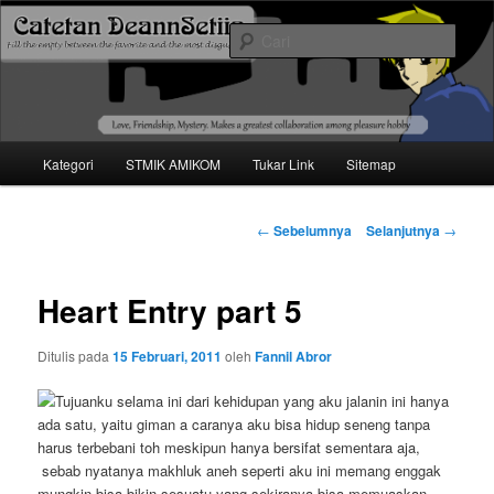
Mari bermimpi dan ciptakan kehendak
Cari
Catetan DS
Menu
Kategori
STMIK AMIKOM
Tukar Link
Sitemap
Langsung
utama
ke
Navigasi
←
Sebelumnya
Selanjutnya
→
tulisan
konten
Heart Entry part 5
utama
Ditulis pada
15 Februari, 2011
oleh
Fannil Abror
Tujuanku selama ini dari kehidupan yang aku jalanin ini hanya
ada satu, yaitu giman a caranya aku bisa hidup seneng tanpa
harus terbebani toh meskipun hanya bersifat sementara aja,
sebab nyatanya makhluk aneh seperti aku ini memang enggak
mungkin bisa bikin sesuatu yang sekiranya bisa memuaskan