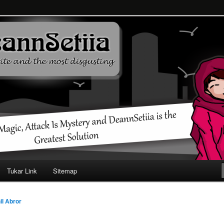
ehendak
Tukar Link
Sitemap
il Abror