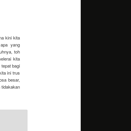
a kini kita
 apa yang
uhnya, toh
lerai kita
 tepat bagi
ta ini trus
osa besar,
n tidakakan