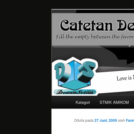
Mari bermimpi dan ciptakan k
Catetan DS
Menu
Kategori
STMIK AMIKOM
Langsung
utama
ke
Ditulis pada
27 Juni, 2009
oleh
Fann
konten