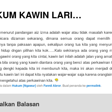
KUM KAWIN LARI…
 menurut pandangan aiz izma adalah wajar atau tidak masalah karen
rbicara dizaman sekarang, dimana semua orang dapat memilih
nnya tanpa paksaan apapun, sekalipun orang tua kita yang menyur
 hidup dngan pilihan kita kok…..
Kalo sekiranya ada orang yang me
awini orang yang kita cintai, kawin lari inilah adalah jalan yang amat
a bila orang yang kawin diantara orang yang benci atas perkawinan ki
g dengki kepada
kita ini membunuh kita, maka ini akan menjadi d
tu kawin lari ini dapat kita nyatakan wajar-wajar saja karena oranglai
mengetahui atas perkawinan kita.
ulis dalam
Hukum [Ngawur]
oleh
Fannil Abror
. Buat penanda ke
permalink
.
alkan Balasan