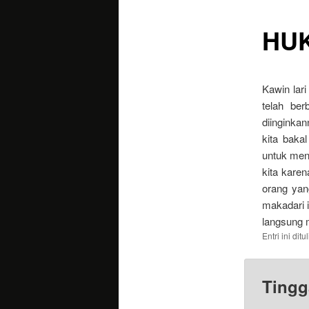
HU
utama
Kawin lari
telah be
diinginka
kita bakal
untuk meng
kita karen
orang yan
makadari i
langsung 
Entri ini dit
Tingg